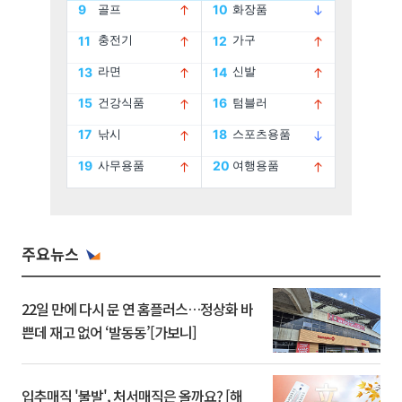
주요뉴스
22일 만에 다시 문 연 홈플러스…정상화 바
쁜데 재고 없어 ‘발동동’[가보니]
입추매직 '불발', 처서매직은 올까요? [해