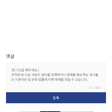
댓글
0 / 300