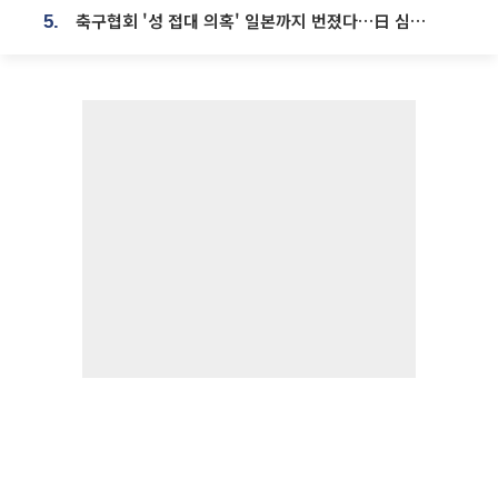
축구협회 '성 접대 의혹' 일본까지 번졌다…日 심판 실명 공개
5.