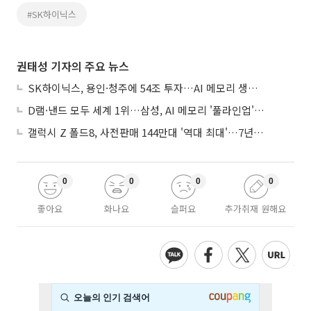
#SK하이닉스
권태성 기자의 주요 뉴스
SK하이닉스, 용인·청주에 54조 투자…AI 메모리 생산기지 키운다
D램·낸드 모두 세계 1위…삼성, AI 메모리 '풀라인업'으로 승부
갤럭시 Z 폴드8, 사전판매 144만대 '역대 최대'…7년만에 갤노트10 기록 넘어
0
0
0
0
좋아요
화나요
슬퍼요
추가취재 원해요