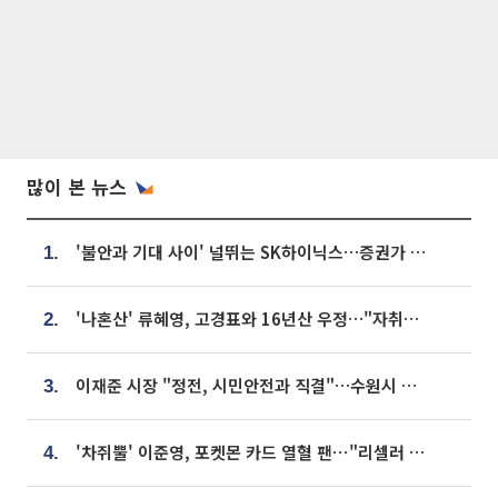
많이 본 뉴스
'불안과 기대 사이' 널뛰는 SK하이닉스…증권가 "HBM4·LTA 기반 펀터멘털 견고"
1.
'나혼산' 류혜영, 고경표와 16년산 우정…"자취방서 부모님과 마주쳐"
2.
이재준 시장 "정전, 시민안전과 직결"…수원시 비상대응체계 가동
3.
'차쥐뿔' 이준영, 포켓몬 카드 열혈 팬⋯"리셀러 처단할 것"
4.