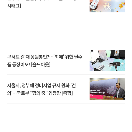
시태그]
콘서트 갈 때 응원봉만?⋯'최애' 위한 필수
품 등장이오! [솔드아웃]
서울시, 정부에 정비사업 규제 완화 '건
의'⋯국토부 "협의 중" 입장만 [종합]