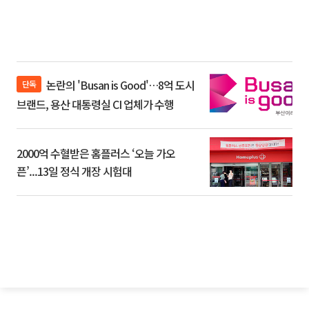
논란의 'Busan is Good'…8억 도시
단독
브랜드, 용산 대통령실 CI 업체가 수행
2000억 수혈받은 홈플러스 ‘오늘 가오
픈’...13일 정식 개장 시험대