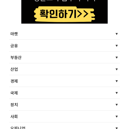
마켓
금융
부동산
산업
경제
국제
정치
사회
오피니언