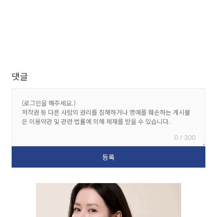
댓글
0 / 300