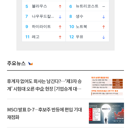
주요뉴스
후계자 없어도 회사는 남긴다?…‘제3자 승
계’ 시험대 오른 中企 현장 [기업승계 대전
환]
MSCI 발표 D-7…후보주 반등에 편입 기대
재점화