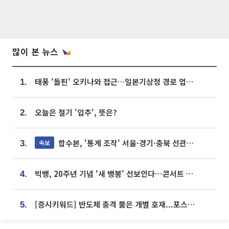
많이 본 뉴스
태풍 '돌핀' 오키나와 접근…일본기상청 경로 업데이트
1.
오늘은 절기 '입추', 뜻은?
2.
합수본, '통계 조작' 서울·경기·충북 선관위 등 추가 압수수색
속보
3.
빅뱅, 20주년 기념 '새 뱅봉' 선보인다⋯콘서트 앞두고 팝업 개최
4.
[증시키워드] 반도체 충격 뚫은 개별 호재...포스코퓨처엠·에코프로·한화솔루션 '눈길'
5.