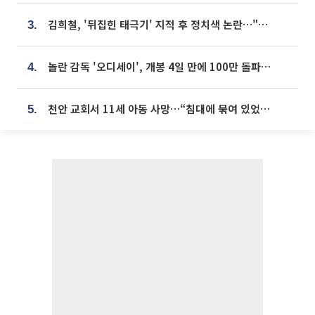
김희철, '뒤집힌 태극기' 지적 후 정치색 논란…"좌우 떠나 우리나라 국기"
3.
놀란 감독 '오디세이', 개봉 4일 만에 100만 돌파⋯'왕사남' 보다 빠르다
4.
천안 교회서 11세 아동 사망…“침대에 묶여 있었다” 진술 확보
5.