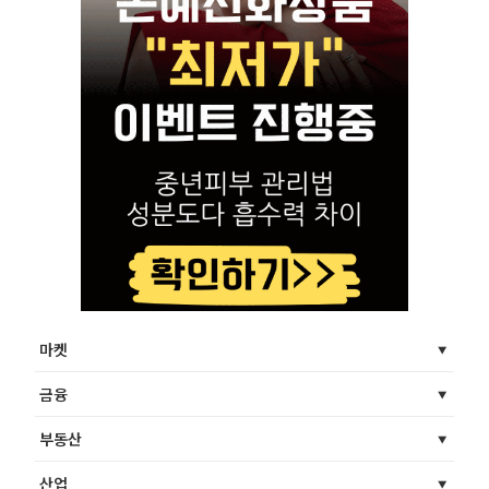
마켓
금융
부동산
산업