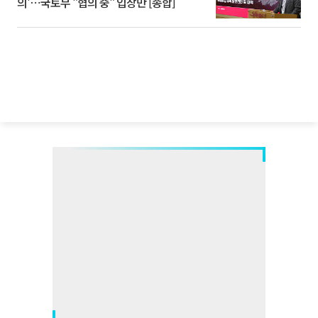
의'⋯국토부 "협의 중" 입장만 [종합]