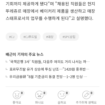
기회까지 제공하게 됐다"며 "채용된 직원들은 현지
뚜레쥬르 매장에서 베이커리 제품을 생산하고 매장
스태프로서의 업무를 수행하게 된다"고 설명했다.
#CJ
#CJ푸드빌
#대상
#SPC삼립
배근미 기자의 주요 뉴스
'국책은행 3사' 직원들, 다음주 여의도 거리 나서는 까닭은
호르무즈발 유가 상승에 투심 난조⋯"1420원 중후반 등락"
우리금융硏 "8월 기준금리 동결 전망⋯1~2명 인상 소수의견 낼 것"
0
0
0
0
좋아요
화나요
슬퍼요
추가취재 원해요