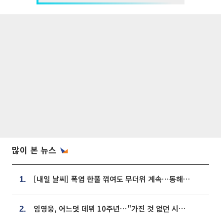
많이 본 뉴스
[내일 날씨] 폭염 한풀 꺾여도 무더위 계속⋯동해안 이틀 연속 비
1.
임영웅, 어느덧 데뷔 10주년⋯"가진 것 없던 시절, 내 앞엔 20명의 팬뿐"
2.