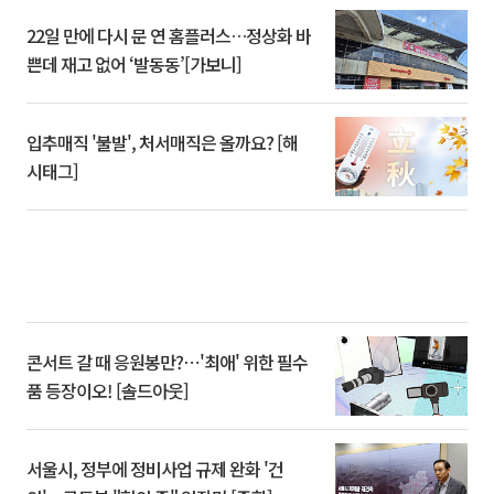
22일 만에 다시 문 연 홈플러스…정상화 바
쁜데 재고 없어 ‘발동동’[가보니]
입추매직 '불발', 처서매직은 올까요? [해
시태그]
콘서트 갈 때 응원봉만?⋯'최애' 위한 필수
품 등장이오! [솔드아웃]
서울시, 정부에 정비사업 규제 완화 '건