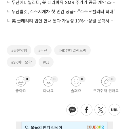
두산에너빌리티, 美 테라파워 SMR 주기기 공급 계약 소식에 강세
두산밥캣, 수소지게차 첫 민간 공급…"수소모빌리티 확대"
美 클래리티 법안 연내 통과 가능성 13%…상원 문턱서 제동
#유한양행
#두산
#HD현대일렉트릭
#SK바이오팜
#CJ
0
0
0
0
좋아요
화나요
슬퍼요
추가취재 원해요