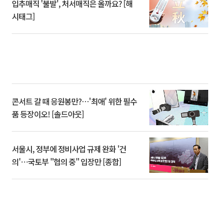
입추매직 '불발', 처서매직은 올까요? [해
시태그]
콘서트 갈 때 응원봉만?⋯'최애' 위한 필수
품 등장이오! [솔드아웃]
서울시, 정부에 정비사업 규제 완화 '건
의'⋯국토부 "협의 중" 입장만 [종합]