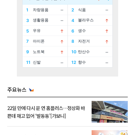
주요뉴스
22일 만에 다시 문 연 홈플러스…정상화 바
쁜데 재고 없어 ‘발동동’[가보니]