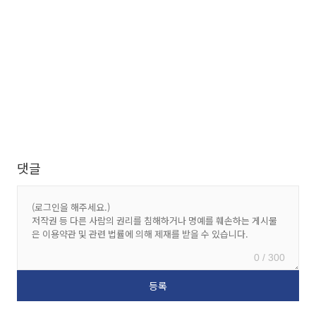
댓글
0 / 300