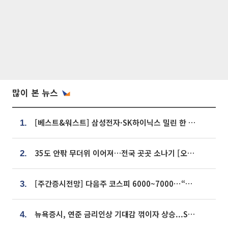
많이 본 뉴스
[베스트&워스트] 삼성전자·SK하이닉스 밀린 한 주…상상인증권은 85% 급등
1.
35도 안팎 무더위 이어져…전국 곳곳 소나기 [오늘 날씨]
2.
[주간증시전망] 다음주 코스피 6000~7000⋯“外人 수급은 정책이 변수”
3.
뉴욕증시, 연준 금리인상 기대감 꺾이자 상승...S&P500 사상 최고치 [종합]
4.