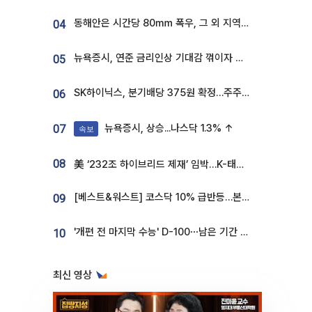
동해안은 시간당 80㎜ 폭우, 그 외 지역은 폭염…‘극과 극 날씨’
04
뉴욕증시, 연준 금리인상 기대감 꺾이자 상승...S&P500 사상 최고치 [종합]
05
SK하이닉스, 분기배당 375원 확정…주주환원책 9월로 앞당겨 발표
06
뉴욕증시, 상승...나스닥 1.3% ↑
07
속보
08
美 ‘232조 하이브리드 제재’ 임박…K-태양광, 불확실성 털고 날개 다나
[베스트&워스트] 코스닥 10% 급반등…본느, 최대주주 변경 기대에 270% 폭등
09
'개편 전 마지막 수능' D-100⋯남은 기간 성적 올릴 전략은
10
최신 영상