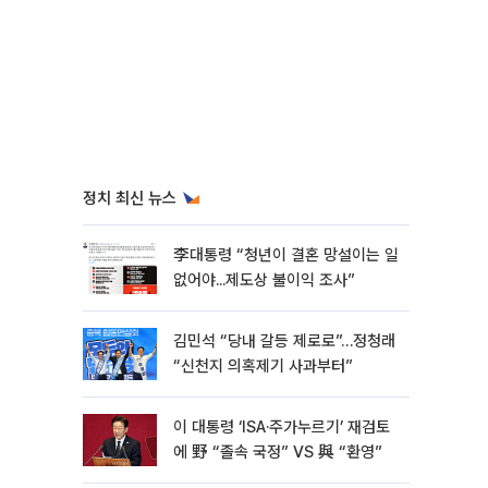
정치 최신 뉴스
李대통령 “청년이 결혼 망설이는 일
없어야...제도상 불이익 조사”
김민석 “당내 갈등 제로로”…정청래
“신천지 의혹제기 사과부터”
이 대통령 ‘ISA·주가누르기’ 재검토
에 野 “졸속 국정” VS 與 “환영”