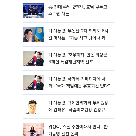
與 전대 주말 2연전…호남 앞두고
주도권 다툼
이 대통령, 부동산 2차 회의도 6시
간 마라톤…"기존 사고 벗어나 과감
히 실천"
이 대통령, '호우피해' 안동·의성군
4개면 특별재난지역 선포
이 대통령, 국가폭력 피해자에 사
과…"국가 책임에는 유효기간 없다"
이 대통령, 규제합리화위 부위원장
에 김태유…국립외교원장 김흥규
위성락, 스틸 주한미대사 만나…한
미동맹 발전 논의