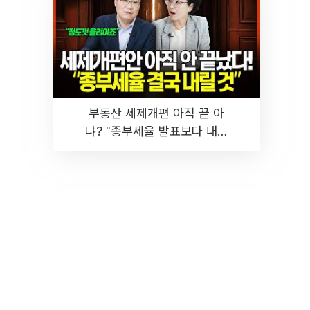
부동산 세제개편 아직 끝 아
냐? "종부세율 발표보다 내릴
것" 장기거주·양도세 전망 I 집
땅지성 I 김인만, 진미윤