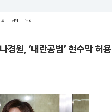
외교
정책
일반
.나경원, ‘내란공범’ 현수막 허