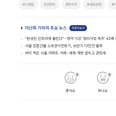
#나경원
#선관위
#현수막
#내란공범
#
이난희 기자의 주요 뉴스
자세히보기
"완성된 인프라에 몰린다"⋯청약 시장 '정비사업 독주' 42배
서울 집합건물 소유권이전등기, 상반기 13만건 돌파
바닥 찍은 서울 아파트 거래⋯세제 개편 앞두고 관망세
0
0
좋아요
화나요