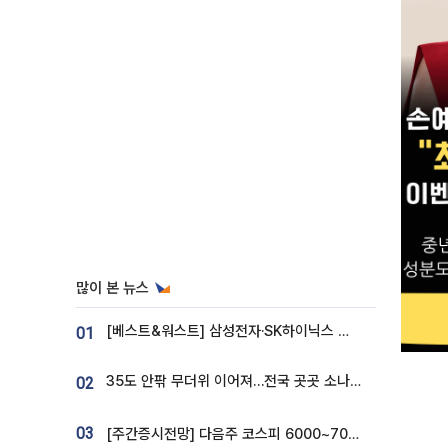
많이 본 뉴스
[베스트&워스트] 삼성전자·SK하이닉스 밀린 한 주…상상인증권은 85% 급등
01
35도 안팎 무더위 이어져…전국 곳곳 소나기 [오늘 날씨]
02
03
[주간증시전망] 다음주 코스피 6000~7000⋯“外人 수급은 정책이 변수”