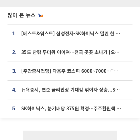
많이 본 뉴스
[베스트&워스트] 삼성전자·SK하이닉스 밀린 한 주…상상인증권은 85% 급등
1.
35도 안팎 무더위 이어져…전국 곳곳 소나기 [오늘 날씨]
2.
[주간증시전망] 다음주 코스피 6000~7000⋯“外人 수급은 정책이 변수”
3.
뉴욕증시, 연준 금리인상 기대감 꺾이자 상승...S&P500 사상 최고치 [종합]
4.
SK하이닉스, 분기배당 375원 확정…주주환원책 9월로 앞당겨 발표
5.