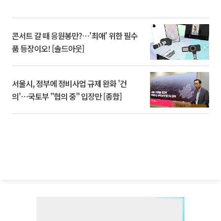
콘서트 갈 때 응원봉만?⋯'최애' 위한 필수
품 등장이오! [솔드아웃]
서울시, 정부에 정비사업 규제 완화 '건
의'⋯국토부 "협의 중" 입장만 [종합]