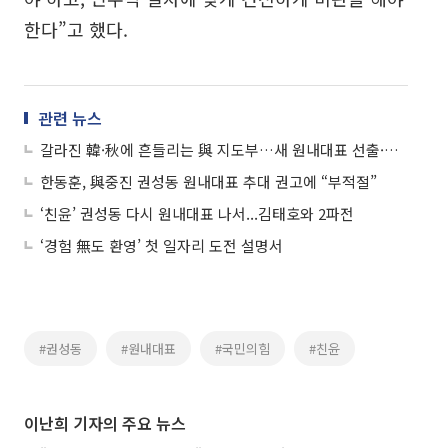
한다”고 했다.
관련 뉴스
갈라진 韓·秋에 흔들리는 與 지도부…새 원내대표 선출·TF 구성 나서
한동훈, 與중진 권성동 원내대표 추대 권고에 “부적절”
‘친윤’ 권성동 다시 원내대표 나서...김태호와 2파전
‘경험 無도 환영’ 첫 일자리 도전 설명서
#권성동
#원내대표
#국민의힘
#친윤
이난희 기자의 주요 뉴스