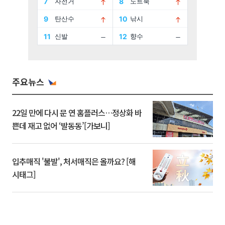
주요뉴스
22일 만에 다시 문 연 홈플러스…정상화 바
쁜데 재고 없어 ‘발동동’[가보니]
입추매직 '불발', 처서매직은 올까요? [해
시태그]