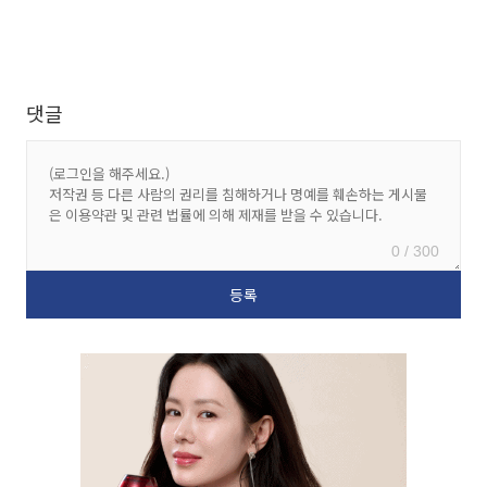
댓글
0 / 300