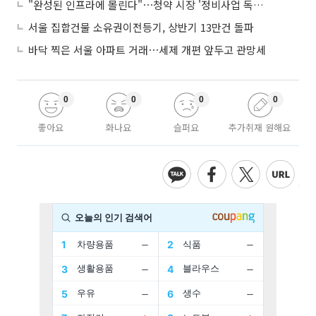
"완성된 인프라에 몰린다"⋯청약 시장 '정비사업 독주' 42배 격차
서울 집합건물 소유권이전등기, 상반기 13만건 돌파
바닥 찍은 서울 아파트 거래⋯세제 개편 앞두고 관망세
0
0
0
0
좋아요
화나요
슬퍼요
추가취재 원해요