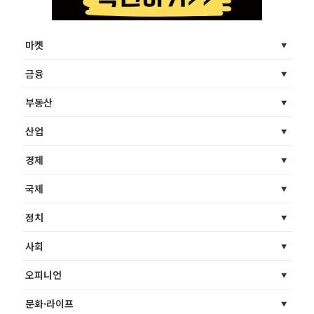
마켓
금융
부동산
산업
경제
국제
정치
사회
오피니언
문화·라이프