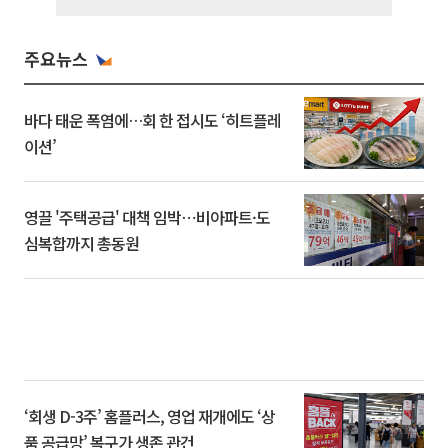
주요뉴스
바다 태운 폭염에…회 한 접시도 ‘히트플레
이션’
영끌 '주택공급' 대책 임박⋯비아파트·도
심복합까지 총동원
‘회생 D-3주’ 홈플러스, 영업 재개에도 ‘상
품 공급망’ 복구가 생존 관건