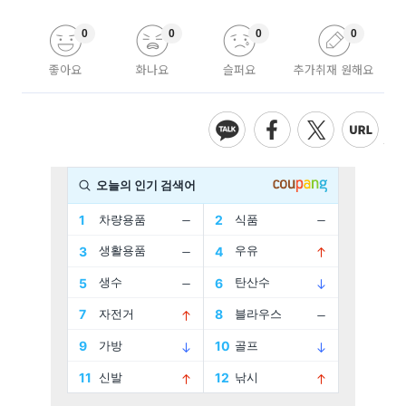
0
0
0
0
좋아요
화나요
슬퍼요
추가취재 원해요