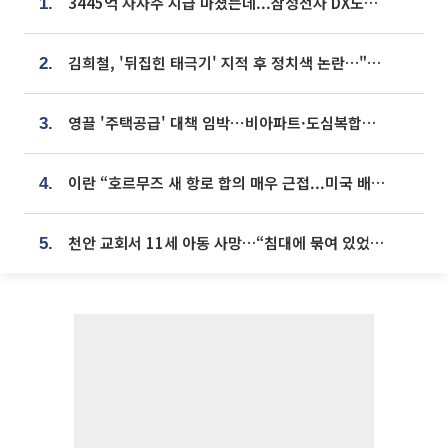
3445억 자사주 지급 마쳤는데...삼성전자 DX노조, 뒤늦은 '떼쓰기 집회'
1.
김희철, '뒤집힌 태극기' 지적 후 정치색 논란…"좌우 떠나 우리나라 국기"
2.
영끌 '주택공급' 대책 임박⋯비아파트·도심복합까지 총동원
3.
이란 “호르무즈 새 항로 합의 매우 근접...미국 배상 먼저”
4.
천안 교회서 11세 아동 사망…“침대에 묶여 있었다” 진술 확보
5.