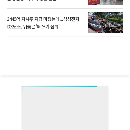
3445억 자사주 지급 마쳤는데...삼성전자
DX노조, 뒤늦은 '떼쓰기 집회'