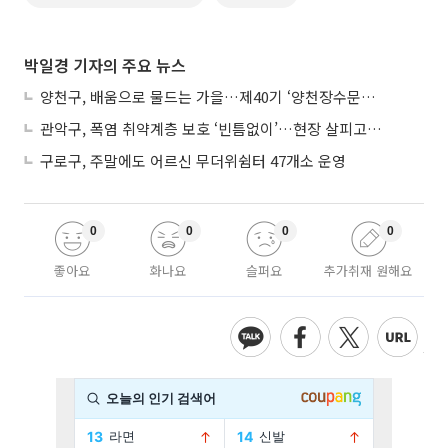
박일경 기자의 주요 뉴스
양천구, 배움으로 물드는 가을…제40기 ‘양천장수문화대학’ 수강생 모집
관악구, 폭염 취약계층 보호 ‘빈틈없이’…현장 살피고 지원 넓힌다
구로구, 주말에도 어르신 무더위쉼터 47개소 운영
0
0
0
0
좋아요
화나요
슬퍼요
추가취재 원해요