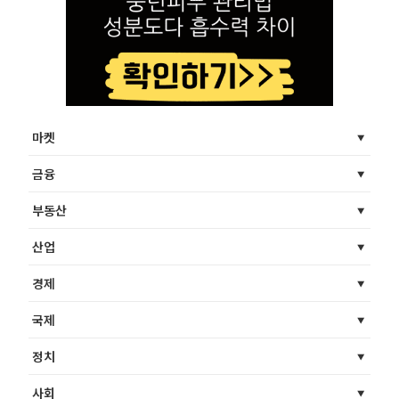
마켓
금융
부동산
산업
경제
국제
정치
사회