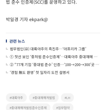
법 준수 인증제(SCC)를 운영하고 있다.
박일경 기자 ekpark@
관련 뉴스
법무법인(유) 대륙아주의 흑진주…‘아프리카 그룹’
① 첫선 보인 ‘중처법 준수인증제’…대륙아주 중대재해 자문그룹
② “77개 기업 ‘중대법 준수’ 인증…‘100→200→300’곳 확대하겠다”
‘경험 無도 환영’ 첫 일자리 도전 설명서
#대륙아주
#중대재해처벌법
#LH
#중대재해처벌법준수인증제
#업무협약