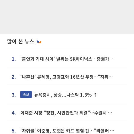
많이 본 뉴스
'불안과 기대 사이' 널뛰는 SK하이닉스…증권가 "HBM4·LTA 기반 펀터멘털 견고"
1.
'나혼산' 류혜영, 고경표와 16년산 우정…"자취방서 부모님과 마주쳐"
2.
뉴욕증시, 상승...나스닥 1.3% ↑
속보
3.
이재준 시장 "정전, 시민안전과 직결"…수원시 비상대응체계 가동
4.
'차쥐뿔' 이준영, 포켓몬 카드 열혈 팬⋯"리셀러 처단할 것"
5.