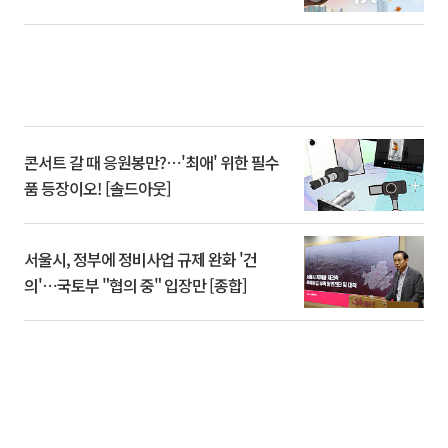
콘서트 갈 때 응원봉만?⋯'최애' 위한 필수
품 등장이오! [솔드아웃]
서울시, 정부에 정비사업 규제 완화 '건
의'⋯국토부 "협의 중" 입장만 [종합]