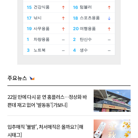
주요뉴스
22일 만에 다시 문 연 홈플러스…정상화 바
쁜데 재고 없어 ‘발동동’[가보니]
입추매직 '불발', 처서매직은 올까요? [해
시태그]