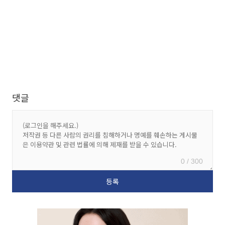
댓글
0 / 300