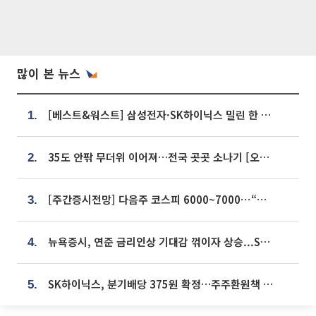
많이 본 뉴스
[베스트&워스트] 삼성전자·SK하이닉스 밀린 한 주…상상인증권은 85% 급등
1.
35도 안팎 무더위 이어져…전국 곳곳 소나기 [오늘 날씨]
2.
[주간증시전망] 다음주 코스피 6000~7000⋯“外人 수급은 정책이 변수”
3.
뉴욕증시, 연준 금리인상 기대감 꺾이자 상승...S&P500 사상 최고치 [종합]
4.
SK하이닉스, 분기배당 375원 확정…주주환원책 9월로 앞당겨 발표
5.