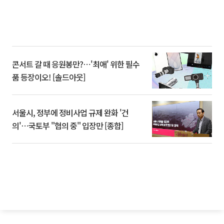
콘서트 갈 때 응원봉만?⋯'최애' 위한 필수
품 등장이오! [솔드아웃]
서울시, 정부에 정비사업 규제 완화 '건
의'⋯국토부 "협의 중" 입장만 [종합]