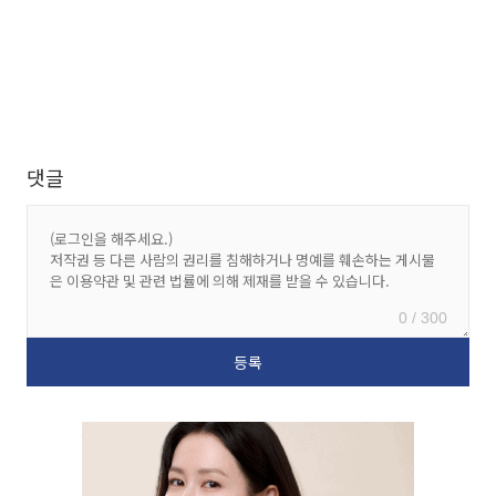
댓글
0 / 300