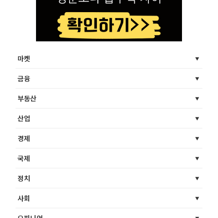
마켓
금융
부동산
산업
경제
국제
정치
사회
오피니언