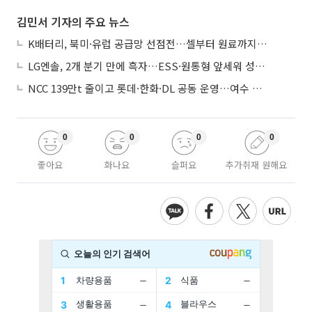
김민서 기자의 주요 뉴스
K배터리, 북미·유럽 공급망 선점전…셀부터 원료까지 현지화
LG엔솔, 2개 분기 만에 흑자…ESS·원통형 앞세워 성장 가속
NCC 139만t 줄이고 롯데·한화·DL 공동 운영…여수 1호 본궤도
0
0
0
0
좋아요
화나요
슬퍼요
추가취재 원해요