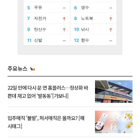
주요뉴스
22일 만에 다시 문 연 홈플러스…정상화 바
쁜데 재고 없어 ‘발동동’[가보니]
입추매직 '불발', 처서매직은 올까요? [해
시태그]