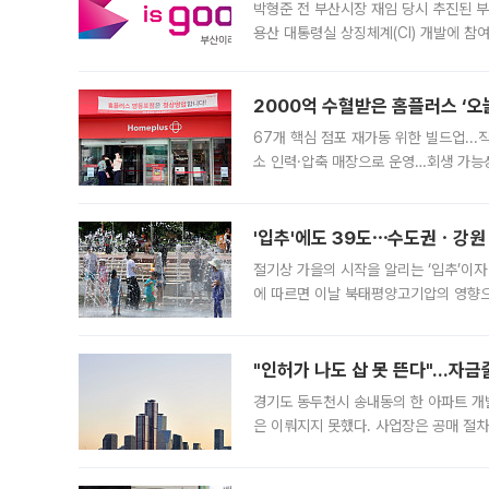
박형준 전 부산시장 재임 당시 추진된 부산
용산 대통령실 상징체계(CI) 개발에 참
도시브랜드 사업이 공개 이후 시민 공감
2000억 수혈받은 홈플러스 ‘오늘
67개 핵심 점포 재가동 위한 빌드업..
소 인력·압축 매장으로 운영…회생 가능성
영업을 시작한다. 핵심 점포 67개에는 
'입추'에도 39도⋯수도권ㆍ강원
절기상 가을의 시작을 알리는 ‘입추’이자
에 따르면 이날 북태평양고기압의 영향으
도, 낮 최고기온은 31~39도로, 전국
"인허가 나도 삽 못 뜬다"…자금
경기도 동두천시 송내동의 한 아파트 개
은 이뤄지지 못했다. 사업장은 공매 절차
3차 공매까지 진행됐으나 모두 유찰됐다.
후