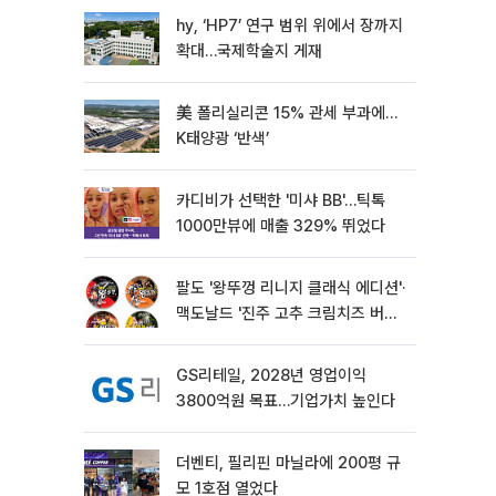
hy, ‘HP7’ 연구 범위 위에서 장까지
확대…국제학술지 게재
美 폴리실리콘 15% 관세 부과에…
K태양광 ‘반색’
카디비가 선택한 '미샤 BB'…틱톡
1000만뷰에 매출 329% 뛰었다
팔도 '왕뚜껑 리니지 클래식 에디션'·
맥도날드 '진주 고추 크림치즈 버거'
외[나왔다 신상]
GS리테일, 2028년 영업이익
3800억원 목표…기업가치 높인다
더벤티, 필리핀 마닐라에 200평 규
모 1호점 열었다