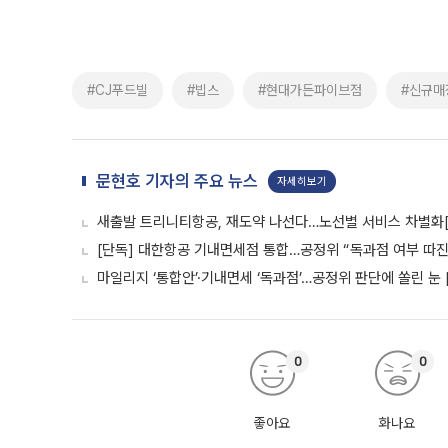
#CJ푸드빌
#빕스
#현대가든파이브점
#신규매
문현호 기자의 주요 뉴스
자세히보기
새출발 트리니티항공, 재도약 나선다…노선별 서비스 차별화
[단독] 대한항공 기내면세점 통합…공정위 “독과점 여부 따진다
마일리지 ‘통합안’·기내면세 ‘독과점’…공정위 판단에 쏠린 눈 
0
0
좋아요
화나요