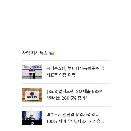
산업 최신 뉴스
공영홈쇼핑, 부패방지·규범준수 국
제표준 인증 획득
[BioS]알테오젠, 2Q 매출 688억
"전년比 269.5% 증가"
비수도권 신산업 창업기업 최대
100% 세액 감면...제3자 사업승계
특례 도입