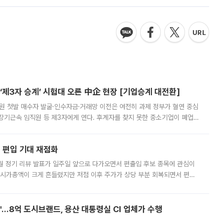
제3자 승계’ 시험대 오른 中企 현장 [기업승계 대전환]
지원 첫발 매수자 발굴·인수자금·거래망 이전은 여전히 과제 정부가 혈연 중심
장기근속 임직원 등 제3자에게 연다. 후계자를 찾지 못한 중소기업이 폐업
해 기술과 일자리를 남기도록 하겠다는 취지다. 다만 세금 감면만으로 거래를
에 편입 기대 재점화
월 정기 리뷰 발표가 일주일 앞으로 다가오면서 편출입 후보 종목에 관심이
 시가총액이 크게 흔들렸지만 저점 이후 주가가 상당 부분 회복되면서 편입
다시 부각되고 있다. 7일 금융투자업계에 따르면 MSCI는 한국시간으로 오는
od'…8억 도시브랜드, 용산 대통령실 CI 업체가 수행