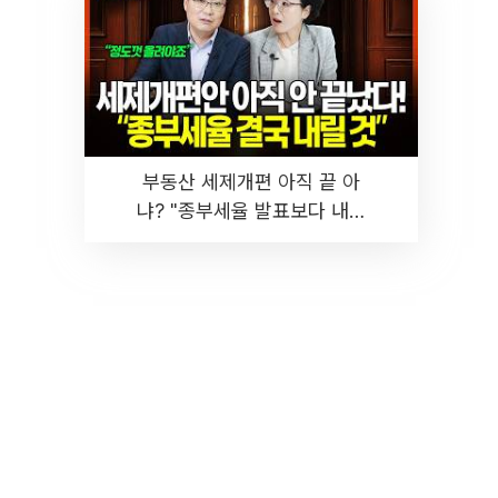
부동산 세제개편 아직 끝 아
냐? "종부세율 발표보다 내릴
것" 장기거주·양도세 전망 I 집
땅지성 I 김인만, 진미윤