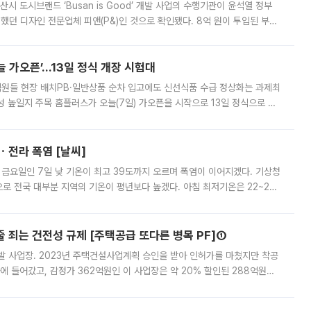
시 도시브랜드 ‘Busan is Good’ 개발 사업의 수행기관이 윤석열 정부
여했던 디자인 전문업체 피앤(P&)인 것으로 확인됐다. 8억 원이 투입된 부산
 부족과 디자인 정체성 논란에 휩싸였던 만큼, 사업 선정 과정과 결과물에
 가오픈’...13일 정식 개장 시험대
.직원들 현장 배치PB·일반상품 순차 입고에도 신선식품 수급 정상화는 과제최
 높일지 주목 홈플러스가 오늘(7일) 가오픈을 시작으로 13일 정식으로 재
직원들이 현장 배치되고, PB 상품과 함께 일반 상품 납품도 순차적으로 진행
ㆍ전라 폭염 [날씨]
 금요일인 7일 낮 기온이 최고 39도까지 오르며 폭염이 이어지겠다. 기상청
로 전국 대부분 지역의 기온이 평년보다 높겠다. 아침 최저기온은 22~27
 대부분 지역에 폭염특보가 발효된 가운데 최고체감온도는 35도 안팎까지 올라
줄 죄는 건전성 규제 [주택공급 또다른 병목 PF]①
발 사업장. 2023년 주택건설사업계획 승인을 받아 인허가를 마쳤지만 착공
에 들어갔고, 감정가 362억원인 이 사업장은 약 20% 할인된 288억원에
 현재는 4차 공매를 위한 조건 협의가 진행 중이다. 수도권의 주요 주거 배