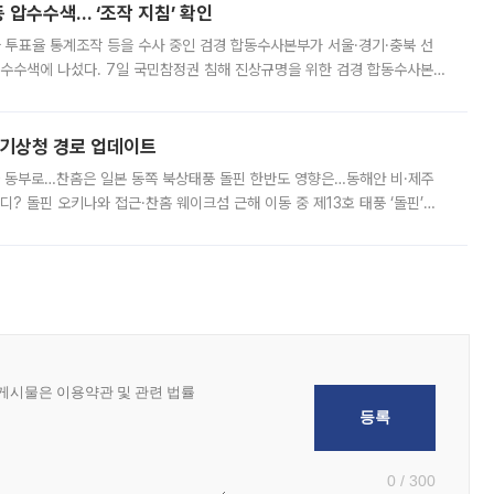
 압수수색… ‘조작 지침’ 확인
와 투표율 통계조작 등을 수사 중인 검경 합동수사본부가 서울·경기·충북 선
 압수수색에 나섰다. 7일 국민참정권 침해 진상규명을 위한 검경 합동수사본
추가 증거 확보를 위해 중앙선관위, 서울시·경기도·충청북도 선관위, 김포시
본기상청 경로 업데이트
국 동부로…찬홈은 일본 동쪽 북상태풍 돌핀 한반도 영향은…동해안 비·제주
디? 돌핀 오키나와 접근·찬홈 웨이크섬 근해 이동 중 제13호 태풍 ‘돌핀’이
 아마미 지방에 접근하고 있다. 돌핀은 오키나와 부근을 지난 뒤 동중국해
0 / 300