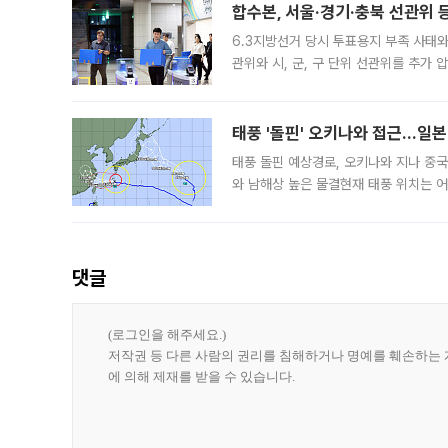
합수본, 서울·경기·충북 선관위 등
6.3지방선거 당시 투표용지 부족 사태
관위와 시, 군, 구 단위 선관위를 추가
부(김태훈 서울중앙지검 3차장검사)는 
태풍 '돌핀' 오키나와 접근…일
태풍 돌핀 예상경로, 오키나와 지나 중
와 남해상 높은 물결현재 태풍 위치는 어
강한 세력을 유지한 채 일본 오키나와와
댓글