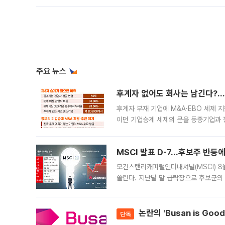
주요 뉴스
후계자 없어도 회사는 남긴다?…‘
후계자 부재 기업에 M&A·EBO 세제 
이던 기업승계 세제의 문을 동종기업과 
대신 M&A나 임직원 인수(EBO)를 통
늘
MSCI 발표 D-7…후보주 반등
모건스탠리캐피털인터내셔널(MSCI) 8
쏠린다. 지난달 말 급락장으로 후보군의
가능성과 지수 추종 자금 유입 기대가 
논란의 'Busan is Go
단독