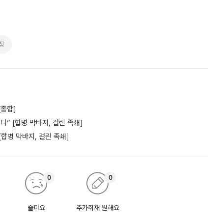
장
[종합]
” [합병 막바지, 걸린 족쇄]
[합병 막바지, 걸린 족쇄]
0
0
슬퍼요
추가취재 원해요