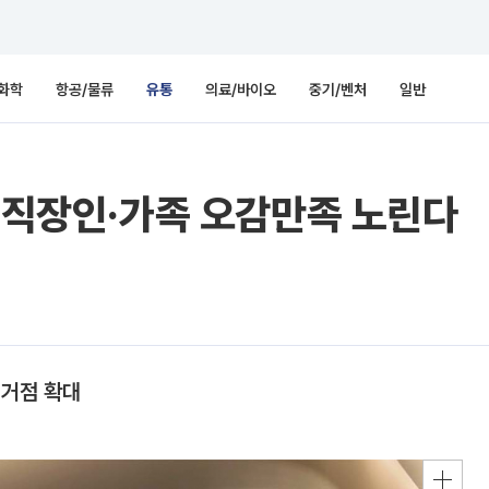
화학
항공/물류
유통
의료/바이오
중기/벤처
일반
, 직장인·가족 오감만족 노린다
 거점 확대