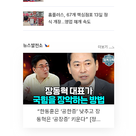
홈플러스, 67개 핵심점포 13일 정
식 개장…영업 재개 속도
뉴스발전소
“한동훈은 ‘공한증’ 낮추고 장
동혁은 ‘공장증’ 키운다” [정치
대학]