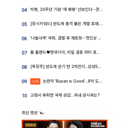
빅뱅, 20주년 기념 '새 뱅봉' 선보인다⋯콘서트 앞두고 팝업 개최
04
[증시키워드] 반도체 충격 뚫은 개별 호재...포스코퓨처엠·에코프로·한화솔루션 '눈길'
05
‘나솔사계’ 국화, 결별 후 재등장⋯첫인상 투표 휩쓸고 ‘인기녀’ 등극
06
톰 홀랜드♥젠데이아, 비밀 결혼 파티 포착⋯호텔 대관비만 9억
07
[특징주] 반도체 온기 탄 2차전지...삼성SDI, 장 초반 7% 넘게 껑충
08
논란의 'Busan is Good'…8억 도시브랜드, 용산 대통령실 CI 업체가 수행
09
단독
고점서 후퇴한 국제 금값…국내 금시세는?
10
최신 영상