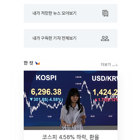
내가 저장한 뉴스 모아보기
내가 구독한 기자 전체보기
한 컷
코스피 4.58% 하락, 환율