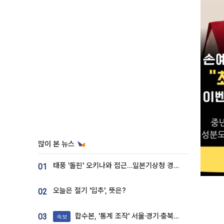
많이 본 뉴스
태풍 '돌핀' 오키나와 접근…일본기상청 경로 업데이트
01
오늘은 절기 '입추', 뜻은?
02
합수본, '통계 조작' 서울·경기·충북 선관위 등 추가 압수수색
03
속보