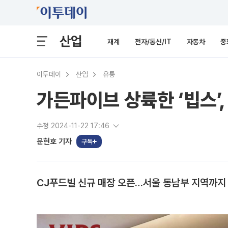
산업
재계
전자/통신/IT
자동차
중
이투데이
산업
유통
가든파이브 상륙한 ‘빕스’
수정 2024-11-22 17:46
문현호 기자
구독
CJ푸드빌 신규 매장 오픈…서울 동남부 지역까지