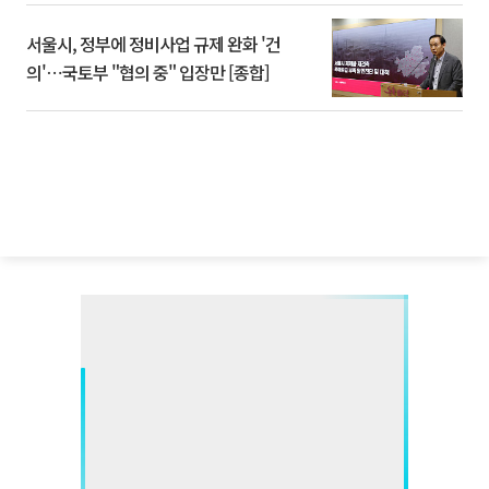
서울시, 정부에 정비사업 규제 완화 '건
의'⋯국토부 "협의 중" 입장만 [종합]