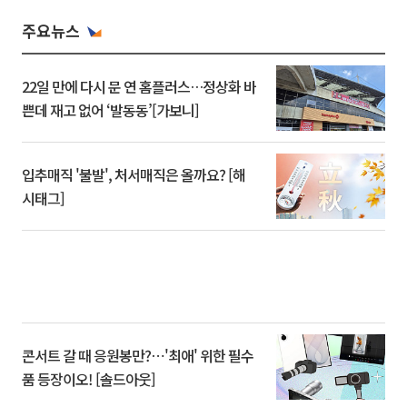
주요뉴스
22일 만에 다시 문 연 홈플러스…정상화 바
쁜데 재고 없어 ‘발동동’[가보니]
입추매직 '불발', 처서매직은 올까요? [해
시태그]
콘서트 갈 때 응원봉만?⋯'최애' 위한 필수
품 등장이오! [솔드아웃]