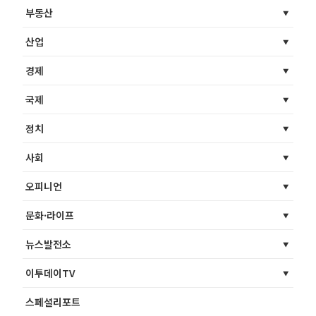
부동산
산업
경제
국제
정치
사회
오피니언
문화·라이프
뉴스발전소
이투데이TV
스페셜리포트