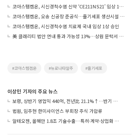
코아스템켐온, 시신경척수염 신약 ‘CE211NS21’ 임상 1상 연내 개시
코아스템켐온, 오송 신공장 준공식…줄기세포 생산시설 확충
코아스템켐온, 시신경척수염 치료제 국내 임상 1상 승인
美 클래리티 법안 연내 통과 가능성 13%…상원 문턱서 제동
#코아스템켐온
#뉴로나타알주
#줄기세포
이상민 기자의 주요 뉴스
보령, 상반기 영업익 440억, 전년比 21.1%↑…반기 역대 최대
법원, 임주현 한미사이언스 부회장 주식 가압류
알테오젠, 올해만 1.8조 기술수출…특허·계약·상업화 ‘삼박자’