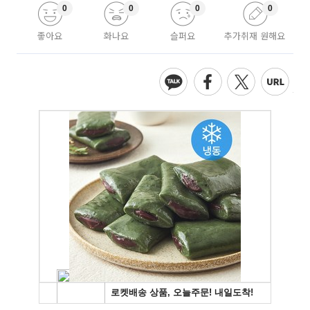
0
0
0
0
좋아요
화나요
슬퍼요
추가취재 원해요