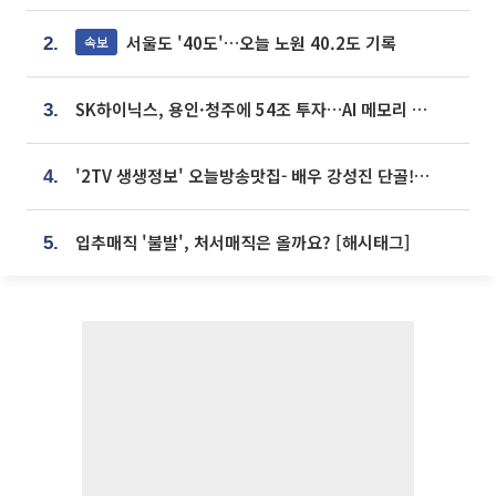
서울도 '40도'…오늘 노원 40.2도 기록
속보
2.
SK하이닉스, 용인·청주에 54조 투자…AI 메모리 생산기지 키운다
3.
'2TV 생생정보' 오늘방송맛집- 배우 강성진 단골! 쌀국수ㆍ푸팟퐁 커리 맛집 '블○○○'
4.
입추매직 '불발', 처서매직은 올까요? [해시태그]
5.