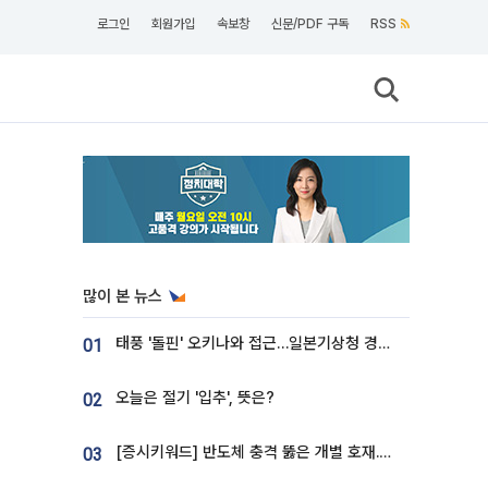
로그인
회원가입
속보창
신문/PDF 구독
RSS
많이 본 뉴스
태풍 '돌핀' 오키나와 접근…일본기상청 경로 업데이트
01
오늘은 절기 '입추', 뜻은?
02
[증시키워드] 반도체 충격 뚫은 개별 호재...포스코퓨처엠·에코프로·한화솔루션 '눈길'
03