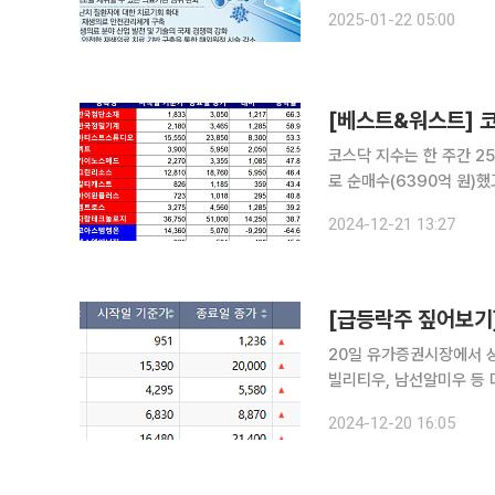
가운데 재생의료 시장이 
2025-01-22 05:00
코스닥 지수는 한 주간 25
로 순매수(6390억 원)했
국첨단소재, 양자 얽힘 광자 쌍생성 기술 이
2024-12-21 13:27
한국첨단소재(66.39%)였
[급등락주 짚어보기]
20일 유가증권시장에서 상
빌리티우, 남선알미우 등 다섯 
29.97% 오른 1236
2024-12-20 16:05
테마주인 오리엔트그룹 주식