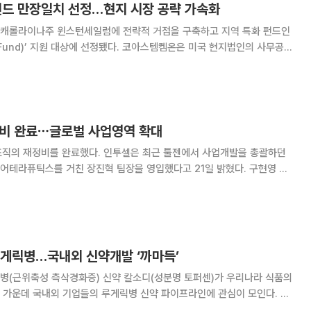
펀드 만장일치 선정…현지 시장 공략 가속화
캐롤라이나주 윈스턴세일럼에 전략적 거점을 구축하고 지역 특화 펀드인
대상에 선정됐다. 코아스템켐온은 미국 현지법인의 사무공간
 윈스턴세일럼의 바이오 기업 육성 프로그램인 바이오네스트 심사를 최종
. 바이오네스트 심사위원회는 코아스템켐온의
 정비 완료⋯글로벌 사업영역 확대
다. 인투셀은 최근 툴젠에서 사업개발을 총괄하던
라퓨틱스를 거친 장진혁 팀장을 영입했다고 21일 밝혔다. 구현영 사
국 일리노이주립대에서 이학박사 학위를 받고 노스웨스턴대와 시카고대 등
화장품 제조·판매 기업 토니모리의 자회사이자 마이크
루게릭병…국내외 신약개발 ‘까마득’
병(근위축성 측삭경화증) 신약 칼소디(성분명 토퍼센)가 우리나라 식품의
 가운데 국내외 기업들의 루게릭병 신약 파이프라인에 관심이 모인다. 루
만큼 신약을 기다리는 수요가 크다. 27일 제약바이오업계에 따