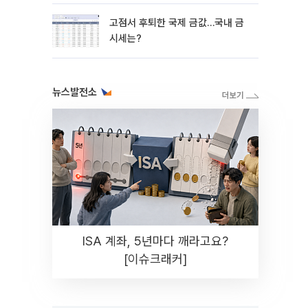
시 분할 매수"
고점서 후퇴한 국제 금값…국내 금
시세는?
뉴스발전소
ISA 계좌, 5년마다 깨라고요?
[이슈크래커]