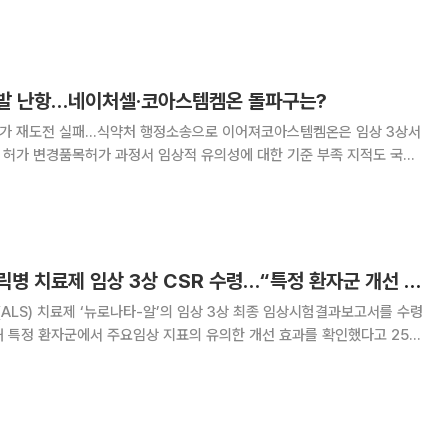
 식약처로부터 품목허가를 받았다. 칼소디는 과산
발 난항…네이처셀·코아스템켐온 돌파구는?
 허가 재도전 실패…식약처 행정소송으로 이어져코아스템켐온은 임상 3상서
허가 변경품목허가 과정서 임상적 유의성에 대한 기준 부족 지적도 국내
이 식품의약품안전처의 품목허가 문턱을 넘지 못하거나 임상에서 기대한
 직면했다. 이에 기업들은 해외로 눈을 돌리거나
코아스템켐온, 루게릭병 치료제 임상 3상 CSR 수령…“특정 환자군 개선 효과”
LS) 치료제 ‘뉴로나타-알’의 임상 3상 최종 임상시험결과보고서를 수령
해 특정 환자군에서 주요임상 지표의 유의한 개선 효과를 확인했다고 25일
진행 속도를 기준으로 시험군과 대조군에서