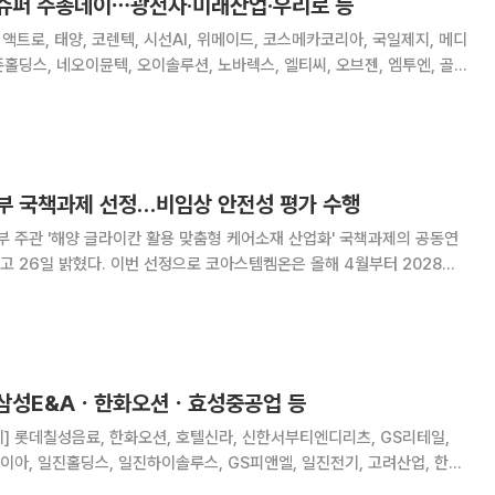
 슈퍼 주총데이⋯광전자·미래산업·우리로 등
액트로, 태양, 코렌텍, 시선AI, 위메이드, 코스메카코리아, 국일제지, 메디
존홀딩스, 네오이뮨텍, 오이솔루션, 노바렉스, 엘티씨, 오브젠, 엠투엔, 골프
과학, 우리로, 신테카바이오, 티플랙스, 에코글로우, 노바텍, 윈팩, 삼진,
바이오메트릭스, 인터플
부 국책과제 선정…비임상 안전성 평가 수행
 주관 '해양 글라이칸 활용 맞춤형 케어소재 산업화' 국책과제의 공동연
 코아스템켐온은 올해 4월부터 2028년
6억원(연 2억원)의 연구비를 지원받아 해양 유래 기능성 소재의 비임상 안
전성 데이터 확보를 담당한다. 과제의 정식 명칭은 '지속가능·
 삼성E&Aㆍ한화오션ㆍ효성중공업 등
다이아, 일진홀딩스, 일진하이솔루스, GS피앤엘, 일진전기, 고려산업, 한솔
코크렙, 미원에스씨, 효성중공업, 롯데정밀화학, 효성화학, 롯데하이마트,