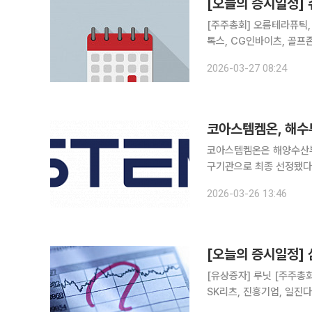
[오늘의 증시일정]
[주주총회] 오름테라퓨틱, 
톡스, CG인바이츠, 골프
존, 바이오스마트, 그린생명
2026-03-27 08:24
에이텀, 제이티, 유니온
코아스템켐온, 해수
코아스템켐온은 해양수산부
구기관으로 최종 선정됐다고 26일 밝혔다. 이번 선정으로
12월까지 총 33개월간 
2026-03-26 13:46
[오늘의 증시일정]
[유상증자] 루닛 [주주총회] 롯데칠성음료, 한화오션, 호텔신라, 신한서부티엔디리츠, GS리테일,
SK리츠, 진흥기업, 일진
홈데코, 하이스틸, 이리츠