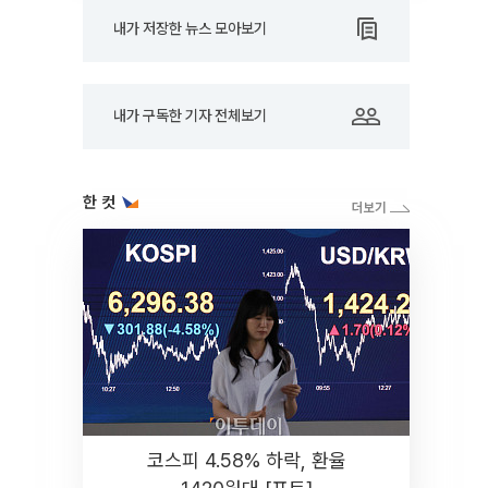
내가 저장한 뉴스 모아보기
내가 구독한 기자 전체보기
한 컷
코스피 4.58% 하락, 환율