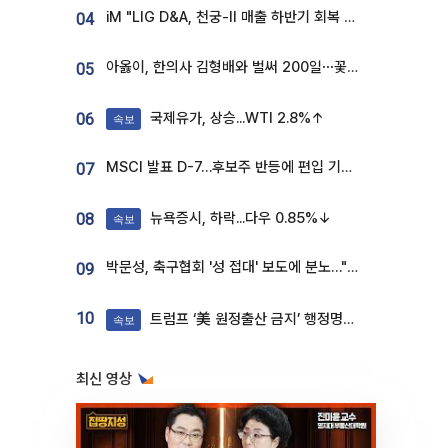
iM "LIG D&A, 천궁-II 매출 하반기 회복 전망…방산 톱픽 유지"
04
아옳이, 한의사 김형배와 벌써 200일⋯꽃다발 들고 "프러포즈 아냐"
05
국제유가, 상승...WTI 2.8%↑
06
속보
MSCI 발표 D-7…후보주 반등에 편입 기대 재점화
07
뉴욕증시, 하락...다우 0.85%↓
08
속보
박문성, 축구협회 '성 접대' 보도에 분노…"다 말아먹으려고 작정했나"
09
10
트럼프 ‘美 원정출산 금지’ 행정명령 서명
속보
최신 영상