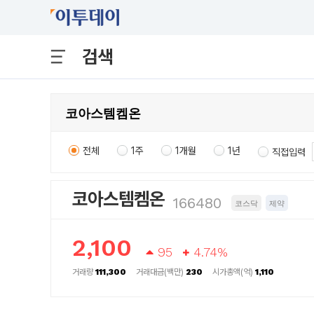
검색
전체
1주
1개월
1년
직접입력
코아스템켐온
166480
코스닥
제약
2,100
95
4.74%
거래량
111,300
거래대금(백만)
230
시가총액(억)
1,110