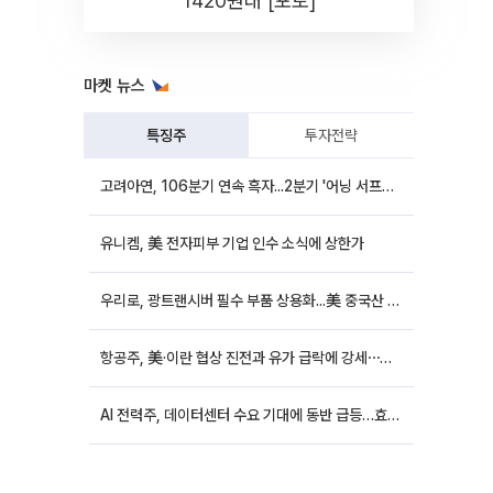
1420원대 [포토]
마켓 뉴스
특징주
투자전략
고려아연, 106분기 연속 흑자...2분기 '어닝 서프라이즈'에 장 초반 12%대 강세
유니켐, 美 전자피부 기업 인수 소식에 상한가
우리로, 광트랜시버 필수 부품 상용화...美 중국산 퇴출 추진에 상승세
항공주, 美·이란 협상 진전과 유가 급락에 강세⋯한진칼 8%↑
AI 전력주, 데이터센터 수요 기대에 동반 급등…효성중공업 10%↑