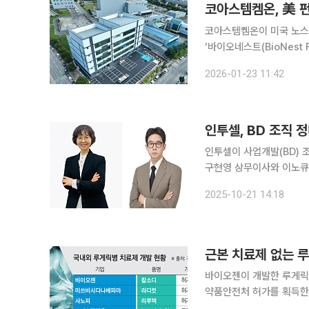
코아스템켐온, 美 
코아스템켐온이 미국 노스
‘바이오네스트(BioNest Fund)’ 지원 
라이선스 계약을 체결하고
2026-01-23 11:42
통과했다고 23일 밝혔다
인투셀, BD 조직
인투셀이 사업개발(BD) 조직의 재정비를 완료했
구현영 상무이사와 이노큐어테
업개발센터장(상무)은 미
2025-10-21 14:18
에서 연구원을 지냈다. 
근본 치료제 없는 
바이오젠이 개발한 루게릭
약품안전처 허가를 획득한
게릭병은 근본적인 치료제가 없었던 