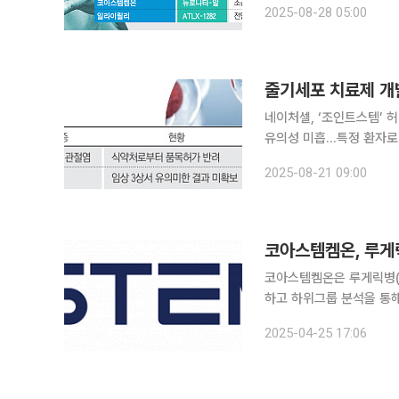
2025-08-28 05:00
르면 칼소디가 이달 20일
줄기세포 치료제 개
네이처셀, ‘조인트스템’
유의성 미흡…특정 환자로 
줄기세포 치료제 개발사들
2025-08-21 09:00
성과를 얻지 못하며 난관에
코아스템켐온은 루게릭병(A
하고 하위그룹 분석을 통
밝혔다. 회사는 중간엽줄기세포치료제 뉴로나타-알이 ALS 질환 초기 단계 환자에게 효과적일 가능
2025-04-25 17:06
성에 주목해 평균 질병 