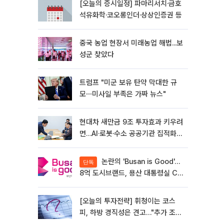
[오늘의 증시일정] 파마리서치·금호
석유화학·코오롱인더·상상인증권 등
중국 농업 현장서 미래농업 해법...보
성군 찾았다
트럼프 "미군 보유 탄약 막대한 규
모⋯미사일 부족은 가짜 뉴스"
현대차 새만금 9조 투자효과 키우려
면…AI·로봇·수소 공공기관 집적화
시급
논란의 'Busan is Good'…
단독
8억 도시브랜드, 용산 대통령실 CI
업체가 수행
[오늘의 투자전략] 휘청이는 코스
피, 하방 경직성은 견고…"추가 조정