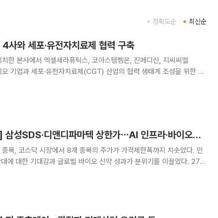
정확도순
최신순
오 4사와 세포·유전자치료제 협력 구축
위치한 본사에서 엑셀세라퓨틱스, 코아스템켐온, 진메디신, 지씨씨엘
바이오 기업과 세포·유전자치료제(CGT) 산업의 협력 생태계 조성을 위한 업
hain Alliance’ 협약은 세포·유전
핵심 분야별 전문기업들이 유
[급등락주 짚어보기] 삼성SDS·디앤디파마텍 상한가⋯AI 인프라·바이오株 강세
 종목, 코스닥 시장에서 8개 종목의 주가가 가격제한폭까지 치솟았다. 인
확대에 대한 기대감과 글로벌 바이오 신약 성과가 분위기를 이끌었다. 27일
피 시장에서 상한가를 기록한 종목은 삼성에스디에스와 삼성공조 등 총 2
성에스디에스(26만1500원)는 AI 시대의