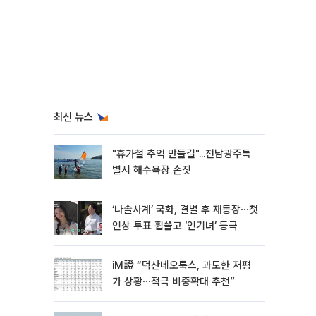
최신 뉴스
"휴가철 추억 만들길"...전남광주특
별시 해수욕장 손짓
‘나솔사계’ 국화, 결별 후 재등장⋯첫
인상 투표 휩쓸고 ‘인기녀’ 등극
iM證 “덕산네오룩스, 과도한 저평
가 상황⋯적극 비중확대 추천”