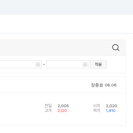
~
적용
장종료
08.06
전일
2,005
시가
2,020
고가
2,120
저가
1,910