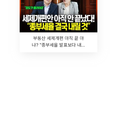
부동산 세제개편 아직 끝 아
냐? "종부세율 발표보다 내릴
것" 장기거주·양도세 전망 I 집
땅지성 I 김인만, 진미윤