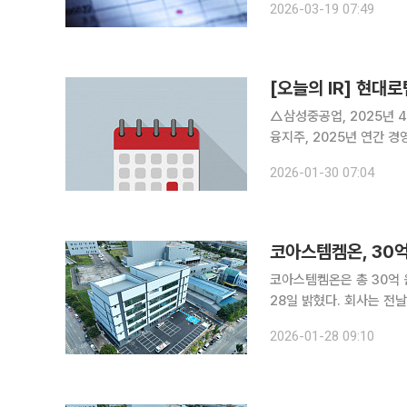
2026-03-19 07:49
송원산업, 한국수출포장공업
[오늘의 IR] 현
△삼성중공업, 2025년 
융지주, 2025년 연간 
2025년 연간 경영실적 
2026-01-30 07:04
기 경영실적 발표 △대한조
코아스템켐온, 30억
코아스템켐온은 총 30억 
28일 밝혔다. 회사는 전날 6억 원 규모의 ‘줄기세포 기반 동물대체 독성시험법’ 과제 주관연구기관
에도 선정돼 이달에만 총 
2026-01-28 09:10
동물대체시험법(NAMs) 