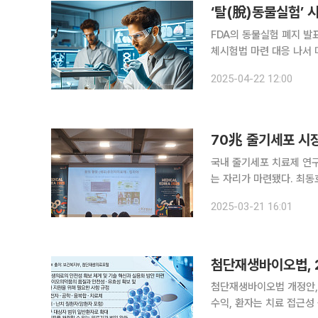
‘탈(脫)동물실험’ 
FDA의 동물실험 폐지 발
체시험법 마련 대응 나서 미국 식품의약국(FDA)이 동물실험의 단계적 폐지 방안을 발표하며 국내
비임상 임상시험수탁(CRO
2025-04-22 12:00
70兆 줄기세포 시
국내 줄기세포 치료제 연
는 자리가 마련됐다. 최동호 한국줄기세포학회 이사장은 21일 오후 서울 강남구 코엑스에서 열린
‘첨단재생의료와 개인 맞춤
2025-03-21 16:01
대해 발표했다
첨단재생바이오법, 
첨단재생바이오법 개정안,
수익, 환자는 치료 접근성 높일 수 있어 첨단재생바이오법(첨생법