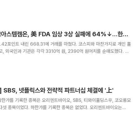
주목받고 있다. 기존에 임상 연구를 참여하는 환자에만 한정됐던 치료 대상
을 치료가 필요한 환자로 확대하면서다. 21일 제약‧바이오 업계
[베스트&워스트] 코아스템켐온, 美 FDA 임상 3상 실패에 64%↓…한국첨단소재↑
.42포인트 내린 668.31에 거래를 마쳤다. 코스피와 마찬가지로 개인 홀
고, 외국인과 기관은 각각 3310억 원, 2390억 원어치를 순매도했다. 한
전 완료에 강세 코스닥 시장에서 가장 많이 오른 종목은
다. 지난 18일 한
 SBS, 넷플릭스와 전략적 파트너십 체결에 '上'
한가를 기록한 종목은 오리엔트바이오, SBS, 티와이홀딩스우, 코오롱모
종목이었다. 하한가를 기록한 종목은 없었다. 오리엔트바이오는
원에 마감했다. 조기 대선 가능성이 커지면서 이재명 더불어민주당 대표 관련
이 주목을 받고 있다. 이 대표는 과거 오