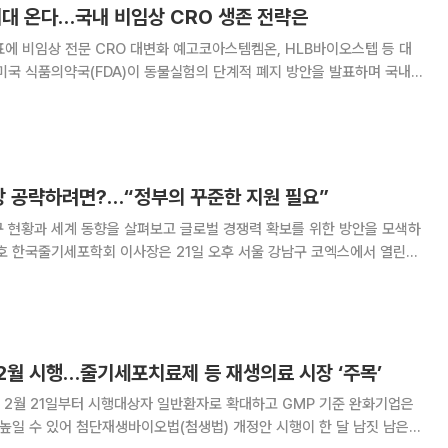
시대 온다…국내 비임상 CRO 생존 전략은
표에 비임상 전문 CRO 대변화 예고코아스템켐온, HLB바이오스텝 등 대
) 업계가 분주해졌다. 앞으로 제도가 바뀌면 대체시험법 개발, 기술 전환
을 위한 설비‧인력 투자 등의 변화가 예상돼서다. 22일 본지
장 공략하려면?…“정부의 꾸준한 지원 필요”
구 현황과 세계 동향을 살펴보고 글로벌 경쟁력 확보를 위한 방안을 모색하
형 의료의 도래 포럼’에서 ‘우리나라 최근 줄기세포 치료 및 연구 동향’에
. 줄기세포 치료제는 줄기세포를 이용해 다양한 질
2월 시행…줄기세포치료제 등 재생의료 시장 ‘주목’
 2월 21일부터 시행대상자 일반환자로 확대하고 GMP 기준 완화기업은
) 개정안 시행이 한 달 남짓 남은