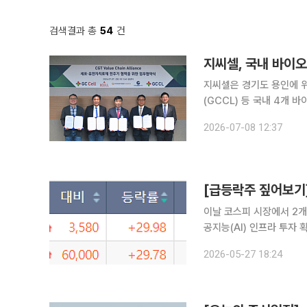
검색결과 총
54
건
지씨셀, 국내 바이
지씨셀은 경기도 용인에 
(GCCL) 등 국내 4개 
무협약(MOU)을 체결했다고 8일 밝혔다. 이번 ‘CGT Value C
2026-07-08 12:37
자치료제 개발에 필요한 
이날 코스피 시장에서 2개
공지능(AI) 인프라 투자 
한국거래소에 따르면 코스
2026-05-27 18:24
개 종목이다. 삼