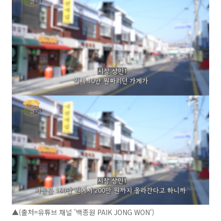
▲(출처=유튜브 채널 '백종원 PAIK JONG WON')