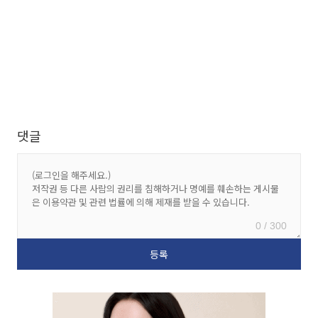
댓글
0 / 300