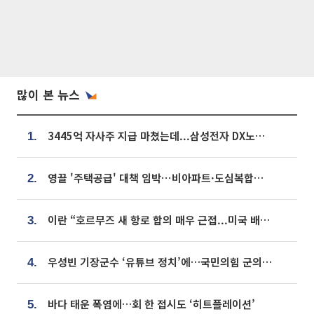
많이 본 뉴스
3445억 자사주 지급 마쳤는데...삼성전자 DX노조, 뒤늦은 '떼쓰기 집회'
1.
영끌 '주택공급' 대책 임박⋯비아파트·도심복합까지 총동원
2.
이란 “호르무즈 새 항로 합의 매우 근접...미국 배상 먼저”
3.
우성빈 기장군수 ‘유튜브 정치’에…국민의힘 군의원들 집단 반발
4.
바다 태운 폭염에…회 한 접시도 ‘히트플레이션’
5.