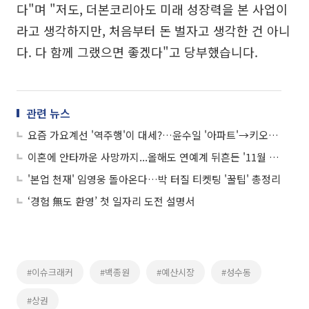
다"며 "저도, 더본코리아도 미래 성장력을 본 사업이
라고 생각하지만, 처음부터 돈 벌자고 생각한 건 아니
다. 다 함께 그랬으면 좋겠다"고 당부했습니다.
관련 뉴스
요즘 가요계선 '역주행'이 대세?…윤수일 '아파트'→키오프 '이글루'까지
이혼에 안타까운 사망까지...올해도 연예계 뒤흔든 '11월 괴담'
'본업 천재' 임영웅 돌아온다…박 터질 티켓팅 '꿀팁' 총정리
‘경험 無도 환영’ 첫 일자리 도전 설명서
#이슈크래커
#백종원
#예산시장
#성수동
#상권