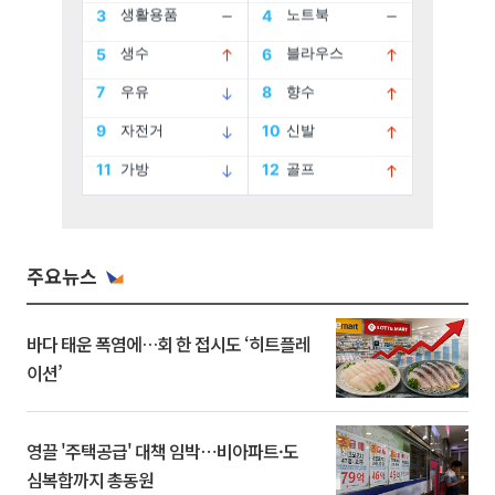
주요뉴스
바다 태운 폭염에…회 한 접시도 ‘히트플레
이션’
영끌 '주택공급' 대책 임박⋯비아파트·도
심복합까지 총동원