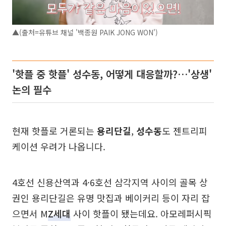
▲(출처=유튜브 채널 '백종원 PAIK JONG WON')
'핫플 중 핫플' 성수동, 어떻게 대응할까?…'상생'
논의 필수
현재 핫플로 거론되는
용리단길
,
성수동
도 젠트리피
케이션 우려가 나옵니다.
4호선 신용산역과 4·6호선 삼각지역 사이의 골목 상
권인 용리단길은 유명 맛집과 베이커리 등이 자리 잡
으면서 M
Z세대
사이 핫플이 됐는데요. 아모레퍼시픽