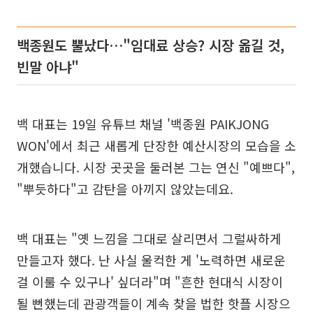
백종원도 뿔났다…"임대료 상승? 시장 옮길 것,
빈말 아냐"
백 대표는 19일 유튜브 채널 '백종원 PAIKJONG
WON'에서 최근 새롭게 단장한 예산시장의 모습을 소
개했습니다. 시장 곳곳을 둘러본 그는 연신 "예쁘다",
"뿌듯하다"고 감탄을 아끼지 않았는데요.
백 대표는 "옛 느낌을 그대로 살리면서 그럴싸하게
만들고자 했다. 난 사실 울컥한 게 '노력하면 새로운
걸 이룰 수 있구나' 싶더라"며 "흔한 현대식 시장이
될 뻔했는데 관광객들이 계속 찾을 법한 핫플 시장으