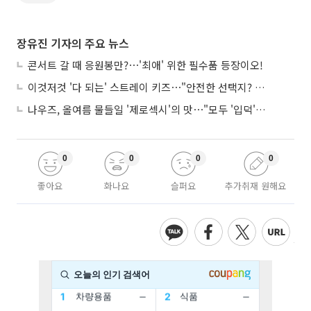
장유진 기자의 주요 뉴스
콘서트 갈 때 응원봉만?⋯'최애' 위한 필수품 등장이오!
이것저것 '다 되는' 스트레이 키즈⋯"안전한 선택지? 도전이 재밌죠"
나우즈, 올여름 물들일 '제로섹시'의 맛⋯"모두 '입덕'시킬 것"
0
0
0
0
좋아요
화나요
슬퍼요
추가취재 원해요