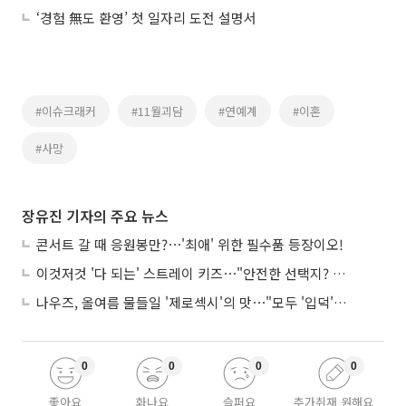
‘경험 無도 환영’ 첫 일자리 도전 설명서
#이슈크래커
#11월괴담
#연예계
#이혼
#사망
장유진 기자의 주요 뉴스
콘서트 갈 때 응원봉만?⋯'최애' 위한 필수품 등장이오!
이것저것 '다 되는' 스트레이 키즈⋯"안전한 선택지? 도전이 재밌죠"
나우즈, 올여름 물들일 '제로섹시'의 맛⋯"모두 '입덕'시킬 것"
0
0
0
0
좋아요
화나요
슬퍼요
추가취재 원해요