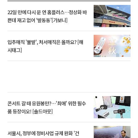
22일 만에 다시 문 연 홈플러스…정상화 바
쁜데 재고 없어 ‘발동동’[가보니]
입추매직 '불발', 처서매직은 올까요? [해
시태그]
콘서트 갈 때 응원봉만?⋯'최애' 위한 필수
품 등장이오! [솔드아웃]
서울시, 정부에 정비사업 규제 완화 '건