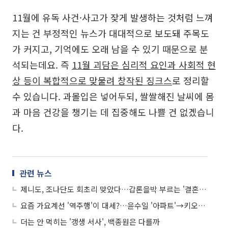
11월에 유독 사건·사고가 잦게 발생하는 것처럼 느껴
지는 건 부정적인 뉴스가 대대적으로 보도돼 주목도
가 커지고, 기억에도 오래 남을 수 있기 때문으로 분
석되는데요. 즉
11월 괴담은 심리적 요인과 사회적 현
상 등이 복합적으로 맞물려 창작된 징크스
로 정리할
수 있습니다. 과몰입은 넣어두되, 쌀쌀해진 날씨에 몸
과 마음 건강을 챙기는 데 집중해도 나쁠 건 없겠습니
다.
관련 뉴스
제니도, 조나단도 회초리 맞았다…갑론을박 부르는 '결혼식 문화'
요즘 가요계선 '역주행'이 대세?…윤수일 '아파트'→키오프 '이글루'까지
더는 안 먹히는 '갱생 서사', 백종원은 다를까