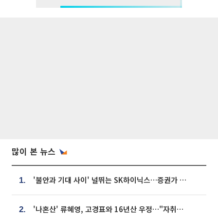
많이 본 뉴스
'불안과 기대 사이' 널뛰는 SK하이닉스…증권가 "HBM4·LTA 기반 펀터멘털 견고"
1.
'나혼산' 류혜영, 고경표와 16년산 우정…"자취방서 부모님과 마주쳐"
2.