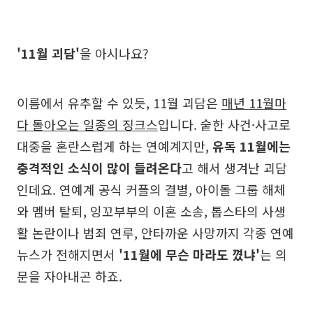
'11월 괴담'
을 아시나요?
이름에서 유추할 수 있듯, 11월 괴담은
매년 11월마
다 돌아오는 일종의 징크스
입니다. 숱한 사건·사고로
대중을 혼란스럽게 하는 연예계지만,
유독 11월에는
충격적인 소식이 많이 들려온다
고 해서 생겨난 괴담
인데요. 연예계 공식 커플의 결별, 아이돌 그룹 해체
와 멤버 탈퇴, 잉꼬부부의 이혼 소송, 톱스타의 사생
활 논란이나 범죄 연루, 안타까운 사망까지 각종 연예
뉴스가 전해지면서
'11월에 무슨 마라도 꼈냐'
는 의
문을 자아내곤 하죠.