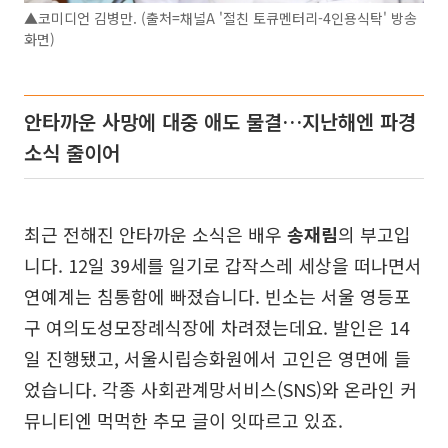
▲코미디언 김병만. (출처=채널A '절친 토큐멘터리-4인용식탁' 방송
화면)
안타까운 사망에 대중 애도 물결…지난해엔 파경
소식 줄이어
최근 전해진 안타까운 소식은 배우
송재림
의 부고입
니다. 12일 39세를 일기로 갑작스레 세상을 떠나면서
연예계는 침통함에 빠졌습니다. 빈소는 서울 영등포
구 여의도성모장례식장에 차려졌는데요. 발인은 14
일 진행됐고, 서울시립승화원에서 고인은 영면에 들
었습니다. 각종 사회관계망서비스(SNS)와 온라인 커
뮤니티엔 먹먹한 추모 글이 잇따르고 있죠.