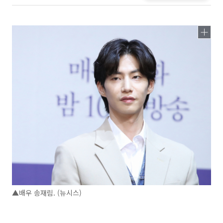
▲배우 송재림. (뉴시스)