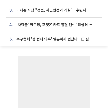
이재준 시장 "정전, 시민안전과 직결"…수원시 비상대응체계 가동
3.
'차쥐뿔' 이준영, 포켓몬 카드 열혈 팬⋯"리셀러 처단할 것"
4.
축구협회 '성 접대 의혹' 일본까지 번졌다…日 심판 실명 공개
5.