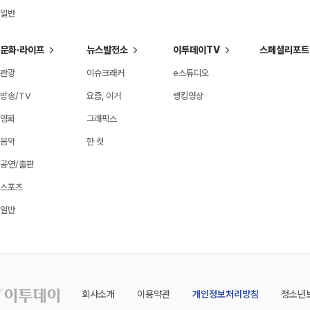
일반
문화·라이프
뉴스발전소
이투데이TV
스페셜리포트
관광
이슈크래커
e스튜디오
방송/TV
요즘, 이거
랭킹영상
영화
그래픽스
음악
한 컷
공연/출판
스포츠
일반
회사소개
이용약관
개인정보처리방침
청소년