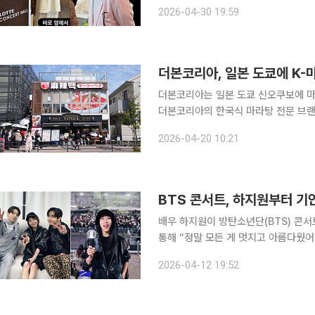
공연 관람을 위해 롯데콘서트홀에 방문
2026-04-30 19:59
더본코리아, 일본 도쿄에 K-마
더본코리아는 일본 도쿄 신오쿠보에 마라탕 
더본코리아의 한국식 마라탕 전문 브랜
국식 마라탕에 대한 관심이 높아지고 있
2026-04-20 10:21
BTS 콘서트, 하지원부터 기
배우 하지원이 방탄소년단(BTS) 콘서트 관람 후기를 전했다. 11일 하지원은 자신의 인스타그램을
통해 “정말 모든 게 멋지고 아름다웠어”라는 
하지원이 관람한 콘서트의 주인공 BTS
2026-04-12 19:52
서 응원봉을 든 사진도 함께 공개하며