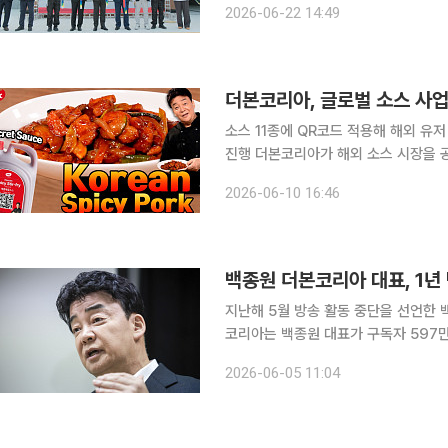
2026-06-22 14:49
예산군 관계자
더본코리아, 글로벌 소스 사
소스 11종에 QR코드 적용해 해외 유
진행 더본코리아가 해외 소스 시장을 공략하기 위해 백종원 대표의 지식재산권을 활용한 글로벌 홍
보용 한식 유튜브 'TBK' 채널을 본격 운영한다. 10일 더본코리아에 따르면 'TBK
2026-06-10 16:46
장을 겨냥해 개설한 해외용 한식 전용 
백종원 더본코리아 대표, 1년
지난해 5월 방송 활동 중단을 선언한 백
코리아는 백종원 대표가 구독자 597만명
츠 활동을 다시 시작한다고 5일 밝혔다.
2026-06-05 11:04