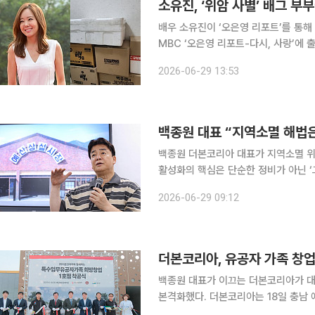
소유진, ‘위암 사별’ 배그 
배우 소유진이 ‘오은영 리포트’를 통해
MBC ‘오은영 리포트-다시, 사랑’에 
서비스(SNS)를 통해 소유진에게 받은 선물을 공개했다. 정환 씨가
2026-06-29 13:53
영하는 더본코리아의 간편식과 식품 상
백종원 더본코리아 대표가 지역소멸 위
활성화의 핵심은 단순한 정비가 아닌 ‘그 곳
는 26일 충남 예산시장에서 기자간담회
2026-06-29 09:12
속 가능한 지역 개발 모델’을 ESG 경
더본코리아, 유공자 가족 창업
백종원 대표가 이끄는 더본코리아가 
본격화했다. 더본코리아는 18일 충남 예산군 예당호 인근에서 '빽다방 예당호점' 착공식을 열었다고
22일 밝혔다. 착공식에는 백종원 더본코리아 대표이사와 김용덕 대한민국특수임무유공자회 회장,