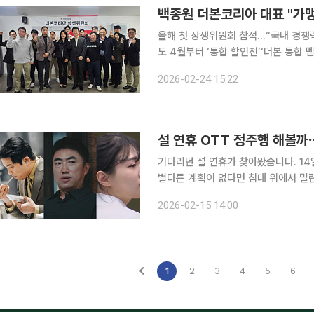
백종원 더본코리아 대표 "가맹
올해 첫 상생위원회 참석...“국내 경쟁
도 4월부터 ‘통합 할인전’‘더본 통합 멤버십’
더본코리아 백종원 대표가 국내 경쟁력 
2026-02-24 15:22
일 오전 서울 서초구 별관 창업설명회
설 연휴 OTT 정주행 해볼까
기다리던 설 연휴가 찾아왔습니다. 14일 시
별다른 계획이 없다면 침대 위에서 밀린
요? 쟁쟁한 참가자들, 점차 고조되는 
2026-02-15 14:00
가득한 '서바이벌 예능' 추천작을 정리
1
2
3
4
5
6