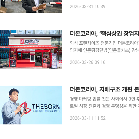
총회에 참석해 "사업 시너지를 고려한
2026-03-31 10:39
다. 백 대표는 "상장 당시부터 M&A
더본코리아, ‘핵심상권 창업
외식 프랜차이즈 전문기업 더본코리아가
입지에 연돈튀김덮밥(연돈볼카츠) 강남역점을 오픈한다. 26일 더
업지원’은 지난해 상생위원회 논의를 거
2026-03-26 09:16
핵심상권 입지에 가맹점주가 안정적으로
더본코리아, 지배구조 개편 본
경영·마케팅·법률 전문 사외이사 3인 추가 영
로벌 시장 진출과 경영 투명성을 위한 
경영 등을 강화하기 위해 관련 분야의 
2026-03-11 11:52
주가치를 제고할 방침