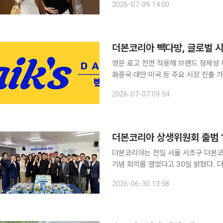
2026-07-09 14:00
다. 출산을 앞둔 김민경은 볼록해진 배
더본코리아 빽다방, 글로벌 시
영문 로고 전면 적용해 브랜드 정체성 
화중국·대만·미국 등 주요 시장 진출 가능성 다각도 검토 더본코리
글로벌 시장 공략 확대를 위해 영문 명칭을
2026-07-07 09:54
는 해외 소비자가 브랜드를 쉽게 인식
더본코리아 상생위원회 출범 1
더본코리아는 전일 서울 서초구 더본코
기념 회의를 열었다고 30일 밝혔다. 더본코리아 상생위원회는 지난해 6월 30일 가맹점 대표와 본
사 임원, 외부 전문가가 함께하는 3자
2026-06-30 13:58
호사, 유효상 유니콘경제연구원장 등 