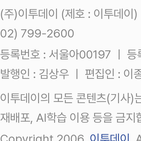
(주)이투데이 (제호 : 이투데이
02) 799-2600
등록번호 : 서울아00197 ㅣ 등록일
발행인 : 김상우 ㅣ 편집인 : 
이투데이의 모든 콘텐츠(기사)는
재배포, AI학습 이용 등을 금지
Copyright 2006.
이투데이
.