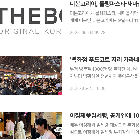
더본코리아, 롤링파스타·새마을
더본코리아가 롤링파스타, 새마을식당 등 11
계에 따르면 더본코리아는 9일부터 11
및 사이드 토핑, 음료류 등 가격을 평균 
2026-06-04 09:28
인상하는 브랜드는 △역전우동 △미
누적 방문객 1000만 명 돌파한 예산
자부터 방황하던 청년까지 품어특산물 
이팅 거점’ 21일 오후 찾은 충남 예산시장 초입은 평일임에도 사람들로 북적였다. 시장 중심부에 오
2026-05-25 10:30
픈형 식사공간인 ‘장터광장’을 빙 둘
이정재♥임세령, 공개연애 1
배우 이정재와 임세령 대상그룹 부회장이 여전히 열애 중이다
심으로 이정재와 임세령 부회장의 데이트 목격담