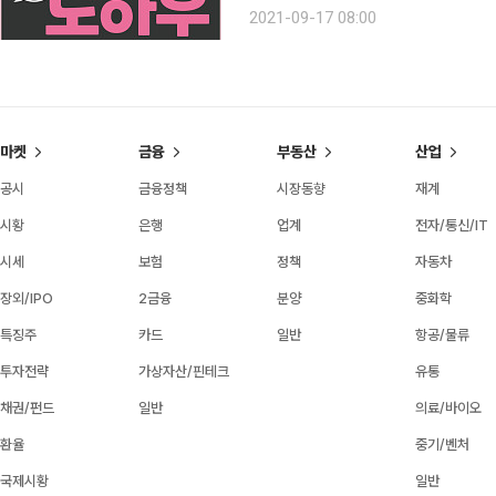
들을 열광시킨 그녀의 화법은 직설적이
2021-09-17 08:00
를
마켓
금융
부동산
산업
공시
금융정책
시장동향
재계
시황
은행
업계
전자/통신/IT
시세
보험
정책
자동차
장외/IPO
2금융
분양
중화학
특징주
카드
일반
항공/물류
투자전략
가상자산/핀테크
유통
채권/펀드
일반
의료/바이오
환율
중기/벤처
국제시황
일반