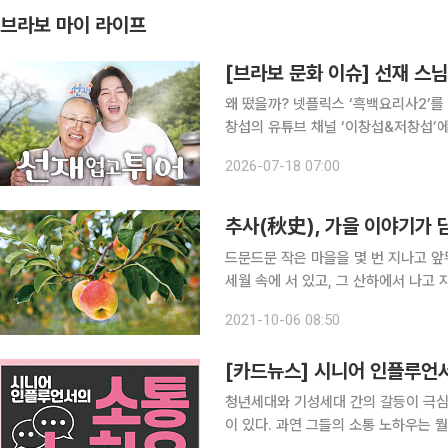
브라보 마이 라이프
[브라보 문화 이슈] 선재 스
왜 떴을까? 넷플릭스 ‘흑백요리사2’를
창섭의 유튜브 채널 ‘이창섭&저창섭’에 출연해 다시 주
권력 인정”, “이모가 선재 스님이라니
2026-07-18 07:00
에는 분명한 이유가 있다. 대한민국
추사(秋史), 가을 이야기가 
드문드문 작은 마을을 몇 번 지나고 앞
세월 속에 서 있고, 그 산하에서 나고 
지판이 군데군데 보이기도 한다. 한적
2021-10-06 08:50
다. 지금 예산사과농장의 와이너리에
[카드뉴스] 시니어 인플루언
청년세대와 기성세대 간의 갈등이 극심
이 있다. 과연 그들의 소통 노하우는 뭘까? 윤여정 배우 윤여정은 MZ세대의 워너비로 손