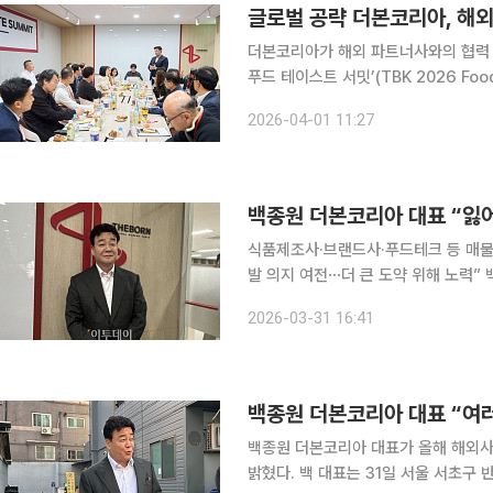
글로벌 공략 더본코리아, 해외
더본코리아가 해외 파트너사와의 협력 체
푸드 테이스트 서밋’(TBK 2026 Food Taste S
‘2026 푸드 테이스트 서밋’은 지난달
2026-04-01 11:27
스터 프랜차이즈(MF) 대표단과 가맹
식품제조사·브랜드사·푸드테크 등 매물
발 의지 여전⋯더 큰 도약 위해 노력” 백종원 더본코리아 대표가 올해 해외사업에 집중하며 공격적
인 인수합병(M&A)에 나서겠다고 31일 밝혔다. 백 대표는 이날 열린 더본코리
2026-03-31 16:41
에서 “더본코리아는 지난해 억지 민원
백종원 더본코리아 대표가 올해 해외사
밝혔다. 백 대표는 31일 서울 서초구 반포동 더본코리아 창업설명회장에서 열린 제32기 정기 주주