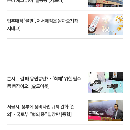
쁜데 재고 없어 ‘발동동’[가보니]
입추매직 '불발', 처서매직은 올까요? [해
시태그]
콘서트 갈 때 응원봉만?⋯'최애' 위한 필수
품 등장이오! [솔드아웃]
서울시, 정부에 정비사업 규제 완화 '건
의'⋯국토부 "협의 중" 입장만 [종합]