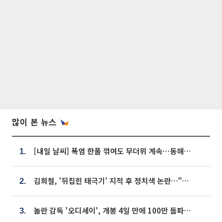
많이 본 뉴스
[내일 날씨] 폭염 한풀 꺾여도 무더위 계속⋯동해안 이틀 연속 비
1.
김희철, '뒤집힌 태극기' 지적 후 정치색 논란…"좌우 떠나 우리나라 국기"
2.
놀란 감독 '오디세이', 개봉 4일 만에 100만 돌파⋯'왕사남' 보다 빠르다
3.