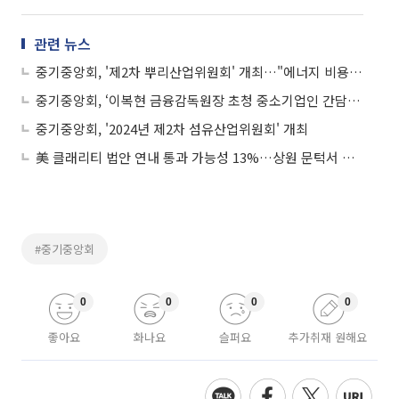
관련 뉴스
중기중앙회, '제2차 뿌리산업위원회' 개최…"에너지 비용 부담 완화해야"
중기중앙회, ‘이복현 금융감독원장 초청 중소기업인 간담회’ 개최
중기중앙회, '2024년 제2차 섬유산업위원회' 개최
美 클래리티 법안 연내 통과 가능성 13%…상원 문턱서 제동
#중기중앙회
0
0
0
0
좋아요
화나요
슬퍼요
추가취재 원해요