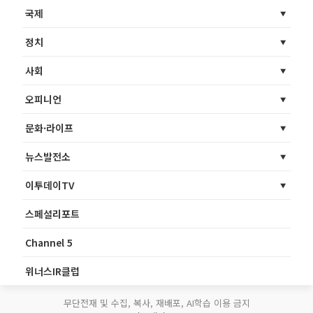
국제
정치
사회
오피니언
문화·라이프
뉴스발전소
이투데이TV
스페셜리포트
Channel 5
위너스IR클럽
무단전재 및 수집, 복사, 재배포, AI학습 이용 금지