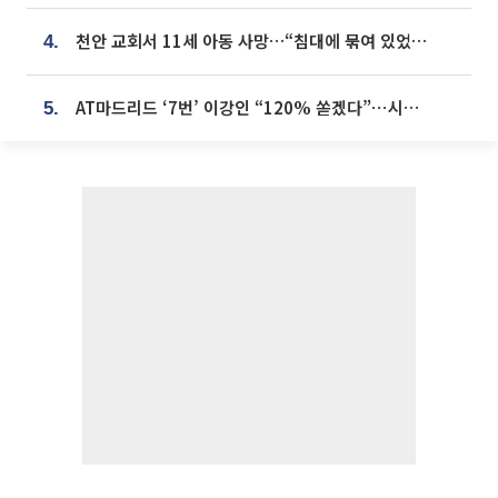
천안 교회서 11세 아동 사망…“침대에 묶여 있었다” 진술 확보
4.
AT마드리드 ‘7번’ 이강인 “120% 쏟겠다”⋯시메오네 감독 “필요한 선수”
5.