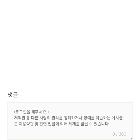
댓글
0 / 300