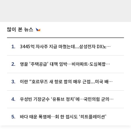
많이 본 뉴스
3445억 자사주 지급 마쳤는데...삼성전자 DX노조, 뒤늦은 '떼쓰기 집회'
1.
영끌 '주택공급' 대책 임박⋯비아파트·도심복합까지 총동원
2.
이란 “호르무즈 새 항로 합의 매우 근접...미국 배상 먼저”
3.
우성빈 기장군수 ‘유튜브 정치’에…국민의힘 군의원들 집단 반발
4.
바다 태운 폭염에…회 한 접시도 ‘히트플레이션’
5.