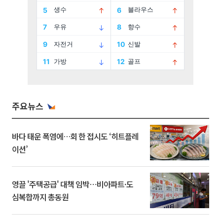
주요뉴스
바다 태운 폭염에…회 한 접시도 ‘히트플레
이션’
영끌 '주택공급' 대책 임박⋯비아파트·도
심복합까지 총동원