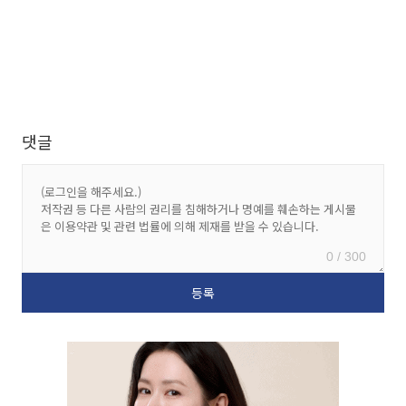
댓글
0 / 300