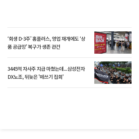
‘회생 D-3주’ 홈플러스, 영업 재개에도 ‘상
품 공급망’ 복구가 생존 관건
3445억 자사주 지급 마쳤는데...삼성전자
DX노조, 뒤늦은 '떼쓰기 집회'