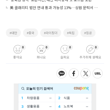
美 클래리티 법안 연내 통과 가능성 13%…상원 문턱서 제동
#대만
#중국
#라이칭더
#독립
#침공
0
0
0
0
좋아요
화나요
슬퍼요
추가취재 원해요