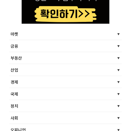
마켓
금융
부동산
산업
경제
국제
정치
사회
오피니언