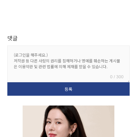
댓글
0 / 300