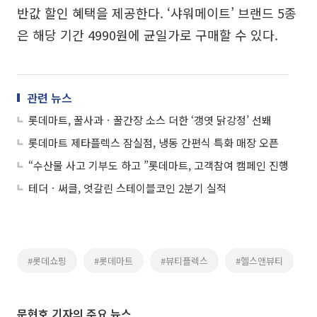
반값 할인 혜택을 제공한다. ‘샤워메이트’ 브랜드 5종
은 해당 기간 4990원에 균일가로 구매할 수 있다.
관련 뉴스
롯데마트, 꿀사과ㆍ꿀간장 소스 더한 ‘갱엿 닭강정’ 선봬
롯데마트 제타플렉스 잠실점, 냉동 간편식 특화 매장 오픈
“수산물 사고 기부도 하고 ”롯데마트, 고객참여 캠페인 진행
테더ㆍ써클, 엇갈린 스테이블코인 2분기 실적
#롯데쇼핑
#롯데마트
#뷰티플렉스
#헬스앤뷰티
문현호 기자의 주요 뉴스