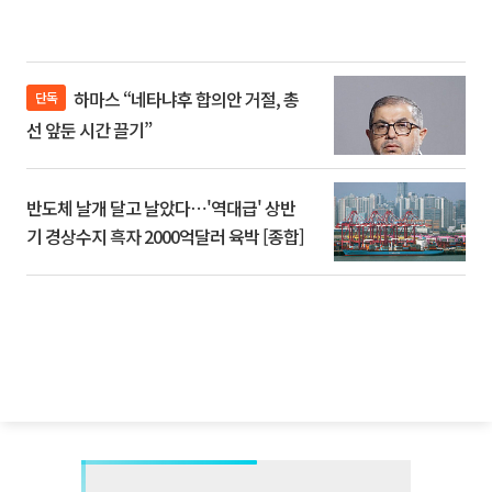
하마스 “네타냐후 합의안 거절, 총
단독
선 앞둔 시간 끌기”
반도체 날개 달고 날았다⋯'역대급' 상반
기 경상수지 흑자 2000억달러 육박 [종합]