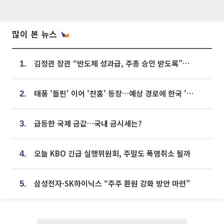
많이 본 뉴스
김정관 장관 “반도체 성과급, 주총 승인 받도록”…상법·자본시장법 개정 시사
1.
태풍 '돌핀' 이어 '찬홈' 등장…예상 경로에 한국 '한숨'
2.
급등한 국제 금값…국내 금시세는?
3.
오늘 KBO 긴급 실행위원회, 주말도 폭염취소 될까
4.
삼성전자·SK하이닉스 “주주 환원 강화 방안 마련”
5.