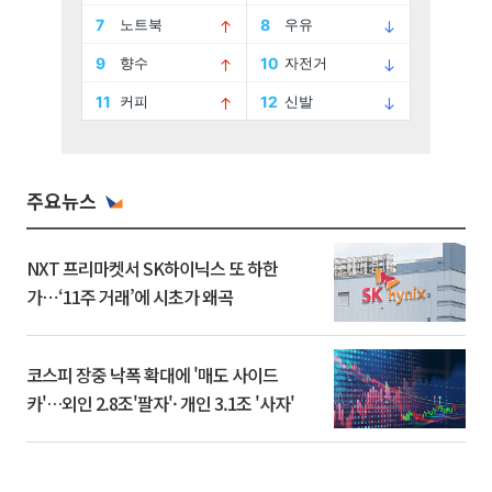
주요뉴스
NXT 프리마켓서 SK하이닉스 또 하한
가⋯‘11주 거래’에 시초가 왜곡
코스피 장중 낙폭 확대에 '매도 사이드
카'…외인 2.8조'팔자'· 개인 3.1조 '사자'