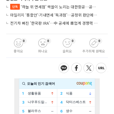
‘하늘 위 면세점’ 싹쓸이 노리는 대한항공…공정위 “독과점 여부 따진다”
단독
마일리지 ‘통합안’·기내면세 ‘독과점’…공정위 판단에 쏠린 눈
전기차 빠진 '한국판 IRA'…中 공세에 車업계 경쟁력 우려
0
0
0
0
좋아요
화나요
슬퍼요
추가취재 원해요