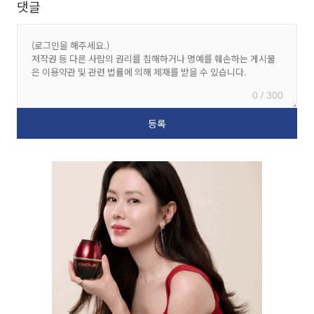
댓글
0 / 300