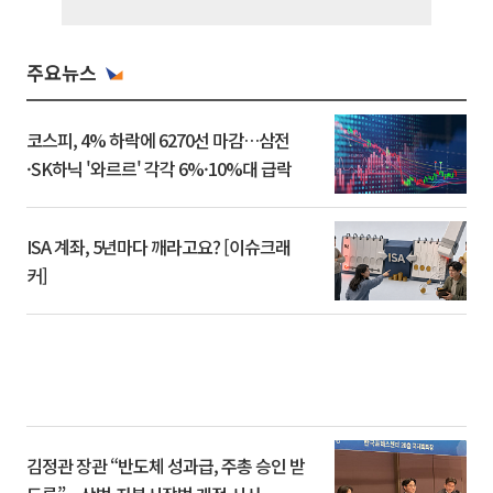
주요뉴스
코스피, 4% 하락에 6270선 마감…삼전
·SK하닉 '와르르' 각각 6%·10%대 급락
ISA 계좌, 5년마다 깨라고요? [이슈크래
커]
김정관 장관 “반도체 성과급, 주총 승인 받