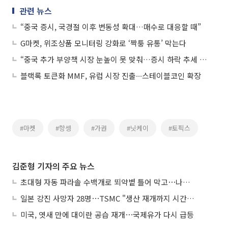
관련 뉴스
“중국 증시, 국경절 이후 변동성 확대…매수로 대응할 때”
G마켓, 위조상품 모니터링 강화로 ‘짝퉁 유통’ 막는다
“중국 추가 부양책 시장 눈높이 못 맞춰…증시 하락 추세 가능성은 작아”
블랙록 토큰화 MMF, 유럽 시장 진출∙∙∙스테이블코인 확장
#마켓
#항셍
#가권
#닛케이
#토픽스
김준형 기자의 주요 뉴스
초대형 자동 파라솔 수백개로 뙤약볕 틀어 막고⋯나라별 폭염 생존법
일본 강진 사망자 28명⋯TSMC "생산 재개까지 시간 필요해"
미국, 엿새 만에 대이란 공습 재개⋯국제유가 다시 급등