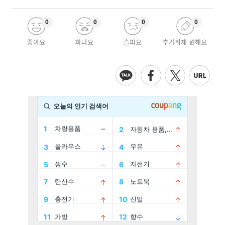
0
0
0
0
좋아요
화나요
슬퍼요
추가취재 원해요