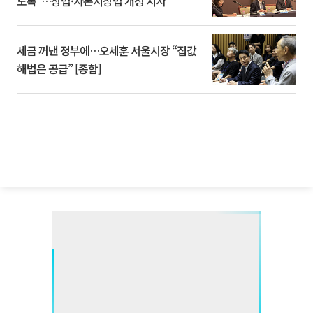
도록”…상법·자본시장법 개정 시사
세금 꺼낸 정부에…오세훈 서울시장 “집값
해법은 공급” [종합]