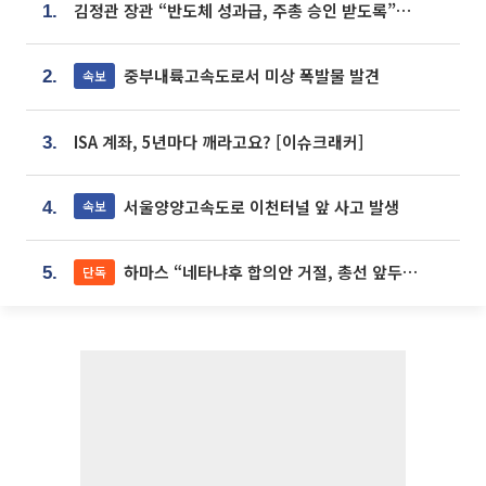
김정관 장관 “반도체 성과급, 주총 승인 받도록”…상법·자본시장법 개정 시사
1.
중부내륙고속도로서 미상 폭발물 발견
속보
2.
ISA 계좌, 5년마다 깨라고요? [이슈크래커]
3.
서울양양고속도로 이천터널 앞 사고 발생
속보
4.
하마스 “네타냐후 합의안 거절, 총선 앞두고 시간 끌기”
단독
5.