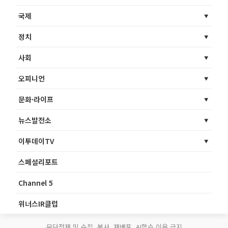
국제
정치
사회
오피니언
문화·라이프
뉴스발전소
이투데이TV
스페셜리포트
Channel 5
위너스IR클럽
무단전재 및 수집, 복사, 재배포, AI학습 이용 금지