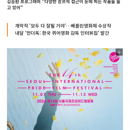
김승환 프로그래머 "다양한 장르적 접근이 눈에 띄는 작품들 늘
고 있어"
개막작 '모두 다 잘될 거야'…베를린영화제 수상작
내달 '언더독: 한국 퀴어영화 감독 인터뷰집' 발간