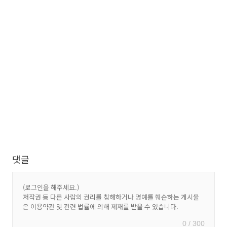
댓글
0 / 300