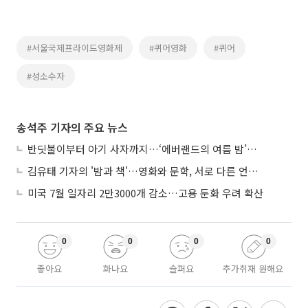
#서울국제프라이드영화제
#퀴어영화
#퀴어
#성소수자
송석주 기자의 주요 뉴스
반딧불이부터 아기 사자까지…‘에버랜드의 여름 밤’이 기다려지는 이유
김유태 기자의 '밤과 책'…영화와 문학, 서로 다른 언어를 읽다
미국 7월 일자리 2만3000개 감소…고용 둔화 우려 확산
0
0
0
0
좋아요
화나요
슬퍼요
추가취재 원해요