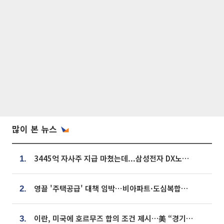
많이 본 뉴스
3445억 자사주 지급 마쳤는데...삼성전자 DX노조, 뒤늦은 '떼쓰기 집회'
1.
영끌 '주택공급' 대책 임박⋯비아파트·도심복합까지 총동원
2.
이란, 미국에 호르무즈 합의 조건 제시…美 “경기 아직 안 끝나” [종합]
3.