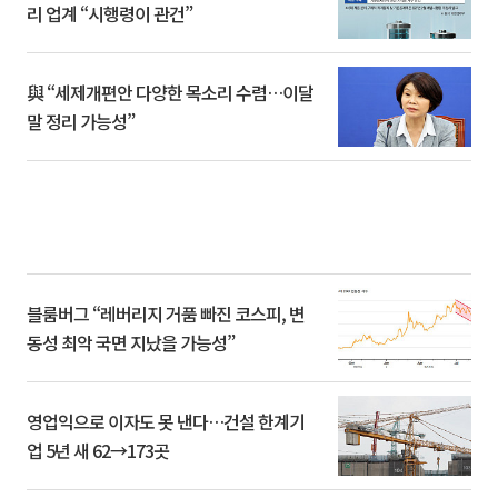
리 업계 “시행령이 관건”
與 “세제개편안 다양한 목소리 수렴…이달
말 정리 가능성”
블룸버그 “레버리지 거품 빠진 코스피, 변
동성 최악 국면 지났을 가능성”
영업익으로 이자도 못 낸다…건설 한계기
업 5년 새 62→173곳