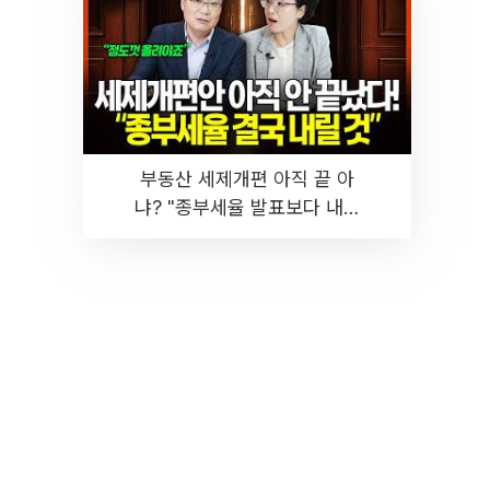
부동산 세제개편 아직 끝 아
냐? "종부세율 발표보다 내릴
것" 장기거주·양도세 전망 I 집
땅지성 I 김인만, 진미윤