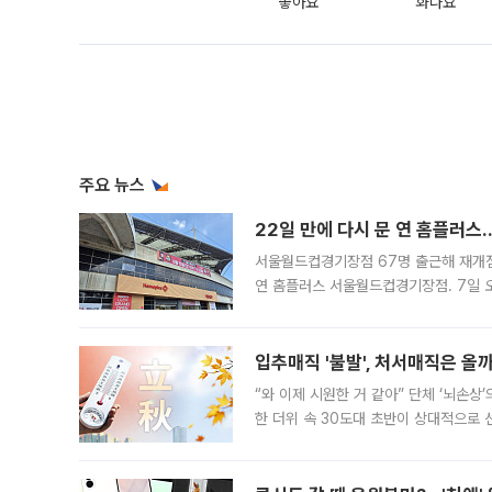
좋아요
화나요
주요 뉴스
22일 만에 다시 문 연 홈플러스
서울월드컵경기장점 67명 출근해 재개점 
연 홈플러스 서울월드컵경기장점. 7일 
우유, 과일 같은 신선식품이 차근차근 자
입추매직 '불발', 처서매직은 올
“와 이제 시원한 거 같아” 단체 ‘뇌손상
한 더위 속 30도대 초반이 상대적으로
지역에 있었습니다. 7월 말에는 서풍과