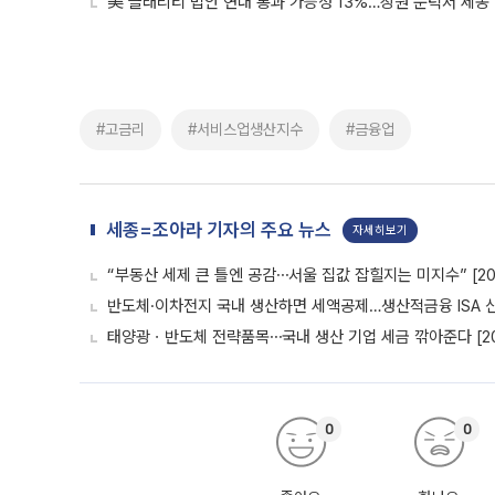
美 클래리티 법안 연내 통과 가능성 13%…상원 문턱서 제동
#고금리
#서비스업생산지수
#금융업
세종=조아라 기자의 주요 뉴스
자세히보기
“부동산 세제 큰 틀엔 공감⋯서울 집값 잡힐지는 미지수” [20
반도체·이차전지 국내 생산하면 세액공제…생산적금융 ISA 신설
태양광ㆍ반도체 전략품목⋯국내 생산 기업 세금 깎아준다 [20
0
0