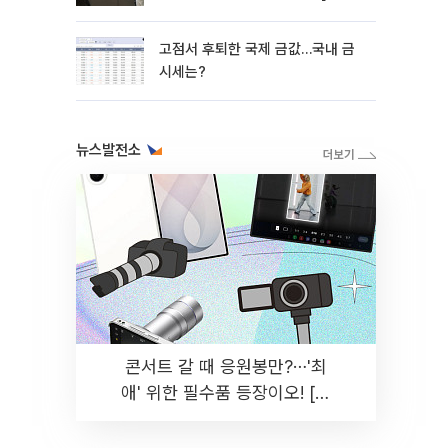
망]
고점서 후퇴한 국제 금값…국내 금
시세는?
뉴스발전소
콘서트 갈 때 응원봉만?⋯'최
애' 위한 필수품 등장이오! [솔
드아웃]