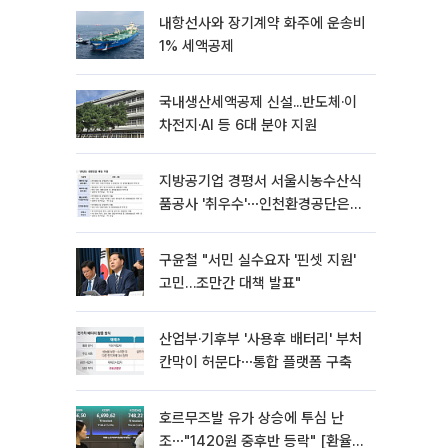
내항선사와 장기계약 화주에 운송비
1% 세액공제
국내생산세액공제 신설...반도체·이
차전지·AI 등 6대 분야 지원
지방공기업 경평서 서울시농수산식
품공사 '취우수'⋯인천환경공단은
'낙제점'
구윤철 "서민 실수요자 '핀셋 지원'
고민…조만간 대책 발표"
산업부·기후부 '사용후 배터리' 부처
칸막이 허문다⋯통합 플랫폼 구축
호르무즈발 유가 상승에 투심 난
조⋯"1420원 중후반 등락" [환율전