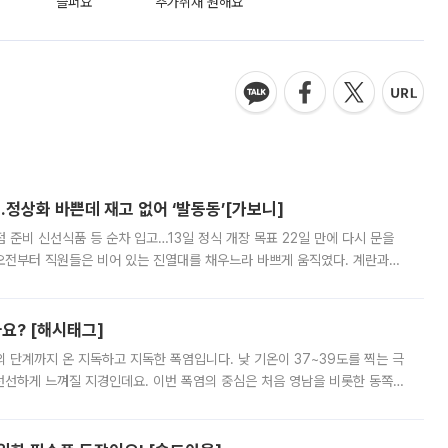
슬퍼요
추가취재 원해요
…정상화 바쁜데 재고 없어 ‘발동동’[가보니]
준비 신선식품 등 순차 입고…13일 정식 개장 목표 22일 만에 다시 문을
오전부터 직원들은 비어 있는 진열대를 채우느라 바쁘게 움직였다. 계란과
리를 잡기 시작했지만, 매장 곳곳엔 여전히 텅 빈 매대가 먼저 눈에 들어왔
까요? [해시태그]
’의 단계까지 온 지독하고 지독한 폭염입니다. 낮 기온이 37~39도를 찍는 극
 선선하게 느껴질 지경인데요. 이번 폭염의 중심은 처음 영남을 비롯한 동쪽
 북서풍이 산맥을 넘어 영남 쪽으로 내려오면서 뜨겁고 건조해졌는데요.