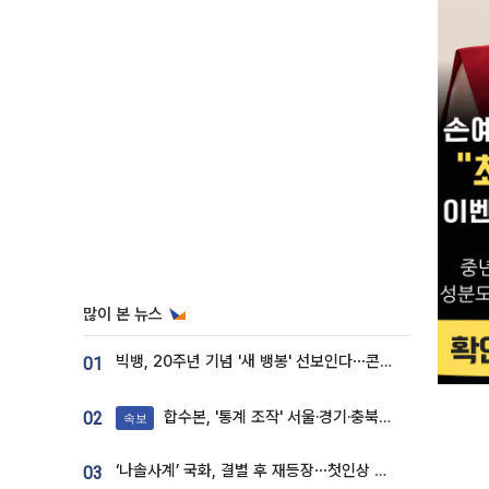
많이 본 뉴스
빅뱅, 20주년 기념 '새 뱅봉' 선보인다⋯콘서트 앞두고 팝업 개최
01
합수본, '통계 조작' 서울·경기·충북 선관위 등 추가 압수수색
02
속보
‘나솔사계’ 국화, 결별 후 재등장⋯첫인상 투표 휩쓸고 ‘인기녀’ 등극
03