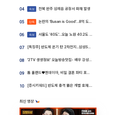
전북 완주 삼례읍 공장서 화재 발생
04
속보
논란의 'Busan is Good'…8억 도시브랜드, 용산 대통령실 CI 업체가 수행
05
단독
서울도 '40도'…오늘 노원 40.2도 기록
06
속보
[특징주] 반도체 온기 탄 2차전지...삼성SDI, 장 초반 7% 넘게 껑충
07
'2TV 생생정보' 오늘방송맛집- 배우 강성진 단골! 쌀국수ㆍ푸팟퐁 커리 맛집 '블○○○'
08
톰 홀랜드♥젠데이아, 비밀 결혼 파티 포착⋯호텔 대관비만 9억
09
[증시키워드] 반도체 충격 뚫은 개별 호재...포스코퓨처엠·에코프로·한화솔루션 '눈길'
10
최신 영상