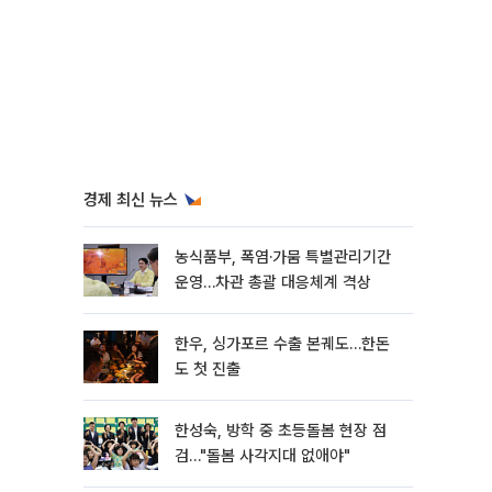
경제 최신 뉴스
농식품부, 폭염·가뭄 특별관리기간
운영…차관 총괄 대응체계 격상
한우, 싱가포르 수출 본궤도…한돈
도 첫 진출
한성숙, 방학 중 초등돌봄 현장 점
검…"돌봄 사각지대 없애야"