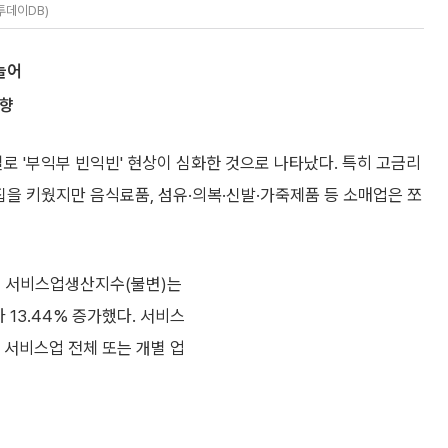
투데이DB)
 늘어
영향
 '부익부 빈익빈' 현상이 심화한 것으로 나타났다. 특히 고금리
집을 키웠지만 음식료품, 섬유·의복·신발·가죽제품 등 소매업은 쪼
8월 서비스업생산지수(불변)는
)보다 13.44% 증가했다. 서비스
서비스업 전체 또는 개별 업