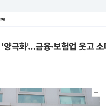
일반
'양극화'...금융·보험업 웃고 