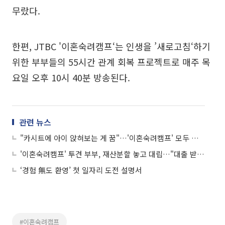
무랐다.
한편, JTBC '이혼숙려캠프‘는 인생을 ’새로고침‘하기
위한 부부들의 55시간 관계 회복 프로젝트로 매주 목
요일 오후 10시 40분 방송된다.
관련 뉴스
"카시트에 아이 앉혀보는 게 꿈"…'이혼숙려캠프' 모두 울린 진태현의 일침
'이혼숙려캠프' 투견 부부, 재산분할 놓고 대립…"대출 받아서라도 돈 줘"
‘경험 無도 환영’ 첫 일자리 도전 설명서
#이혼숙려캠프