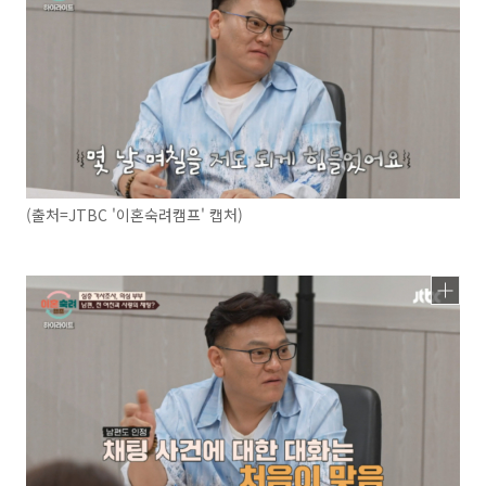
(출처=JTBC '이혼숙려캠프' 캡처)