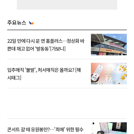
주요뉴스
22일 만에 다시 문 연 홈플러스…정상화 바
쁜데 재고 없어 ‘발동동’[가보니]
입추매직 '불발', 처서매직은 올까요? [해
시태그]
콘서트 갈 때 응원봉만?⋯'최애' 위한 필수