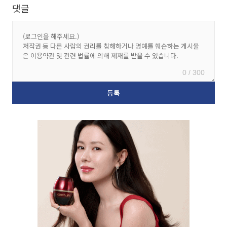
댓글
0 / 300