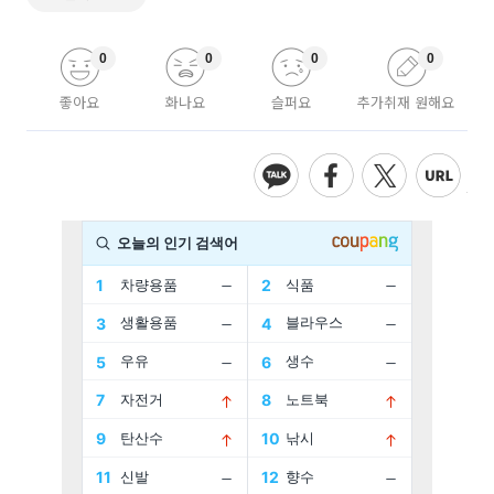
0
0
0
0
좋아요
화나요
슬퍼요
추가취재 원해요