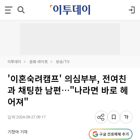
이투데이
문화·라이프
방송/TV
'이혼숙려캠프' 의심부부, 전여친
과 채팅한 남편…"나라면 바로 헤
어져"
입력 2024-09-27 09:17
기정아 기자
구글 선호매체 추가