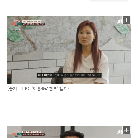
(출처=JTBC '이혼숙려캠프' 캡처)