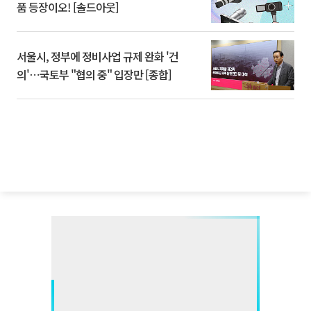
품 등장이오! [솔드아웃]
서울시, 정부에 정비사업 규제 완화 '건
의'⋯국토부 "협의 중" 입장만 [종합]