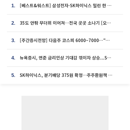
[베스트&워스트] 삼성전자·SK하이닉스 밀린 한 주…상상인증권은 85% 급등
1.
35도 안팎 무더위 이어져…전국 곳곳 소나기 [오늘 날씨]
2.
[주간증시전망] 다음주 코스피 6000~7000⋯“外人 수급은 정책이 변수”
3.
뉴욕증시, 연준 금리인상 기대감 꺾이자 상승...S&P500 사상 최고치 [종합]
4.
SK하이닉스, 분기배당 375원 확정…주주환원책 9월로 앞당겨 발표
5.