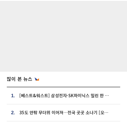
많이 본 뉴스
[베스트&워스트] 삼성전자·SK하이닉스 밀린 한 주…상상인증권은 85% 급등
1.
35도 안팎 무더위 이어져…전국 곳곳 소나기 [오늘 날씨]
2.