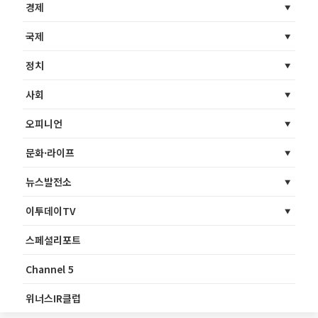
경제
국제
정치
사회
오피니언
문화·라이프
뉴스발전소
이투데이TV
스페셜리포트
Channel 5
위너스IR클럽