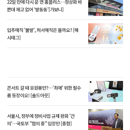
22일 만에 다시 문 연 홈플러스…정상화 바
쁜데 재고 없어 ‘발동동’[가보니]
입추매직 '불발', 처서매직은 올까요? [해
시태그]
콘서트 갈 때 응원봉만?⋯'최애' 위한 필수
품 등장이오! [솔드아웃]
서울시, 정부에 정비사업 규제 완화 '건
의'⋯국토부 "협의 중" 입장만 [종합]