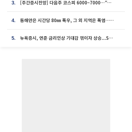
[주간증시전망] 다음주 코스피 6000~7000⋯“外人 수급은 정책이 변수”
3.
동해안은 시간당 80㎜ 폭우, 그 외 지역은 폭염…‘극과 극 날씨’
4.
뉴욕증시, 연준 금리인상 기대감 꺾이자 상승...S&P500 사상 최고치 [종합]
5.