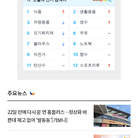
주요뉴스
22일 만에 다시 문 연 홈플러스…정상화 바
쁜데 재고 없어 ‘발동동’[가보니]