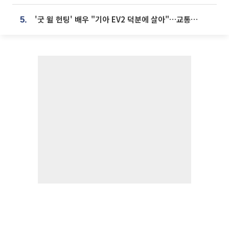
'굿 윌 헌팅' 배우 "기아 EV2 덕분에 살아"…교통사고 후 안전성 극찬
5.