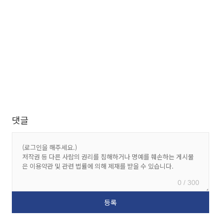
댓글
0 / 300