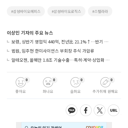
#삼성바이오에피스
#삼성바이오로직스
#스텔라라
이상민 기자의 주요 뉴스
보령, 상반기 영업익 440억, 전년比 21.1%↑…반기 역대 최대
법원, 임주현 한미사이언스 부회장 주식 가압류
알테오젠, 올해만 1.8조 기술수출…특허·계약·상업화 ‘삼박자’
0
0
0
0
좋아요
화나요
슬퍼요
추가취재 원해요