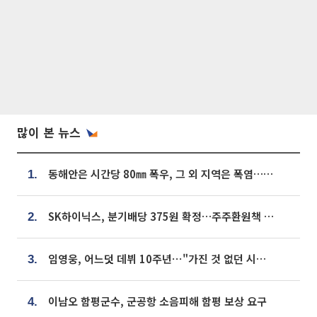
많이 본 뉴스
동해안은 시간당 80㎜ 폭우, 그 외 지역은 폭염…‘극과 극 날씨’
1.
SK하이닉스, 분기배당 375원 확정…주주환원책 9월로 앞당겨 발표
2.
임영웅, 어느덧 데뷔 10주년⋯"가진 것 없던 시절, 내 앞엔 20명의 팬뿐"
3.
이남오 함평군수, 군공항 소음피해 함평 보상 요구
4.