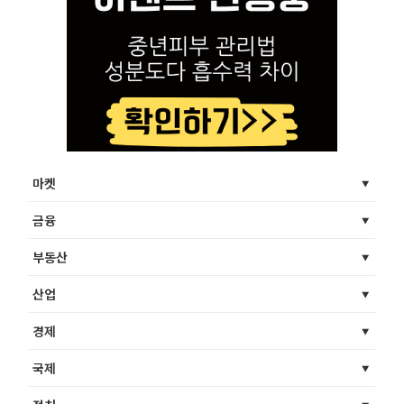
마켓
금융
부동산
산업
경제
국제