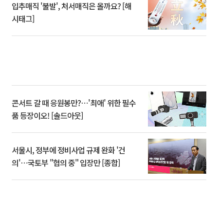
입추매직 '불발', 처서매직은 올까요? [해
시태그]
콘서트 갈 때 응원봉만?⋯'최애' 위한 필수
품 등장이오! [솔드아웃]
서울시, 정부에 정비사업 규제 완화 '건
의'⋯국토부 "협의 중" 입장만 [종합]