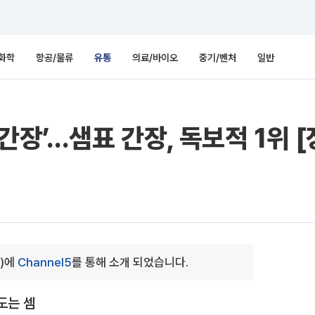
화학
항공/물류
유통
의료/바이오
중기/벤처
일반
간장’…샘표 간장, 독보적 1위 
0)에
Channel5
를 통해 소개 되었습니다.
도는 셈