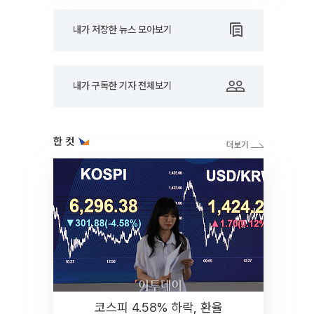
내가 저장한 뉴스 모아보기
내가 구독한 기자 전체보기
한 컷
코스피 4.58% 하락, 환율