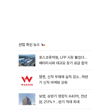
산업 최신 뉴스
포스코퓨처엠, LFP 시장 뚫었다…
배터리사와 대규모 장기 공급 합의
웹젠, 신작 부재에 실적 감소…하반
기 신작 마케팅 강화
보령, 상반기 영업익 440억, 전년
比 21.1%↑…반기 역대 최대