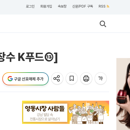
로그인
회원가입
속보창
신문/PDF 구독
RSS
[장수 K푸드⑬]
구글 선호매체 추가