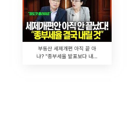
부동산 세제개편 아직 끝 아
냐? "종부세율 발표보다 내릴
것" 장기거주·양도세 전망 I 집
땅지성 I 김인만, 진미윤