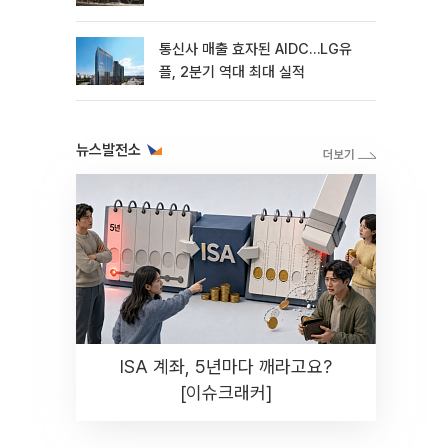
통신사 매출 효자된 AIDC…LG유
플, 2분기 역대 최대 실적
뉴스발전소
ISA 계좌, 5년마다 깨라고요?
[이슈크래커]