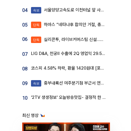
서울양양고속도로 이천터널 앞 사고 발생
04
속보
하마스 “네타냐후 합의안 거절, 총선 앞두고 시간 끌기”
05
단독
06
실리콘투, 라이브커머스팀 신설…K뷰티 ‘글로벌 판매망’ 확대[K뷰티 라방戰]
단독
LIG D&A, 천궁Ⅱ 수출에 2Q 영업익 29.5%↑…수주잔고 24.6조 [종합]
07
코스피 4.58% 하락, 환율 1420원대 [포토]
08
중부내륙선 여주분기점 부근서 연이은 추돌사고 발생
09
속보
'2TV 생생정보' 오늘방송맛집- 결정적 한 수, 3종 메밀면! 메밀 소바 맛집 '의○○○○'
10
최신 영상