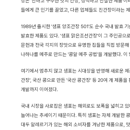
장은 '진하고 구수한 맛의 간장, 정직하고 진실한 제품'이
들에게 큰 인기를 끌었고, 다른 업체들도 진간장이라는 
1989년 출시한 '샘표 양조간장 501'도 순수 국내 발
발효한 제품도 있다. '샘표 맑은조선간장'이 그 주인공으로
문헌과 전국 각지의 장맛으로 유명한 집들을 직접 방문해 
나하나를 메주로 만드는 '콩알 메주 공법'을 개발했다. 
여기에서 멈추지 않고 샘표는 시대상을 반영해 새로운 제품
간장', 국산 콩으로 만든 '국산 콩간장' 등 20여 개 제품
개발까지 이어졌다.
국내 시장을 사로잡은 샘표는 해외로도 보폭을 넓히고 있
늘어나는 추세이기 때문이다. 특히 샘표는 자체 개발한 콩 
대두 알레르기가 있는 해외 소비자를 겨냥한 제품으로, 맛