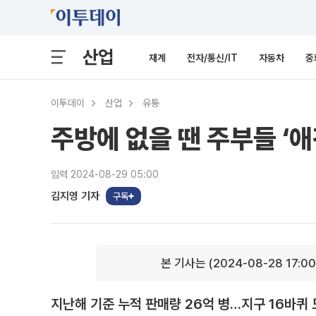
산업
재계
전자/통신/IT
자동차
중
이투데이
산업
유통
주방에 없을 땐 주부들 ‘애
입력 2024-08-29 05:00
김지영 기자
구독
본 기사는 (2024-08-28 17:0
지난해 기준 누적 판매량 26억 병…지구 16바퀴 