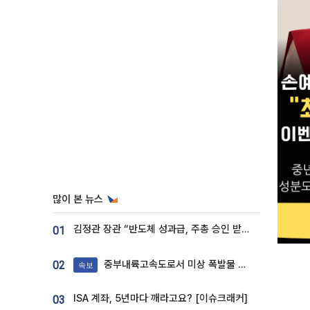
많이 본 뉴스
김정관 장관 “반도체 성과급, 주총 승인 받도록”…상법·자본시장법 개정 시사
01
중부내륙고속도로서 미상 폭발물 발견
02
속보
ISA 계좌, 5년마다 깨라고요? [이슈크래커]
03