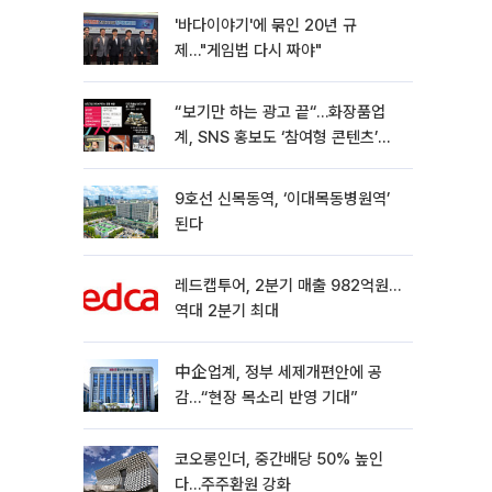
'바다이야기'에 묶인 20년 규
제…"게임법 다시 짜야"
“보기만 하는 광고 끝“…화장품업
계, SNS 홍보도 ‘참여형 콘텐츠’로
변모[K뷰티 라방戰]
9호선 신목동역, ‘이대목동병원역’
된다
레드캡투어, 2분기 매출 982억원…
역대 2분기 최대
中企업계, 정부 세제개편안에 공
감…“현장 목소리 반영 기대”
코오롱인더, 중간배당 50% 높인
다…주주환원 강화