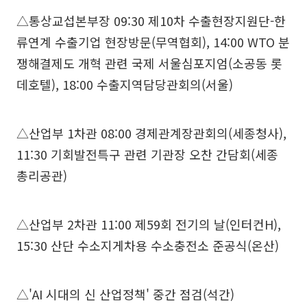
△통상교섭본부장 09:30 제10차 수출현장지원단-한
류연계 수출기업 현장방문(무역협회), 14:00 WTO 분
쟁해결제도 개혁 관련 국제 서울심포지엄(소공동 롯
데호텔), 18:00 수출지역담당관회의(서울)
△산업부 1차관 08:00 경제관계장관회의(세종청사),
11:30 기회발전특구 관련 기관장 오찬 간담회(세종
총리공관)
△산업부 2차관 11:00 제59회 전기의 날(인터컨H),
15:30 산단 수소지게차용 수소충전소 준공식(온산)
△'AI 시대의 신 산업정책' 중간 점검(석간)