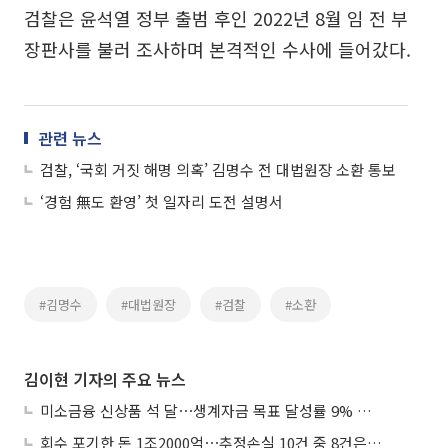
검찰은 윤석열 정부 출범 후인 2022년 8월 임 전 부
장판사를 불러 조사하며 본격적인 수사에 들어갔다.
관련 뉴스
검찰, ‘국회 거짓 해명 의혹’ 김명수 전 대법원장 소환 통보
‘경험 無도 환영’ 첫 일자리 도전 설명서
#김명수
#대법원장
#검찰
#소환
김이현 기자의 주요 뉴스
미소금융 신상품 석 달⋯생계자금 목표 달성률 9% 그쳐
회수 포기한 돈 1조2000억⋯추정손실 10건 중 8건은 기업대출