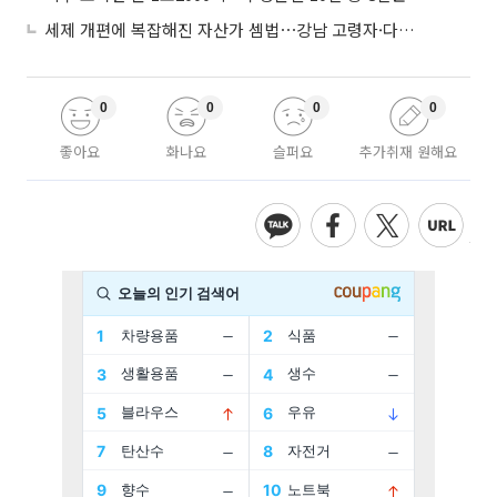
세제 개편에 복잡해진 자산가 셈법⋯강남 고령자·다주택자 ‘자산재편 고심’
0
0
0
0
좋아요
화나요
슬퍼요
추가취재 원해요