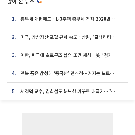
많이 본 뉴스
종부세 개편에도…1·3주택 종부세 격차 2028년부터 확대
1.
미국, 가상자산 포괄 규제 속도…상원, ‘클래리티법’ 9월 절차투표 추진
2.
이란, 미국에 호르무즈 합의 조건 제시…美 “경기 아직 안 끝나” [종합]
3.
맥북 품은 삼성에 ‘중국산’ 맹추격⋯커지는 노트북 OLED 시장
4.
서경덕 교수, 김희철도 분노한 거꾸로 태극기⋯"엉터리는 아냐, 아쉬울 뿐"
5.