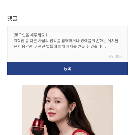
댓글
0 / 300