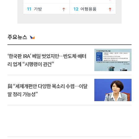
주요뉴스
‘한국판 IRA’ 베일 벗었지만…반도체·배터
리 업계 “시행령이 관건”
與 “세제개편안 다양한 목소리 수렴…이달
말 정리 가능성”