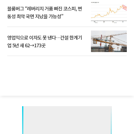
블룸버그 “레버리지 거품 빠진 코스피, 변
동성 최악 국면 지났을 가능성”
영업익으로 이자도 못 낸다…건설 한계기
업 5년 새 62→173곳