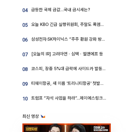
급등한 국제 금값…국내 금시세는?
04
오늘 KBO 긴급 실행위원회, 주말도 폭염취소 될까
05
삼성전자·SK하이닉스 “주주 환원 강화 방안 마련”
06
[오늘의 IR] 고려아연ㆍ심텍ㆍ엘앤에프 등
07
코스피, 장중 5%대 급락에 사이드카 발동…삼성·SK 동반 폭락
08
티웨이항공, 새 이름 '트리니티항공' 첫발…SSC 전략 본격화
09
트럼프 “자석 사업을 하라”…제이에스링크, 비중국 영구자석 공급망 구축 속도
10
최신 영상