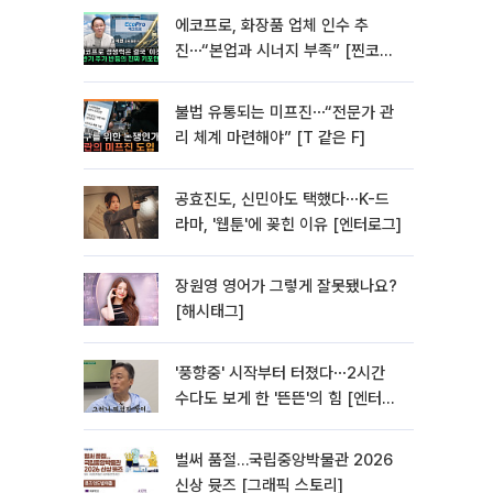
에코프로, 화장품 업체 인수 추
진⋯“본업과 시너지 부족” [찐코노
미]
불법 유통되는 미프진⋯“전문가 관
리 체계 마련해야” [T 같은 F]
공효진도, 신민아도 택했다⋯K-드
라마, '웹툰'에 꽂힌 이유 [엔터로그]
장원영 영어가 그렇게 잘못됐나요?
[해시태그]
'풍향중' 시작부터 터졌다⋯2시간
수다도 보게 한 '뜬뜬'의 힘 [엔터로
그]
벌써 품절…국립중앙박물관 2026
신상 뮷즈 [그래픽 스토리]