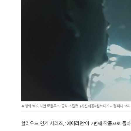
▲영화 '에이리언 로물루스' 공식 스틸컷. (사진제공=월트디즈니 컴퍼니 코리
할리우드 인기 시리즈,
'에이리언'
이 7번째 작품으로 돌