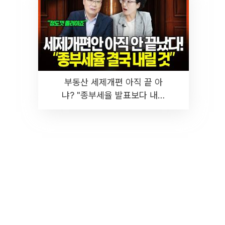
부동산 세제개편 아직 끝 아
냐? "종부세율 발표보다 내릴
것" 장기거주·양도세 전망 I 집
땅지성 I 김인만, 진미윤