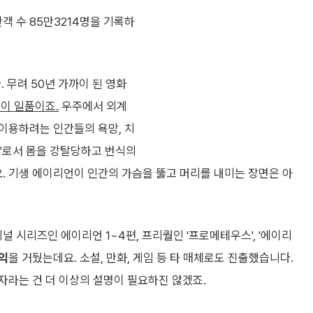
관객 수 85만3214명을 기록하
 무려 50년 가까이 된 영화
이 일품이죠.
우주에서 외계
이용하려는 인간들의 욕망, 치
주'로서 몸을 강탈당하고 번식의
 기생 에이리언이 인간의 가슴을 뚫고 머리를 내미는 장면은 아
 시리즈인 에이리언 1~4편, 프리퀄인 '프로메테우스', '에이리
수익
을 거뒀는데요. 소설, 만화, 게임 등 타 매체로도 진출했습니다.
주자라는 건 더 이상의 설명이 필요하진 않겠죠.