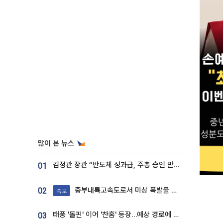
많이 본 뉴스
김정관 장관 “반도체 성과급, 주총 승인 받도록”…상법·자본시장법 개정 시사
01
중부내륙고속도로서 미상 폭발물 발견
02
속보
태풍 '돌핀' 이어 '찬홈' 등장…예상 경로에 한국 '한숨'
03