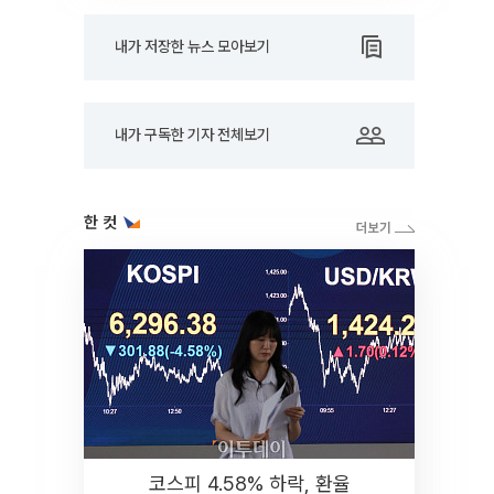
내가 저장한 뉴스 모아보기
내가 구독한 기자 전체보기
한 컷
코스피 4.58% 하락, 환율