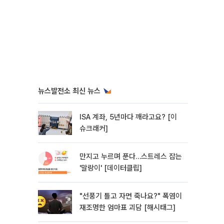
뉴스발전소 최신 뉴스
ISA 계좌, 5년마다 깨라고요? [이
슈크래커]
만지고 누르며 푼다…스트레스 잡는
'말랑이' [데이터클립]
"선풍기 틀고 자면 죽나요?" 폭염이
재조명한 엄마표 괴담 [해시태그]