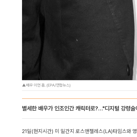
▲배우 이언 홈. (EPA/연합뉴스)
별세한 배우가 인조인간 캐릭터로?…"디지털 강령술
21일(현지시간) 미 일간지 로스앤젤레스(LA)타임스와 영