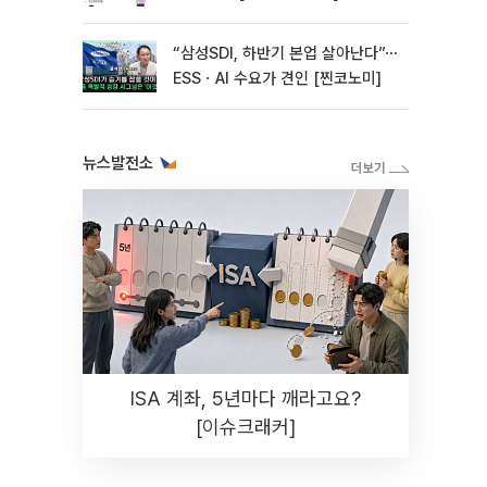
“삼성SDI, 하반기 본업 살아난다”⋯
ESSㆍAI 수요가 견인 [찐코노미]
뉴스발전소
ISA 계좌, 5년마다 깨라고요?
[이슈크래커]