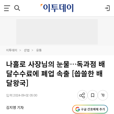
이투데이
산업
유통
나홀로 사장님의 눈물…독과점 배
달수수료에 폐업 속출 [씁쓸한 배
달왕국]
입력 2024-09-02 05:00
김지영 기자
구글 선호매체 추가