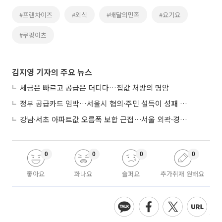
#프랜차이즈
#외식
#배달의민족
#요기요
#쿠팡이츠
김지영 기자의 주요 뉴스
세금은 빠르고 공급은 더디다…집값 처방의 명암
정부 공급카드 임박…서울시 협의·주민 설득이 성패 가른다
강남·서초 아파트값 오름폭 보합 근접⋯서울 외곽·경기 남부 중심 매수세
0
0
0
0
좋아요
화나요
슬퍼요
추가취재 원해요