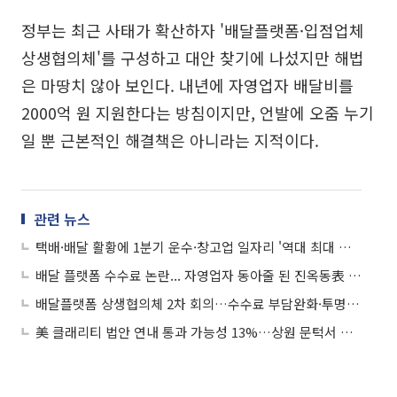
정부는 최근 사태가 확산하자 '배달플랫폼·입점업체
상생협의체'를 구성하고 대안 찾기에 나섰지만 해법
은 마땅치 않아 보인다. 내년에 자영업자 배달비를
2000억 원 지원한다는 방침이지만, 언발에 오줌 누기
일 뿐 근본적인 해결책은 아니라는 지적이다.
관련 뉴스
택배·배달 활황에 1분기 운수·창고업 일자리 '역대 최대 폭' 증가
배달 플랫폼 수수료 논란... 자영업자 동아줄 된 진옥동表 상생앱 '땡겨요'
배달플랫폼 상생협의체 2차 회의…수수료 부담완화·투명성 제고 등 제안
美 클래리티 법안 연내 통과 가능성 13%…상원 문턱서 제동