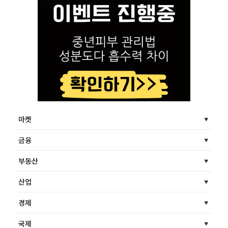
마켓
금융
부동산
산업
경제
국제