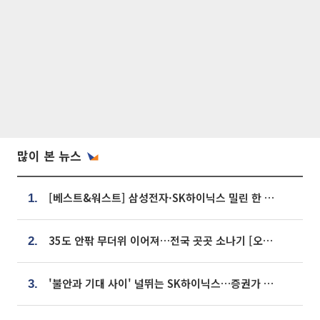
많이 본 뉴스
[베스트&워스트] 삼성전자·SK하이닉스 밀린 한 주…상상인증권은 85% 급등
1.
35도 안팎 무더위 이어져…전국 곳곳 소나기 [오늘 날씨]
2.
'불안과 기대 사이' 널뛰는 SK하이닉스…증권가 "HBM4·LTA 기반 펀터멘털 견고"
3.