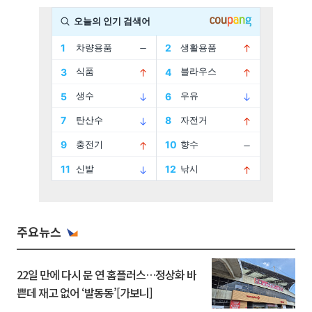
주요뉴스
22일 만에 다시 문 연 홈플러스…정상화 바
쁜데 재고 없어 ‘발동동’[가보니]