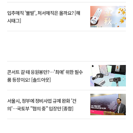
입추매직 '불발', 처서매직은 올까요? [해
시태그]
콘서트 갈 때 응원봉만?⋯'최애' 위한 필수
품 등장이오! [솔드아웃]
서울시, 정부에 정비사업 규제 완화 '건
의'⋯국토부 "협의 중" 입장만 [종합]