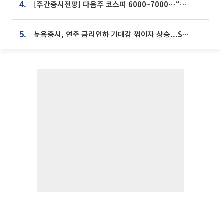
[주간증시전망] 다음주 코스피 6000~7000⋯“外人 수급은 정책이 변수”
4.
뉴욕증시, 연준 금리인하 기대감 꺾이자 상승...S&P500 사상 최고치 [종합]
5.