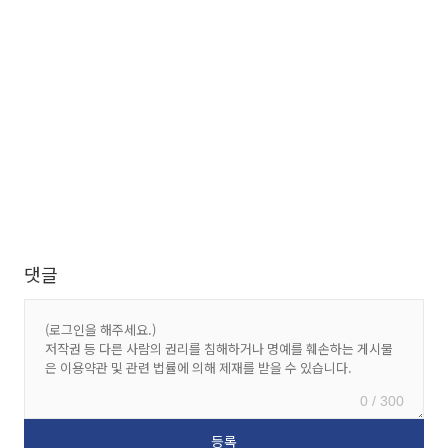
댓글
0 / 300