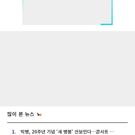
많이 본 뉴스
빅뱅, 20주년 기념 '새 뱅봉' 선보인다⋯콘서트 앞두고 팝업 개최
1.