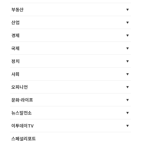
부동산
산업
경제
국제
정치
사회
오피니언
문화·라이프
뉴스발전소
이투데이TV
스페셜리포트