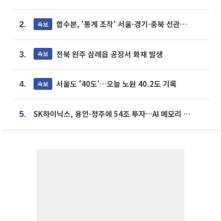
합수본, '통계 조작' 서울·경기·충북 선관위 등 추가 압수수색
속보
2.
전북 완주 삼례읍 공장서 화재 발생
속보
3.
서울도 '40도'…오늘 노원 40.2도 기록
속보
4.
SK하이닉스, 용인·청주에 54조 투자…AI 메모리 생산기지 키운다
5.