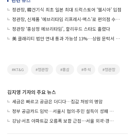
관련 뉴스
정관장, 韓건기식 최초 일본 최대 드럭스토어 ‘웰시아’ 입점
정관장, 신제품 ‘에브리타임 리프레시·맥스’로 편의점 수요 공략
정관장 ‘홍삼정 에브리타임’, 할리우드 스타도 홀렸다
美 클래리티 법안 연내 통과 가능성 13%…상원 문턱서 제동
#KT&G
#정관장
#홍삼
#추석
#정관장
김지영 기자의 주요 뉴스
세금은 빠르고 공급은 더디다…집값 처방의 명암
정부 공급카드 임박…서울시 협의·주민 설득이 성패 가른다
강남·서초 아파트값 오름폭 보합 근접⋯서울 외곽·경기 남부 중심 매수세