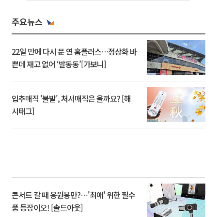
주요뉴스
22일 만에 다시 문 연 홈플러스…정상화 바
쁜데 재고 없어 ‘발동동’[가보니]
입추매직 '불발', 처서매직은 올까요? [해
시태그]
콘서트 갈 때 응원봉만?⋯'최애' 위한 필수
품 등장이오! [솔드아웃]