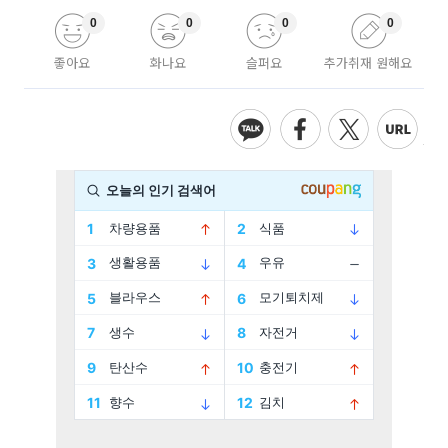
0
0
0
0
좋아요
화나요
슬퍼요
추가취재 원해요