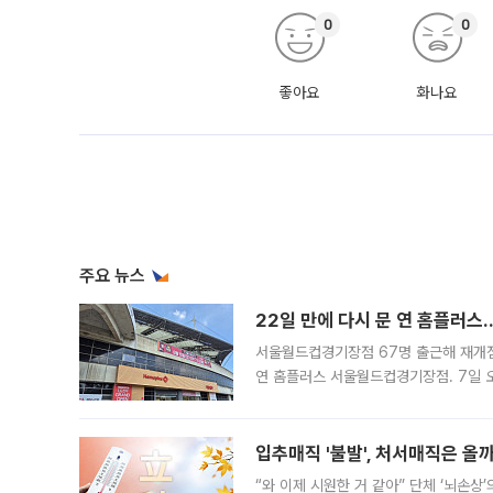
0
0
좋아요
화나요
주요 뉴스
22일 만에 다시 문 연 홈플러스
서울월드컵경기장점 67명 출근해 재개점 
연 홈플러스 서울월드컵경기장점. 7일 
우유, 과일 같은 신선식품이 차근차근 자
입추매직 '불발', 처서매직은 올
“와 이제 시원한 거 같아” 단체 ‘뇌손상