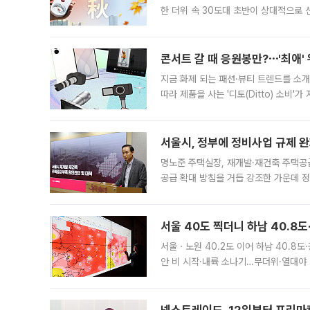
한 더위 속 30도대 초반이 상대적으로
지역에 있었습니다. 7월 말에는 서풍과
콘서트 갈 때 응원봉만?⋯'최애'
지금 화제 되는 패션·뷰티 트렌드를 소개
따라 제품을 사는 '디토(Ditto) 소비
어디일까요? 아이돌 콘서트 시작을 기다
서울시, 정부에 정비사업 규제 완화
명노준 주택실장, 재개발·재건축 주택공
공급 확대 방침을 거듭 강조한 가운데 정
면 반박하고 나섰다. 명노준 서울시 주택
서울 40도 찍더니 하남 40.8도
서울ㆍ노원 40.2도 이어 하남 40.8도
안 비 시작·내륙 소나기…무더위·열대야 
에서도 40도를 웃도는 기온이 관측됐다
의 극심한