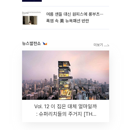
여름 샌들 대신 원피스에 롱부츠⋯
폭염 속 美 뉴욕패션 반란
뉴스발전소
Vol. 12 이 집은 대체 얼마일까
: 슈퍼리치들의 주거지 [THE
RARE]