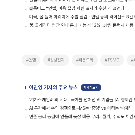
인텔이 AI시대 뒤처지게 된 이유...“7년 전 오픈AI 지분 취득
블룸버그 “인텔, 비용 절감 차원 일자리 수천 개 없앤다”
미국, 올 들어 화웨이에 수출 퀄컴ㆍ인텔 등의 라이선스 8건
美 클래리티 법안 연내 통과 가능성 13%…상원 문턱서 제동
#인텔
#삼성전자
#파운드리
#TSMC
#
이진영 기자의 주요 뉴스
자세히보기
‘기가스케일러’의 시대…국가를 넘어선 AI 기업들 [AI 경제권 
AI 투자에서 수익 경쟁으로⋯MS는 ‘증명’ vs 메타는 ‘숙제’
연준 금리 동결에 인플레 늦장 대응 우려…월가, 주식도 채권도