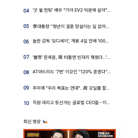
'굿 윌 헌팅' 배우 "기아 EV2 덕분에 살아"…교통사고 후 안전성 극찬
04
05
李대통령 “청년이 결혼 망설이는 일 없어야...제도상 불이익 조사”
놀란 감독 '오디세이', 개봉 4일 만에 100만 돌파⋯'왕사남' 보다 빠르다
06
07
'불명' 문세윤, 故 터틀맨 빈자리 채웠다…'거북이' 눈물의 최종 우승
AT마드리드 ‘7번’ 이강인 “120% 쏟겠다”⋯시메오네 감독 “필요한 선수”
08
09
추미애 "우리 목표는 연대"…故 강일출 할머니 흉상 제막
직원 데리고 등산가는 글로벌 CEO들⋯이유 있었네
10
최신 영상