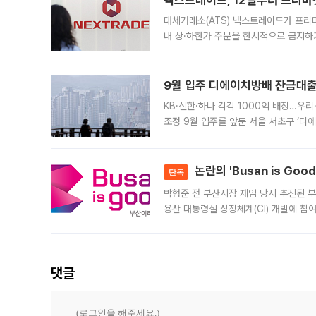
넥스트레이드, 12일부터 프리마
대체거래소(ATS) 넥스트레이드가 프리
내 상·하한가 주문을 한시적으로 금지하
가 체결 사례와 관련해 설명자료를 내고
9월 입주 디에이치방배 잔금대출
KB·신한·하나 각각 1000억 배정…우
조정 9월 입주를 앞둔 서울 서초구 ‘디
은행과 NH농협은행도 대출 취급을 검토
민은행
논란의 'Busan is Go
단독
박형준 전 부산시장 재임 당시 추진된 부산
용산 대통령실 상징체계(CI) 개발에 참
도시브랜드 사업이 공개 이후 시민 공감
댓글