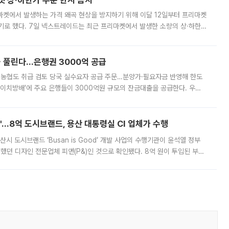
켓 상·하한가 주문 한시 금지
마켓에서 발생하는 가격 왜곡 현상을 방지하기 위해 이달 12일부터 프리마켓
기로 했다. 7일 넥스트레이드는 최근 프리마켓에서 발생한 소량의 상·하한
, 주문 오류로 인한 가격 급등락을 최소화하기 위한 비상 대응방안을 발표
 풀린다…은행권 3000억 공급
리·농협도 취급 검토 당국 실수요자 공급 주문…분양가·필요자금 반영해 한도
에이치방배’에 주요 은행들이 3000억원 규모의 잔금대출을 공급한다. 우리
하고 있어 향후 공급 규모가 늘어날 전망이다. 7일 금융권에 따르면 KB국
od'…8억 도시브랜드, 용산 대통령실 CI 업체가 수행
시 도시브랜드 ‘Busan is Good’ 개발 사업의 수행기관이 윤석열 정부
여했던 디자인 전문업체 피앤(P&)인 것으로 확인됐다. 8억 원이 투입된 부산
 부족과 디자인 정체성 논란에 휩싸였던 만큼, 사업 선정 과정과 결과물에