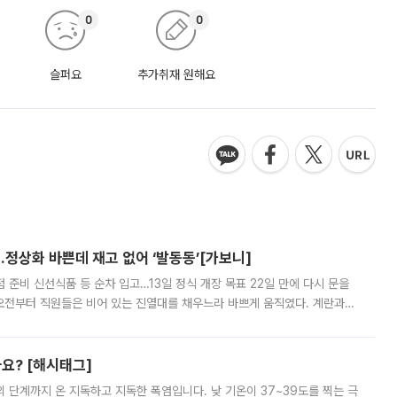
0
0
슬퍼요
추가취재 원해요
…정상화 바쁜데 재고 없어 ‘발동동’[가보니]
준비 신선식품 등 순차 입고…13일 정식 개장 목표 22일 만에 다시 문을
오전부터 직원들은 비어 있는 진열대를 채우느라 바쁘게 움직였다. 계란과
리를 잡기 시작했지만, 매장 곳곳엔 여전히 텅 빈 매대가 먼저 눈에 들어왔
까요? [해시태그]
’의 단계까지 온 지독하고 지독한 폭염입니다. 낮 기온이 37~39도를 찍는 극