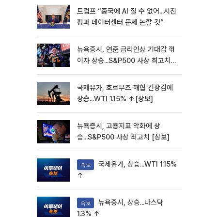
트럼프 “중국에 AI 질 수 없어...시진
핑과 데이터센터 문제 논할 것”
뉴욕증시, 연준 금리인상 기대감 꺾
이자 상승...S&P500 사상 최고치
[종합]
국제유가, 호르무즈 해협 긴장감에
상승...WTI 1.15% ↑[상보]
뉴욕증시, 고용지표 악화에 상
승...S&P500 사상 최고치 [상보]
국제유가, 상승...WTI 1.15%
속보
↑
뉴욕증시, 상승...나스닥
속보
1.3% ↑