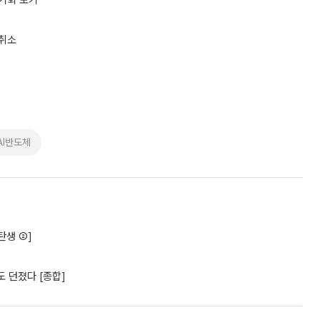
 기회 포기”
 취소
AI반도체
탄생 ②]
 던졌다 [종합]