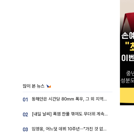
많이 본 뉴스
동해안은 시간당 80㎜ 폭우, 그 외 지역은 폭염…‘극과 극 날씨’
01
[내일 날씨] 폭염 한풀 꺾여도 무더위 계속⋯동해안 이틀 연속 비
02
임영웅, 어느덧 데뷔 10주년⋯"가진 것 없던 시절, 내 앞엔 20명의 팬뿐"
03