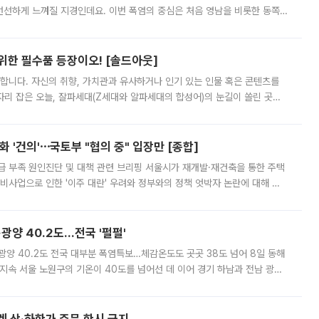
 선선하게 느껴질 지경인데요. 이번 폭염의 중심은 처음 영남을 비롯한 동쪽
 북서풍이 산맥을 넘어 영남 쪽으로 내려오면서 뜨겁고 건조해졌는데요.
 위한 필수품 등장이오! [솔드아웃]
합니다. 자신의 취향, 가치관과 유사하거나 인기 있는 인물 혹은 콘텐츠를
'가 자리 잡은 오늘, 잘파세대(Z세대와 알파세대의 합성어)의 눈길이 쏠린 곳은
리는 공연장. 응원봉만큼이나 눈에 띄는 게 있습니다. 공연이 시작되기
 '건의'⋯국토부 "협의 중" 입장만 [종합]
급 부족 원인진단 및 대책 관련 브리핑 서울시가 재개발·재건축을 통한 주택
비사업으로 인한 '이주 대란' 우려와 정부와의 정책 엇박자 논란에 대해 정
실장은 2031년까지 31만 가구 착공 목표에 차질이 없다는 입장이나,
·광양 40.2도…전국 '펄펄'
·광양 40.2도 전국 대부분 폭염특보…체감온도도 곳곳 38도 넘어 8일 동해
지속 서울 노원구의 기온이 40도를 넘어선 데 이어 경기 하남과 전남 광양
. 전국 대부분 지역에 폭염특보가 내려진 가운데 곳곳에서 39~40도 안팎