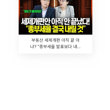
부동산 세제개편 아직 끝 아
냐? "종부세율 발표보다 내릴
것" 장기거주·양도세 전망 I 집
땅지성 I 김인만, 진미윤