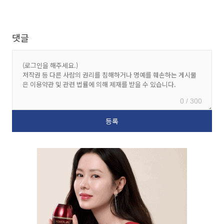
댓글
0 / 300