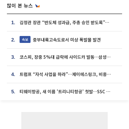
많이 본 뉴스
김정관 장관 “반도체 성과급, 주총 승인 받도록”…상법·자본시장법 개정 시사
1.
중부내륙고속도로서 미상 폭발물 발견
속보
2.
코스피, 장중 5%대 급락에 사이드카 발동…삼성·SK 동반 폭락
3.
트럼프 “자석 사업을 하라”…제이에스링크, 비중국 영구자석 공급망 구축 속도
4.
티웨이항공, 새 이름 '트리니티항공' 첫발…SSC 전략 본격화
5.