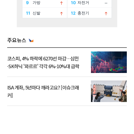
주요뉴스
코스피, 4% 하락에 6270선 마감…삼전
·SK하닉 '와르르' 각각 6%·10%대 급락
ISA 계좌, 5년마다 깨라고요? [이슈크래
커]