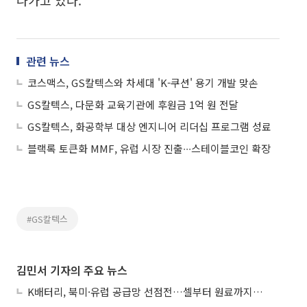
관련 뉴스
코스맥스, GS칼텍스와 차세대 'K-쿠션' 용기 개발 맞손
GS칼텍스, 다문화 교육기관에 후원금 1억 원 전달
GS칼텍스, 화공학부 대상 엔지니어 리더십 프로그램 성료
블랙록 토큰화 MMF, 유럽 시장 진출∙∙∙스테이블코인 확장
#GS칼텍스
김민서 기자의 주요 뉴스
K배터리, 북미·유럽 공급망 선점전…셀부터 원료까지 현지화