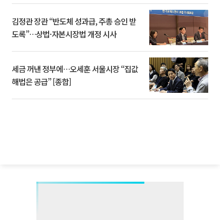
김정관 장관 “반도체 성과급, 주총 승인 받
도록”…상법·자본시장법 개정 시사
세금 꺼낸 정부에…오세훈 서울시장 “집값
해법은 공급” [종합]