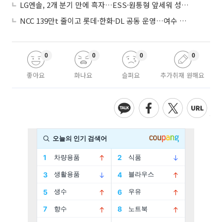
LG엔솔, 2개 분기 만에 흑자…ESS·원통형 앞세워 성장 가속
NCC 139만t 줄이고 롯데·한화·DL 공동 운영…여수 1호 본궤도
0
0
0
0
좋아요
화나요
슬퍼요
추가취재 원해요