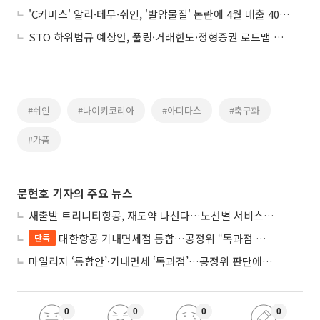
'C커머스' 알리·테무·쉬인, '발암물질' 논란에 4월 매출 40%↓
STO 하위법규 예상안, 풀링·거래한도·정형증권 로드맵 제시
#쉬인
#나이키코리아
#아디다스
#축구화
#가품
문현호 기자의 주요 뉴스
새출발 트리니티항공, 재도약 나선다…노선별 서비스 차별화
대한항공 기내면세점 통합…공정위 “독과점 여부 따진다”
단독
마일리지 ‘통합안’·기내면세 ‘독과점’…공정위 판단에 쏠린 눈
0
0
0
0