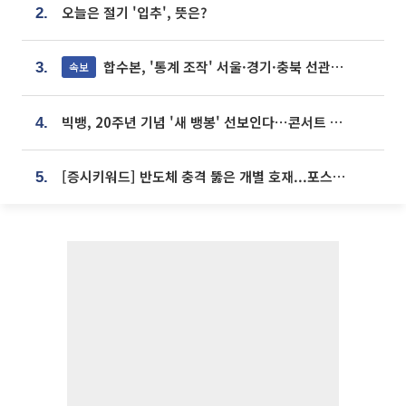
오늘은 절기 '입추', 뜻은?
2.
합수본, '통계 조작' 서울·경기·충북 선관위 등 추가 압수수색
속보
3.
빅뱅, 20주년 기념 '새 뱅봉' 선보인다⋯콘서트 앞두고 팝업 개최
4.
[증시키워드] 반도체 충격 뚫은 개별 호재...포스코퓨처엠·에코프로·한화솔루션 '눈길'
5.