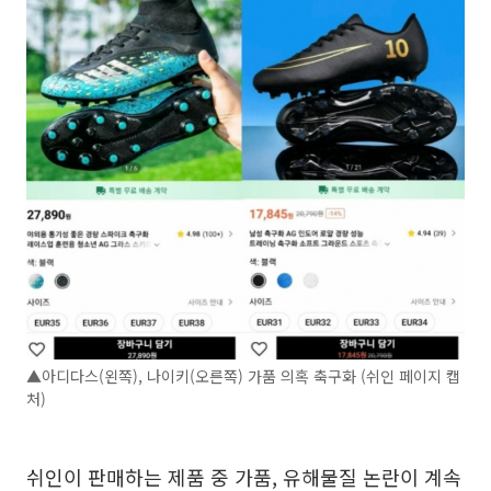
▲아디다스(왼쪽), 나이키(오른쪽) 가품 의혹 축구화 (쉬인 페이지 캡
처)
쉬인이 판매하는 제품 중 가품, 유해물질 논란이 계속