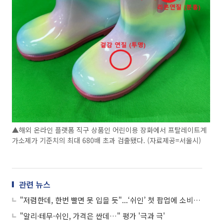
▲해외 온라인 플랫폼 직구 상품인 어린이용 장화에서 프탈레이트계
가소제가 기준치의 최대 680배 초과 검출됐다. (자료제공=서울시)
관련 뉴스
"저렴한데, 한번 빨면 못 입을 듯"...‘쉬인’ 첫 팝업에 소비자 실망
"알리·테무·쉬인, 가격은 싼데…" 평가 '극과 극'