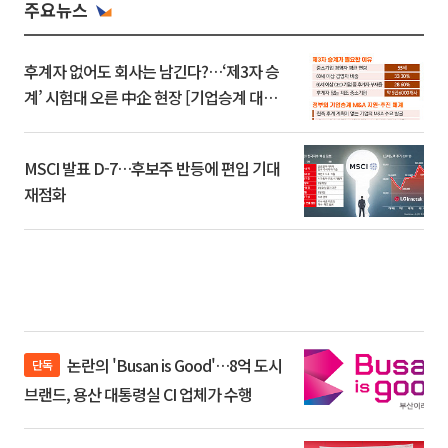
주요뉴스
후계자 없어도 회사는 남긴다?…‘제3자 승
계’ 시험대 오른 中企 현장 [기업승계 대전
환]
MSCI 발표 D-7…후보주 반등에 편입 기대
재점화
논란의 'Busan is Good'…8억 도시
단독
브랜드, 용산 대통령실 CI 업체가 수행