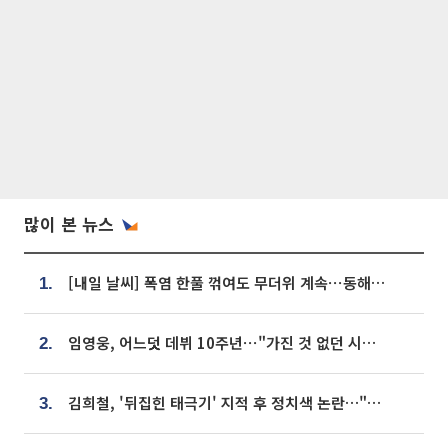
많이 본 뉴스
[내일 날씨] 폭염 한풀 꺾여도 무더위 계속⋯동해안 이틀 연속 비
1.
임영웅, 어느덧 데뷔 10주년⋯"가진 것 없던 시절, 내 앞엔 20명의 팬뿐"
2.
김희철, '뒤집힌 태극기' 지적 후 정치색 논란…"좌우 떠나 우리나라 국기"
3.