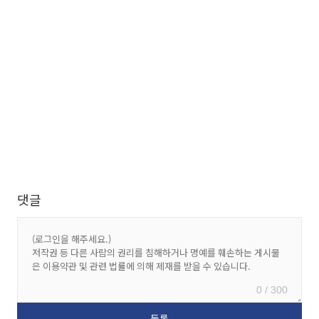
댓글
0 / 300