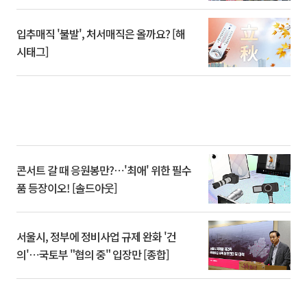
입추매직 '불발', 처서매직은 올까요? [해
시태그]
콘서트 갈 때 응원봉만?⋯'최애' 위한 필수
품 등장이오! [솔드아웃]
서울시, 정부에 정비사업 규제 완화 '건
의'⋯국토부 "협의 중" 입장만 [종합]