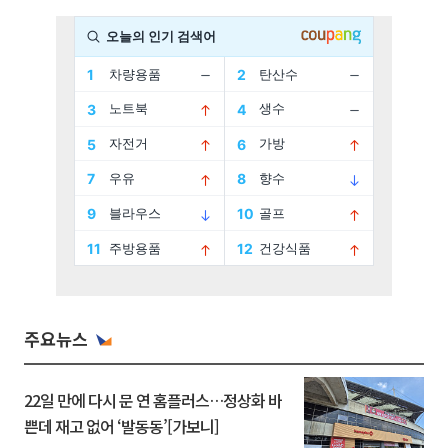
주요뉴스
22일 만에 다시 문 연 홈플러스…정상화 바
쁜데 재고 없어 ‘발동동’[가보니]