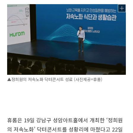
▲정희원의 저속노화 닥터콘서트 성료 (사진제공=휴롬)
휴롬은 19일 강남구 성암아트홀에서 개최한 ‘정희원
의 저속노화’ 닥터콘서트를 성황리에 마쳤다고 22일