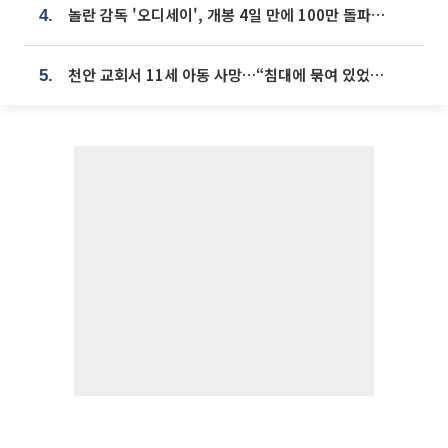
놀란 감독 '오디세이', 개봉 4일 만에 100만 돌파⋯'왕사남' 보다 빠르다
4.
천안 교회서 11세 아동 사망…“침대에 묶여 있었다” 진술 확보
5.