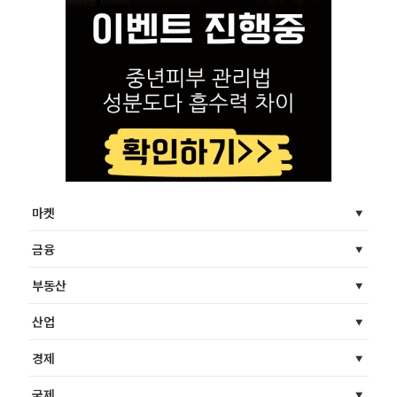
마켓
금융
부동산
산업
경제
국제