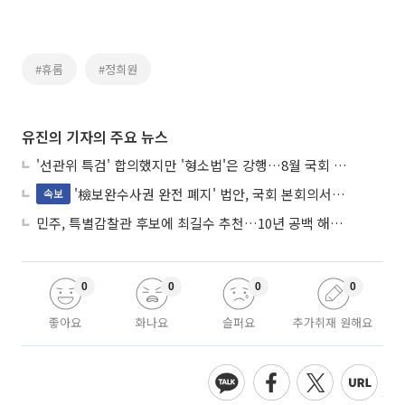
#휴롬
#정희원
유진의 기자의 주요 뉴스
'선관위 특검' 합의했지만 '형소법'은 강행…8월 국회 '입법 2차전' 예고
'檢보완수사권 완전 폐지' 법안, 국회 본회의서 민주당 주도 통과
속보
민주, 특별감찰관 후보에 최길수 추천…10년 공백 해소 속도
0
0
0
0
좋아요
화나요
슬퍼요
추가취재 원해요