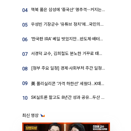
맥북 품은 삼성에 ‘중국산’ 맹추격⋯커지는 노트북 OLED 시장
04
우성빈 기장군수 ‘유튜브 정치’에…국민의힘 군의원들 집단 반발
05
‘한국판 IRA’ 베일 벗었지만…반도체·배터리 업계 “시행령이 관건”
06
서경덕 교수, 김희철도 분노한 거꾸로 태극기⋯"엉터리는 아냐, 아쉬울 뿐"
07
[정부 주요 일정] 경제·사회부처 주간 일정 (8월 10일 ~ 8월 14일)
08
09
美 폴리실리콘 ‘가격 하한선’ 세웠다…K태양광 수혜 기대
SK실트론 팔고도 8년간 성과 공유…두산 인수대금 2.3조가 끝 아냐
10
최신 영상