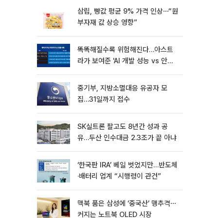
삼립, 빵값 평균 9% 가격 인상⋯“원
부자재 값 상승 영향”
똑똑해질수록 위험해진다…아스트
라가 보여준 'AI 개발 성능 vs 안전
딜레마'
중기부, 지방소멸대응 유공자 모
집…31일까지 접수
SK실트론 팔고도 8년간 성과 공
유…두산 인수대금 2.3조가 끝 아냐
‘한국판 IRA’ 베일 벗었지만…반도체
·배터리 업계 “시행령이 관건”
맥북 품은 삼성에 ‘중국산’ 맹추격⋯
커지는 노트북 OLED 시장