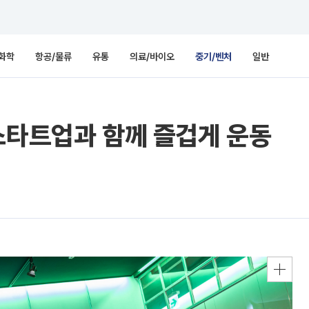
화학
항공/물류
유통
의료/바이오
중기/벤처
일반
스타트업과 함께 즐겁게 운동