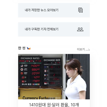
내가 저장한 뉴스 모아보기
내가 구독한 기자 전체보기
한 컷
1410원대 원·달러 환율, 10개