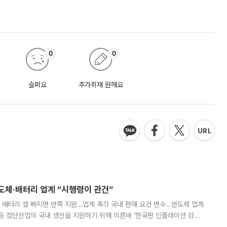
0
0
슬퍼요
추가취재 원해요
반도체·배터리 업계 “시행령이 관건”
 배터리 셀 빠지면 반쪽 지원…업계 촉각 국내 판매 요건 변수…반도체 업계
등 첨단산업의 국내 생산을 지원하기 위해 이른바 ‘한국판 인플레이션 감축
를 신설했지만, 업계에서는 세부 지원 대상에 따라 정책 효과가 크게 달라