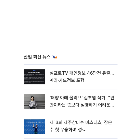
산업 최신 뉴스
삼프로TV 개인정보 46만건 유출…
계좌·카드정보 포함
‘태양 아래 올리브’ 김초엽 작가...“인
간이라는 종보다 설명하기 어려운
한 사람을 쓰고 싶었다”[문화人터
뷰]
제13회 제주삼다수 마스터스, 장은
수 첫 우승하며 성료