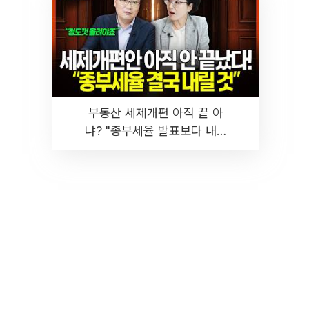
부동산 세제개편 아직 끝 아
냐? "종부세율 발표보다 내릴
것" 장기거주·양도세 전망 I 집
땅지성 I 김인만, 진미윤