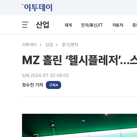
산업
재계
전자/통신/IT
자동차
중
이투데이
산업
중기/벤처
MZ 홀린 ‘헬시플레저’…
입력 2024-07-20 06:00
정수천 기자
구독