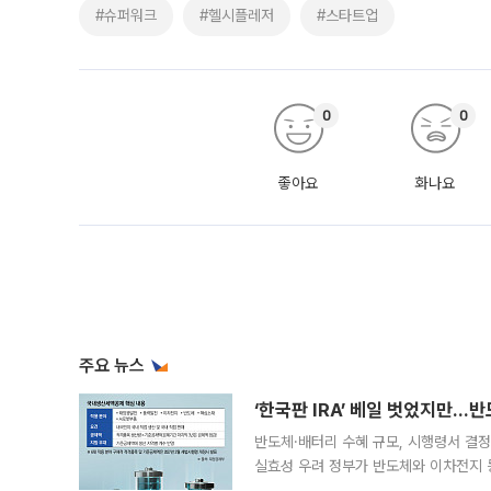
#슈퍼워크
#헬시플레저
#스타트업
0
0
좋아요
화나요
주요 뉴스
‘한국판 IRA’ 베일 벗었지만…
반도체·배터리 수혜 규모, 시행령서 결정
실효성 우려 정부가 반도체와 이차전지 
법(IRA)’으로 불리는 국내생산세액공제