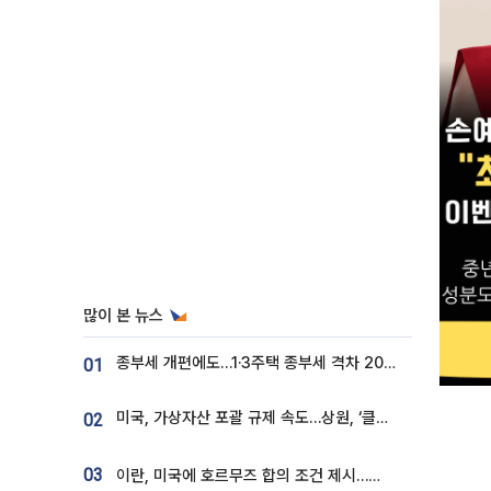
많이 본 뉴스
종부세 개편에도…1·3주택 종부세 격차 2028년부터 확대
01
미국, 가상자산 포괄 규제 속도…상원, ‘클래리티법’ 9월 절차투표 추진
02
03
이란, 미국에 호르무즈 합의 조건 제시…美 “경기 아직 안 끝나” [종합]