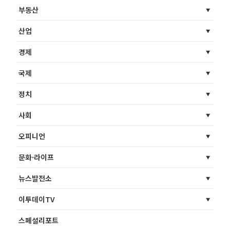
부동산
산업
경제
국제
정치
사회
오피니언
문화·라이프
뉴스발전소
이투데이TV
스페셜리포트