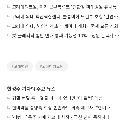
고려대의료원, 폐기 근무복으로 ‘친환경 미래병원 유니폼’ 제작
고려대 의대 백신혁신센터, 콜롬비아 보건부 초청 ‘감염병 대응 역량’ 교육
고려대 의대, 해외석학 초청 세미나 개최…국제 교류 강화
美 클래리티 법안 연내 통과 가능성 13%…상원 문턱서 제동
#고대병원
#고려대의료원
한성주 기자의 주요 뉴스
귀밑·턱밑 혹…얼굴 마비가 있다면 ‘이 질병’ 의심
한미약품 송영숙 회장 법인카드 의혹 제보자, “한미 잘 되기 바라는 마음”
‘레켐비’ 독주 치매 치료제 시장…국산 신약 등장하나