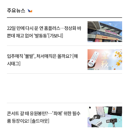
주요뉴스
22일 만에 다시 문 연 홈플러스…정상화 바
쁜데 재고 없어 ‘발동동’[가보니]
입추매직 '불발', 처서매직은 올까요? [해
시태그]
콘서트 갈 때 응원봉만?⋯'최애' 위한 필수
품 등장이오! [솔드아웃]