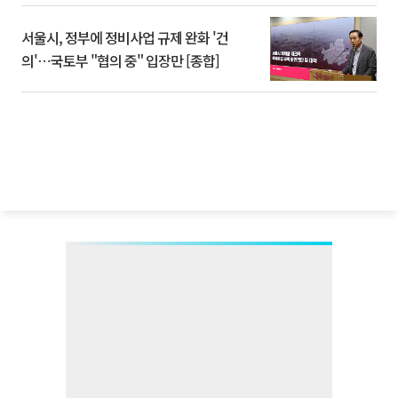
서울시, 정부에 정비사업 규제 완화 '건
의'⋯국토부 "협의 중" 입장만 [종합]