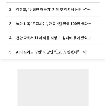
김희철, '뒤집힌 태극기' 지적 후 정치색 논란…"좌우 떠나 우리나라 국기"
2.
놀란 감독 '오디세이', 개봉 4일 만에 100만 돌파⋯'왕사남' 보다 빠르다
3.
천안 교회서 11세 아동 사망…“침대에 묶여 있었다” 진술 확보
4.
AT마드리드 ‘7번’ 이강인 “120% 쏟겠다”⋯시메오네 감독 “필요한 선수”
5.