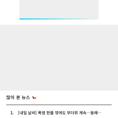
많이 본 뉴스
[내일 날씨] 폭염 한풀 꺾여도 무더위 계속⋯동해안 이틀 연속 비
1.