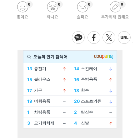
0
0
0
0
좋아요
화나요
슬퍼요
추가취재 원해요