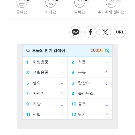
0
0
0
0
좋아요
화나요
슬퍼요
추가취재 원해요