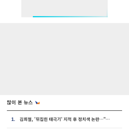
많이 본 뉴스
김희철, '뒤집힌 태극기' 지적 후 정치색 논란…"좌우 떠나 우리나라 국기"
1.