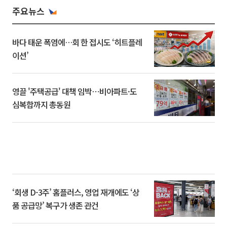
주요뉴스
바다 태운 폭염에…회 한 접시도 ‘히트플레
이션’
영끌 '주택공급' 대책 임박⋯비아파트·도
심복합까지 총동원
‘회생 D-3주’ 홈플러스, 영업 재개에도 ‘상
품 공급망’ 복구가 생존 관건