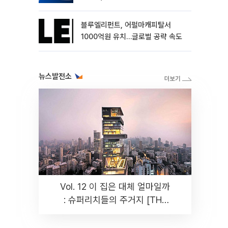
블루엘리펀트, 어펄마캐피탈서
1000억원 유치…글로벌 공략 속도
뉴스발전소
Vol. 12 이 집은 대체 얼마일까
: 슈퍼리치들의 주거지 [THE
RARE]