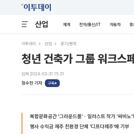
산업
재계
전자/통신/IT
자동차
중
이투데이
산업
중기/벤처
청년 건축가 그룹 워크스페
입력 2024-03-31 15:31
정수천 기자
구독
복합문화공간 '그라운드폴'ㆍ일러스트 작가 '싸비노'
행사 수익금 제주 친환경 단체 '디프다제주'에 기부