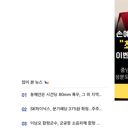
많이 본 뉴스
동해안은 시간당 80㎜ 폭우, 그 외 지역은 폭염…‘극과 극 날씨’
01
SK하이닉스, 분기배당 375원 확정…주주환원책 9월로 앞당겨 발표
02
이남오 함평군수, 군공항 소음피해 함평 보상 요구
03