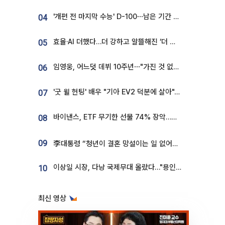
'개편 전 마지막 수능' D-100⋯남은 기간 성적 올릴 전략은
04
효율·AI 더했다…더 강하고 알뜰해진 ‘더 뉴 그랜저 하이브리드’ [ET의 모빌리티]
05
임영웅, 어느덧 데뷔 10주년⋯"가진 것 없던 시절, 내 앞엔 20명의 팬뿐"
06
'굿 윌 헌팅' 배우 "기아 EV2 덕분에 살아"…교통사고 후 안전성 극찬
07
바이낸스, ETF 무기한 선물 74% 장악…한국 레버리지 ETF 거래 급증 [e가상자산]
08
09
李대통령 “청년이 결혼 망설이는 일 없어야...제도상 불이익 조사”
이상일 시장, 다낭 국제무대 올랐다…"용인, 세계 최대 반도체 도시 된다"
10
최신 영상