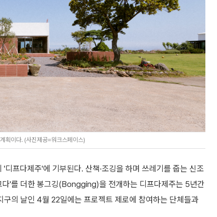
릴 계획이다. (사진제공=워크스페이스)
'디프다제주'에 기부된다. 산책·조깅을 하며 쓰레기를 줍는 신조
'봉그다'를 더한 봉그깅(Bongging)을 전개하는 디프다제주는 5년간
 지구의 날인 4월 22일에는 프로젝트 제로에 참여하는 단체들과