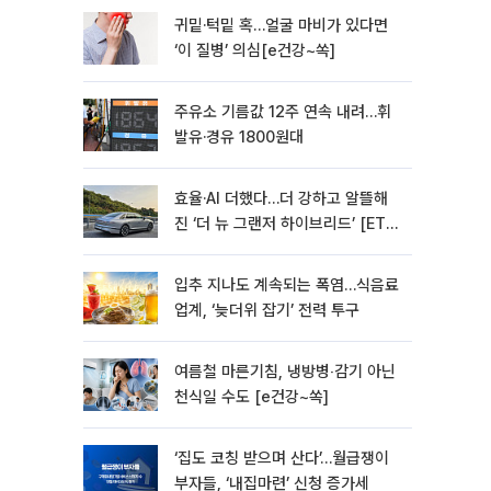
귀밑·턱밑 혹…얼굴 마비가 있다면
‘이 질병’ 의심[e건강~쏙]
주유소 기름값 12주 연속 내려…휘
발유·경유 1800원대
효율·AI 더했다…더 강하고 알뜰해
진 ‘더 뉴 그랜저 하이브리드’ [ET의
모빌리티]
입추 지나도 계속되는 폭염…식음료
업계, ‘늦더위 잡기’ 전력 투구
여름철 마른기침, 냉방병‧감기 아닌
천식일 수도 [e건강~쏙]
‘집도 코칭 받으며 산다’…월급쟁이
부자들, ‘내집마련’ 신청 증가세