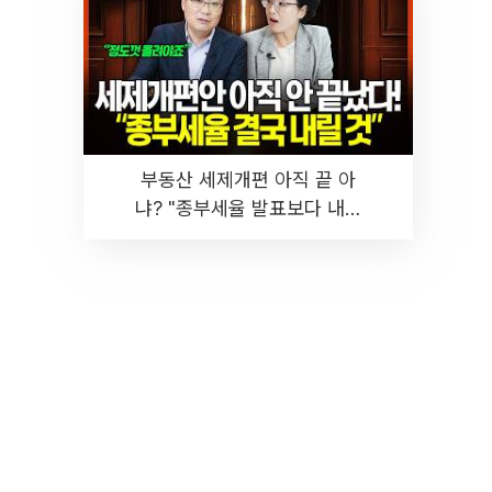
부동산 세제개편 아직 끝 아
냐? "종부세율 발표보다 내릴
것" 장기거주·양도세 전망 I 집
땅지성 I 김인만, 진미윤