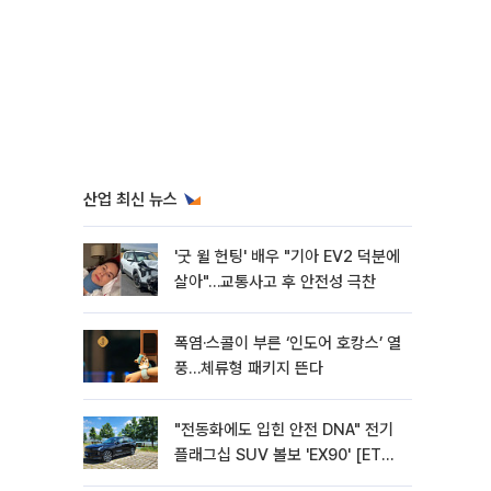
산업 최신 뉴스
'굿 윌 헌팅' 배우 "기아 EV2 덕분에
살아"…교통사고 후 안전성 극찬
폭염·스콜이 부른 ‘인도어 호캉스’ 열
풍…체류형 패키지 뜬다
"전동화에도 입힌 안전 DNA" 전기
플래그십 SUV 볼보 'EX90' [ET의
모빌리티]