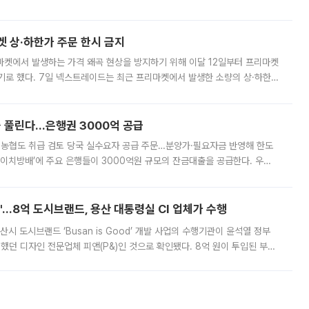
. 전국 대부분 지역에 폭염특보가 내려진 가운데 곳곳에서 39~40도 안팎
켓 상·하한가 주문 한시 금지
마켓에서 발생하는 가격 왜곡 현상을 방지하기 위해 이달 12일부터 프리마켓
기로 했다. 7일 넥스트레이드는 최근 프리마켓에서 발생한 소량의 상·하한
, 주문 오류로 인한 가격 급등락을 최소화하기 위한 비상 대응방안을 발표
 풀린다…은행권 3000억 공급
리·농협도 취급 검토 당국 실수요자 공급 주문…분양가·필요자금 반영해 한도
에이치방배’에 주요 은행들이 3000억원 규모의 잔금대출을 공급한다. 우리
하고 있어 향후 공급 규모가 늘어날 전망이다. 7일 금융권에 따르면 KB국
od'…8억 도시브랜드, 용산 대통령실 CI 업체가 수행
시 도시브랜드 ‘Busan is Good’ 개발 사업의 수행기관이 윤석열 정부
여했던 디자인 전문업체 피앤(P&)인 것으로 확인됐다. 8억 원이 투입된 부산
 부족과 디자인 정체성 논란에 휩싸였던 만큼, 사업 선정 과정과 결과물에