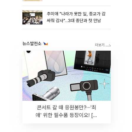
추미애 "나라가 못한 일, 종교가 감
싸줘 감사"…3대 종단과 첫 만남
뉴스발전소
콘서트 갈 때 응원봉만?⋯'최
애' 위한 필수품 등장이오! [솔
드아웃]