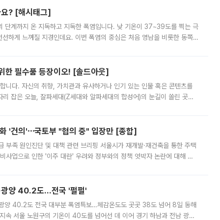
까요? [해시태그]
’의 단계까지 온 지독하고 지독한 폭염입니다. 낮 기온이 37~39도를 찍는 극
 선선하게 느껴질 지경인데요. 이번 폭염의 중심은 처음 영남을 비롯한 동쪽
 북서풍이 산맥을 넘어 영남 쪽으로 내려오면서 뜨겁고 건조해졌는데요.
 위한 필수품 등장이오! [솔드아웃]
합니다. 자신의 취향, 가치관과 유사하거나 인기 있는 인물 혹은 콘텐츠를
'가 자리 잡은 오늘, 잘파세대(Z세대와 알파세대의 합성어)의 눈길이 쏠린 곳은
리는 공연장. 응원봉만큼이나 눈에 띄는 게 있습니다. 공연이 시작되기
 '건의'⋯국토부 "협의 중" 입장만 [종합]
급 부족 원인진단 및 대책 관련 브리핑 서울시가 재개발·재건축을 통한 주택
비사업으로 인한 '이주 대란' 우려와 정부와의 정책 엇박자 논란에 대해 정
실장은 2031년까지 31만 가구 착공 목표에 차질이 없다는 입장이나,
·광양 40.2도…전국 '펄펄'
·광양 40.2도 전국 대부분 폭염특보…체감온도도 곳곳 38도 넘어 8일 동해
지속 서울 노원구의 기온이 40도를 넘어선 데 이어 경기 하남과 전남 광양