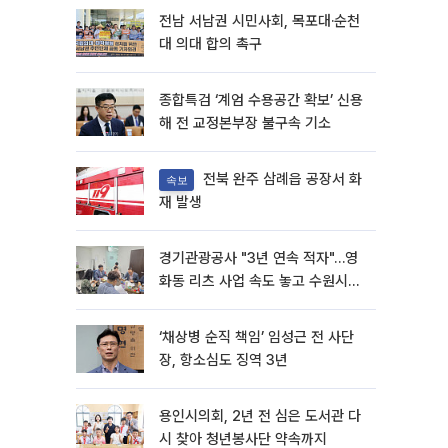
전남 서남권 시민사회, 목포대·순천
대 의대 합의 촉구
종합특검 ‘계엄 수용공간 확보’ 신용
해 전 교정본부장 불구속 기소
전북 완주 삼례읍 공장서 화
속보
재 발생
경기관광공사 "3년 연속 적자"…영
화동 리츠 사업 속도 놓고 수원시와
이견
‘채상병 순직 책임’ 임성근 전 사단
장, 항소심도 징역 3년
용인시의회, 2년 전 심은 도서관 다
시 찾아 청년봉사단 약속까지