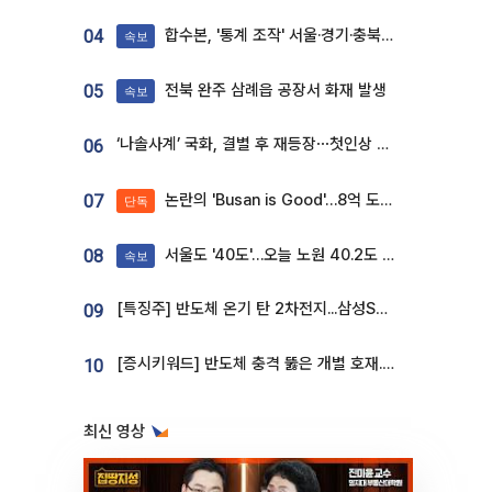
합수본, '통계 조작' 서울·경기·충북 선관위 등 추가 압수수색
04
속보
전북 완주 삼례읍 공장서 화재 발생
05
속보
‘나솔사계’ 국화, 결별 후 재등장⋯첫인상 투표 휩쓸고 ‘인기녀’ 등극
06
논란의 'Busan is Good'…8억 도시브랜드, 용산 대통령실 CI 업체가 수행
07
단독
서울도 '40도'…오늘 노원 40.2도 기록
08
속보
[특징주] 반도체 온기 탄 2차전지...삼성SDI, 장 초반 7% 넘게 껑충
09
[증시키워드] 반도체 충격 뚫은 개별 호재...포스코퓨처엠·에코프로·한화솔루션 '눈길'
10
최신 영상