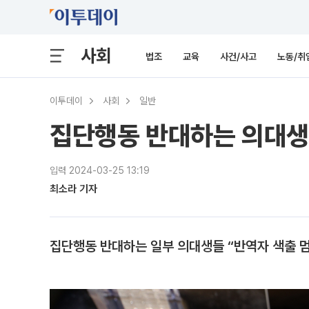
사회
법조
교육
사건/사고
노동/취
이투데이
사회
일반
집단행동 반대하는 의대생
입력 2024-03-25 13:19
최소라 기자
집단행동 반대하는 일부 의대생들 “반역자 색출 