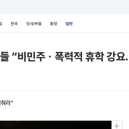
업
전국
인사/부음
동정
일반
들 “비민주ㆍ폭력적 휴학 강요
멈춰라”