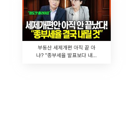
부동산 세제개편 아직 끝 아
냐? "종부세율 발표보다 내릴
것" 장기거주·양도세 전망 I 집
땅지성 I 김인만, 진미윤