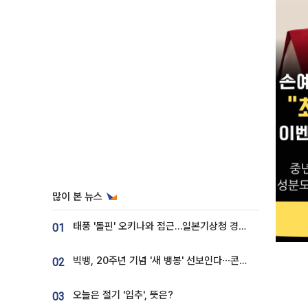
많이 본 뉴스
태풍 '돌핀' 오키나와 접근…일본기상청 경로 업데이트
01
빅뱅, 20주년 기념 '새 뱅봉' 선보인다⋯콘서트 앞두고 팝업 개최
02
오늘은 절기 '입추', 뜻은?
03