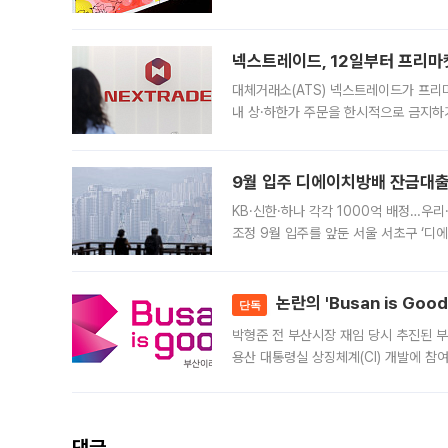
에서도 40도를 웃도는 기온이 관측됐다
의 극심한
넥스트레이드, 12일부터 프리마
대체거래소(ATS) 넥스트레이드가 프리
내 상·하한가 주문을 한시적으로 금지하
가 체결 사례와 관련해 설명자료를 내고
9월 입주 디에이치방배 잔금대출
KB·신한·하나 각각 1000억 배정…우
조정 9월 입주를 앞둔 서울 서초구 ‘디
은행과 NH농협은행도 대출 취급을 검토
민은행
논란의 'Busan is Go
단독
박형준 전 부산시장 재임 당시 추진된 부산
용산 대통령실 상징체계(CI) 개발에 참
도시브랜드 사업이 공개 이후 시민 공감