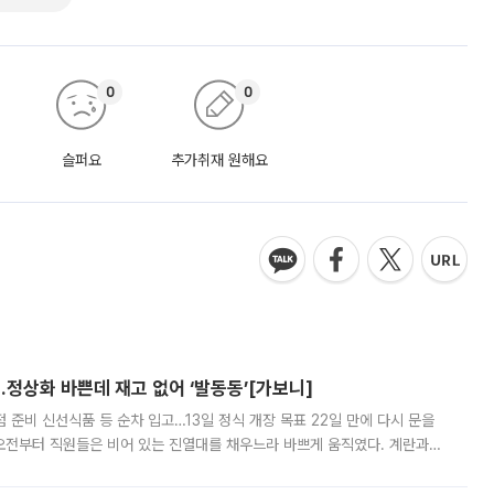
0
0
슬퍼요
추가취재 원해요
…정상화 바쁜데 재고 없어 ‘발동동’[가보니]
준비 신선식품 등 순차 입고…13일 정식 개장 목표 22일 만에 다시 문을
오전부터 직원들은 비어 있는 진열대를 채우느라 바쁘게 움직였다. 계란과
리를 잡기 시작했지만, 매장 곳곳엔 여전히 텅 빈 매대가 먼저 눈에 들어왔