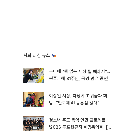
사회 최신 뉴스
추미애 "핵 없는 세상 될 때까지"…
원폭피해 81주년, 국경 넘은 증언
이상일 시장, 다낭시 고위급과 회
담…"반도체·AI 공통점 많다"
청소년 주도 음악·인권 프로젝트
'2026 투포원뮤직 희망음악회' [포
토]