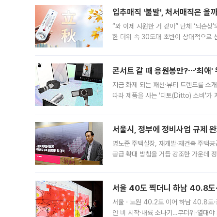
입추매직 '불발', 처서매직은 올
“와 이제 시원한 거 같아” 단체 ‘뇌손상
한 더위 속 30도대 초반이 상대적으로
지역에 있었습니다. 7월 말에는 서풍과
콘서트 갈 때 응원봉만?⋯'최애'
지금 화제 되는 패션·뷰티 트렌드를 소개
따라 제품을 사는 '디토(Ditto) 소비
어디일까요? 아이돌 콘서트 시작을 기다
서울시, 정부에 정비사업 규제 완화
명노준 주택실장, 재개발·재건축 주택공
공급 확대 방침을 거듭 강조한 가운데 정
면 반박하고 나섰다. 명노준 서울시 주택
서울 40도 찍더니 하남 40.8도
서울ㆍ노원 40.2도 이어 하남 40.8도
안 비 시작·내륙 소나기…무더위·열대야 