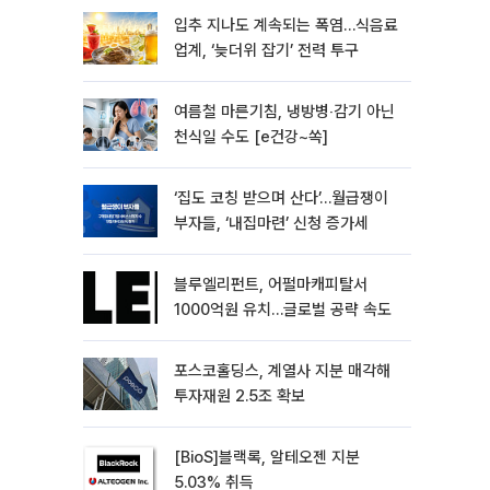
입추 지나도 계속되는 폭염…식음료
업계, ‘늦더위 잡기’ 전력 투구
여름철 마른기침, 냉방병‧감기 아닌
천식일 수도 [e건강~쏙]
‘집도 코칭 받으며 산다’…월급쟁이
부자들, ‘내집마련’ 신청 증가세
블루엘리펀트, 어펄마캐피탈서
1000억원 유치…글로벌 공략 속도
포스코홀딩스, 계열사 지분 매각해
투자재원 2.5조 확보
[BioS]블랙록, 알테오젠 지분
5.03% 취득