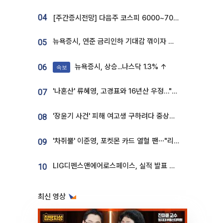
04
[주간증시전망] 다음주 코스피 6000~7000⋯“外人 수급은 정책이 변수”
뉴욕증시, 연준 금리인하 기대감 꺾이자 상승...S&P500 사상 최고치 [종합]
05
뉴욕증시, 상승...나스닥 1.3% ↑
06
속보
'나혼산' 류혜영, 고경표와 16년산 우정…"자취방서 부모님과 마주쳐"
07
'장윤기 사건' 피해 여고생 구하려다 중상…고교생 의상자 지정
08
'차쥐뿔' 이준영, 포켓몬 카드 열혈 팬⋯"리셀러 처단할 것"
09
LIG디펜스앤에어로스페이스, 실적 발표 후 급락→반등⋯증권가 “28년까지 튼튼”
10
최신 영상