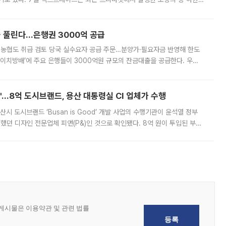
, 주문 오류로 인한 가격 급등락을 최소화하기 위한 비상 대응방안을 발표
 풀린다…은행권 3000억 공급
리·농협도 취급 검토 당국 실수요자 공급 주문…분양가·필요자금 반영해 한도
에이치방배’에 주요 은행들이 3000억원 규모의 잔금대출을 공급한다. 우리
하고 있어 향후 공급 규모가 늘어날 전망이다. 7일 금융권에 따르면 KB국
od'…8억 도시브랜드, 용산 대통령실 CI 업체가 수행
시 도시브랜드 ‘Busan is Good’ 개발 사업의 수행기관이 윤석열 정부
여했던 디자인 전문업체 피앤(P&)인 것으로 확인됐다. 8억 원이 투입된 부산
 부족과 디자인 정체성 논란에 휩싸였던 만큼, 사업 선정 과정과 결과물에