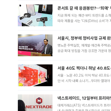
콘서트 갈 때 응원봉만?⋯'최애'
지금 화제 되는 패션·뷰티 트렌드를 소개
따라 제품을 사는 '디토(Ditto) 소비
어디일까요? 아이돌 콘서트 시작을 기다
서울시, 정부에 정비사업 규제 완화
명노준 주택실장, 재개발·재건축 주택공
공급 확대 방침을 거듭 강조한 가운데 정
면 반박하고 나섰다. 명노준 서울시 주택
서울 40도 찍더니 하남 40.8도
서울ㆍ노원 40.2도 이어 하남 40.8도
안 비 시작·내륙 소나기…무더위·열대야 
에서도 40도를 웃도는 기온이 관측됐다
의 극심한
넥스트레이드, 12일부터 프리마
대체거래소(ATS) 넥스트레이드가 프리
내 상·하한가 주문을 한시적으로 금지하