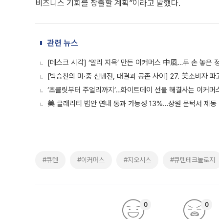
비즈니스 기회를 창출할 계획”이라고 말했다.
관련 뉴스
[데스크 시각] ‘알리 지옥’ 만든 이커머스 中風…두 손 놓은 
[박승찬의 미·중 신냉전, 대결과 공존 사이] 27. 美소비자 파
‘초콜릿부터 주얼리까지’…화이트데이 선물 해결사는 이커머
美 클래리티 법안 연내 통과 가능성 13%…상원 문턱서 제동
#큐텐
#이커머스
#지오시스
#큐텐테크놀로지
0
0