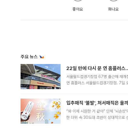
좋아요
화나요
주요 뉴스
22일 만에 다시 문 연 홈플러스
서울월드컵경기장점 67명 출근해 재개점 
연 홈플러스 서울월드컵경기장점. 7일 
우유, 과일 같은 신선식품이 차근차근 자
입추매직 '불발', 처서매직은 올
“와 이제 시원한 거 같아” 단체 ‘뇌손상
한 더위 속 30도대 초반이 상대적으로
지역에 있었습니다. 7월 말에는 서풍과