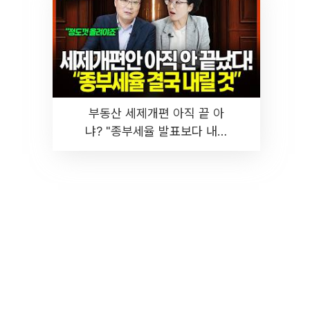
부동산 세제개편 아직 끝 아
냐? "종부세율 발표보다 내릴
것" 장기거주·양도세 전망 I 집
땅지성 I 김인만, 진미윤