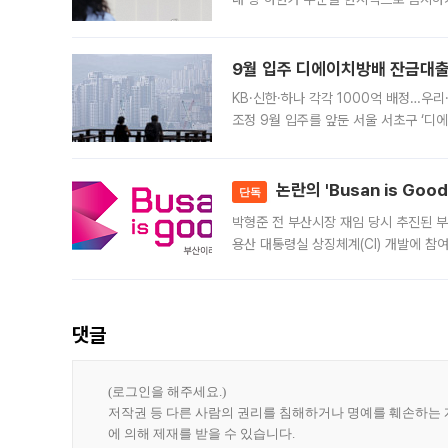
가 체결 사례와 관련해 설명자료를 내고
9월 입주 디에이치방배 잔금대출
KB·신한·하나 각각 1000억 배정…우
조정 9월 입주를 앞둔 서울 서초구 ‘디
은행과 NH농협은행도 대출 취급을 검토
민은행
논란의 'Busan is Go
단독
박형준 전 부산시장 재임 당시 추진된 부산
용산 대통령실 상징체계(CI) 개발에 참
도시브랜드 사업이 공개 이후 시민 공감
댓글