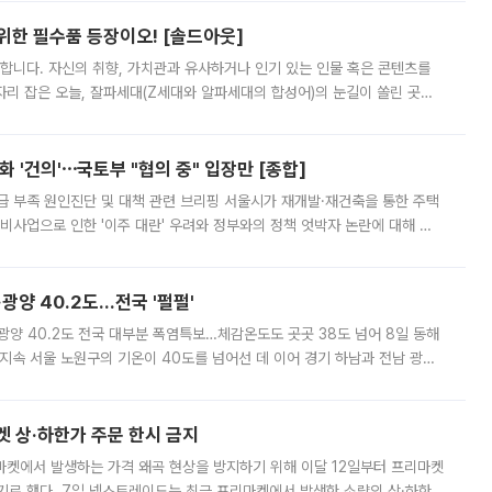
 위한 필수품 등장이오! [솔드아웃]
합니다. 자신의 취향, 가치관과 유사하거나 인기 있는 인물 혹은 콘텐츠를
'가 자리 잡은 오늘, 잘파세대(Z세대와 알파세대의 합성어)의 눈길이 쏠린 곳은
리는 공연장. 응원봉만큼이나 눈에 띄는 게 있습니다. 공연이 시작되기
 '건의'⋯국토부 "협의 중" 입장만 [종합]
급 부족 원인진단 및 대책 관련 브리핑 서울시가 재개발·재건축을 통한 주택
비사업으로 인한 '이주 대란' 우려와 정부와의 정책 엇박자 논란에 대해 정
실장은 2031년까지 31만 가구 착공 목표에 차질이 없다는 입장이나,
·광양 40.2도…전국 '펄펄'
·광양 40.2도 전국 대부분 폭염특보…체감온도도 곳곳 38도 넘어 8일 동해
지속 서울 노원구의 기온이 40도를 넘어선 데 이어 경기 하남과 전남 광양
. 전국 대부분 지역에 폭염특보가 내려진 가운데 곳곳에서 39~40도 안팎
켓 상·하한가 주문 한시 금지
마켓에서 발생하는 가격 왜곡 현상을 방지하기 위해 이달 12일부터 프리마켓
기로 했다. 7일 넥스트레이드는 최근 프리마켓에서 발생한 소량의 상·하한