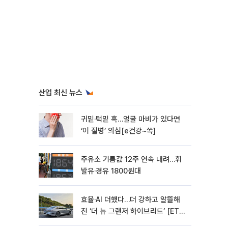
산업 최신 뉴스
귀밑·턱밑 혹…얼굴 마비가 있다면
‘이 질병’ 의심[e건강~쏙]
주유소 기름값 12주 연속 내려…휘
발유·경유 1800원대
효율·AI 더했다…더 강하고 알뜰해
진 ‘더 뉴 그랜저 하이브리드’ [ET의
모빌리티]