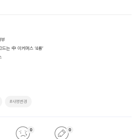
정부
고드는 中 이커머스 ‘4룡’
스
#사명변경
0
0