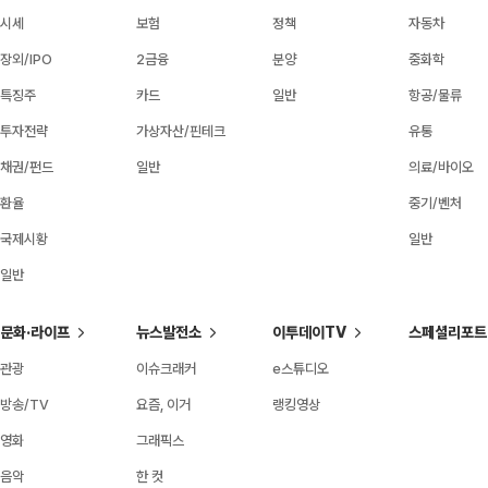
시세
보험
정책
자동차
장외/IPO
2금융
분양
중화학
특징주
카드
일반
항공/물류
투자전략
가상자산/핀테크
유통
채권/펀드
일반
의료/바이오
환율
중기/벤처
국제시황
일반
일반
문화·라이프
뉴스발전소
이투데이TV
스페셜리포트
관광
이슈크래커
e스튜디오
방송/TV
요즘, 이거
랭킹영상
영화
그래픽스
음악
한 컷