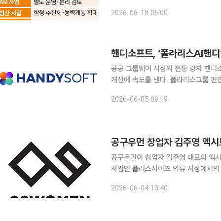
화 구상 한화오션 등 기능 이관 내부 검토⋯'디펜스
2026-06-10 05:00
의 ‘원팀 승부수’가 이번에는 한화엔
핸디소프트, ‘폴라리스AI핸디
공공 그룹웨어 시장의 전통 강자 핸디
개선에 속도를 낸다. 폴라리스그룹 편
(AX)과 민간 서비스형 소프트웨어(SaaS) 시
2026-06-05 09:19
결의를 통해 7월 15일 임시주주총회
공구우먼 창업자 김주영 엑시
공구우먼이 창업자 김주영 대표의 엑시
사업인 플러스사이즈 의류 시장에서의 
있다. 4일 금융감독원에 따르면 공구우먼은 이날 임시주주총회에서 사명을 '나인앤컴퍼니'로 변경
2026-06-04 13:40
하고 인공지능(AI) 기반 패션·커머스