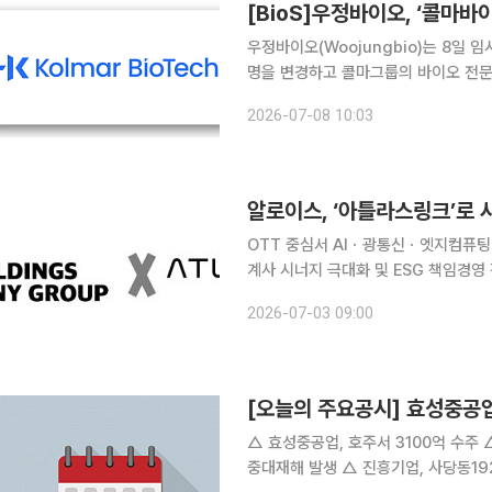
[BioS]우정바이오, ‘콜마바
우정바이오(Woojungbio)는 8일 임
명을 변경하고 콜마그룹의 바이오 전문기업으로
은 지난 3월 콜마홀딩스 편입 이후 추
2026-07-08 10:03
성장 기반을 확대하기 위한 전략적 결
알로이스, ‘아틀라스링크’로
OTT 중심서 AIㆍ광통신ㆍ엣지컴퓨팅
계사 시너지 극대화 및 ESG 책임경영 강화할 것” 코스닥 상장사 알로이스
크(ATLAS LINK Inc.)’로 사
2026-07-03 09:00
다. 아틀라스링크는 이번 그룹 편입을 
[오늘의 주요공시] 효성중공업
△ 효성중공업, 호주서 3100억 수주 △ SK, 자회사 SK에코플랜트 평택~오송 2복선화 건설현장서
중대재해 발생 △ 진흥기업, 사당동192-1번지일대 신남성연립 618억 규모 공사 수주 △ 디아이,