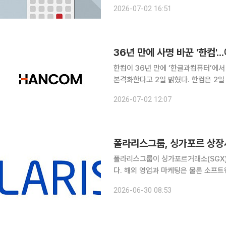
169억 규모 반도체 검사장비 공급계약 △ 자이에스앤디, 마포 노고산동 재개발 수주 △ 삼성
2026-07-02 16:51
36년 만에 사명 바꾼 '한컴'
한컴이 36년 만에 ‘한글과컴퓨터’에서
본격화한다고 2일 밝혔다. 한컴은 2일 주주총회를 열고 상호를 ‘한컴(HANCOM)’으로 바꾸는 정
관 변경 의안을 의결했다. 1989년 
2026-07-02 12:07
어 데이터를, 컴퓨터를 넘어 AI 에이전
폴라리스그룹이 싱가포르거래소(SGX)
다. 해외 영업과 마케팅은 물론 소프트
는 전략이다. 폴라리스그룹은 싱가포르거래소(SGX) 상장사 스팩맨엔터테인먼트그룹(SEG)이 임시
2026-06-30 08:53
주주총회를 통해 사명을 '폴라리스 E&M(P