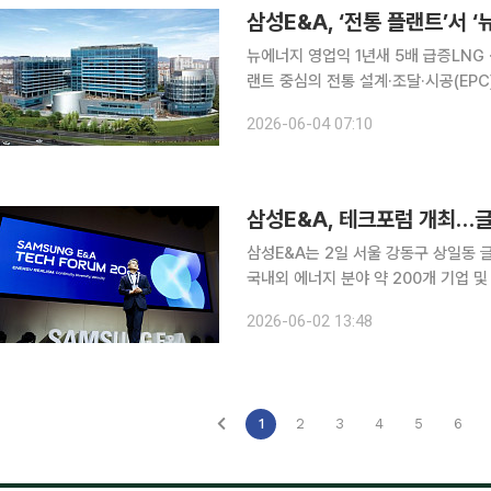
삼성E&A, ‘전통 플랜트’서 
뉴에너지 영업익 1년새 5배 급증LNGㆍ청정에너지 등서
랜트 중심의 전통 설계·조달·시공(EP
다. 매출과 수주의 중심은 여전히 화
2026-06-04 07:10
삼성E&A, 테크포럼 개최…글
삼성E&A는 2일 서울 강동구 상일동 
국내외 에너지 분야 약 200개 기업 
2024년 처음 열린 삼성E&A 테크포
2026-06-02 13:48
류의 장으로 운영돼 왔다. 세 번째로 
1
2
3
4
5
6