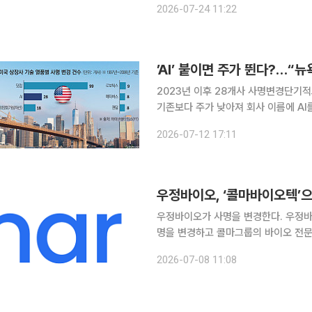
2026-07-24 11:22
‘아래아한글’로 대한민국 IT 역사를 
’AI’ 붙이면 주가 뛴다?…“
2023년 이후 28개사 사명변경단기
기존보다 주가 낮아져 회사 이름에 A
서 나타났지만 효과는 오래가지 못했다
2026-07-12 17:11
일부 기업은 사명 변경 이전보다 기업가
우정바이오, ‘콜마바이오텍’으
우정바이오가 사명을 변경한다. 우정바
명을 변경하고 콜마그룹의 바이오 전문기업으로 도약한
월 콜마홀딩스 편입 이후 추진하는 브
2026-07-08 11:08
을 확