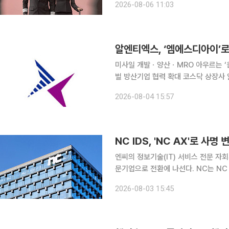
2026-08-06 11:03
정체성과 향후 서비스혁신 방향을 대내
알엔티엑스, ‘엠에스디아이’로
미사일 개발ㆍ양산ㆍMRO 아우르는 ‘
벌 방산기업 협력 확대 코스닥 상장사 알엔티엑스가 사명을 ‘엠에스디아이(MSDI)’로 변경하고 미사
일 전문 종합 방산기업으로의 전환을 공식 선언했다. 엠에스디아이는 3
2026-08-04 15:57
해 사명 변경 안건을 의결했다고 4일 
NC IDS, 'NC AX'로 
엔씨의 정보기술(IT) 서비스 전문 자회사 NC IDS가 사명을 'NC AX'로 변경하고 AI 전환(AX) 전
문기업으로 전환에 나선다. NC는 NC IDS가 'NC AX'로 사명을 변경했다고 3일 밝혔다. 2024년
10월 설립 이후 지향해 온 AX 중심 
2026-08-03 15:45
기 위한 조치다. NC AX는 AI