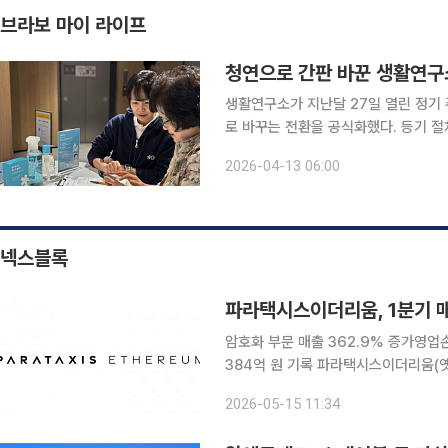
브라보 마이 라이프
청연으로 간판 바꾼 생활연구소
생활연구소가 지난달 27일 열린 정기
로 바꾸는 전환을 공식화했다. 등기 절차가 마
정에 대해 “고객이 일상 속에서 필요로
2026-04-13 06:00
해 제공하겠다는 방향을 보다 분명히 
넥스블록
파라택시스이더리움, 1분기 매
암호화 부문 매출 362.9% 증가영
384억 원 기록 파라택시스이더리움(옛 신시웨이)이 올해 1분기 매출 26억9858만 원을 기록했다
고 15일 밝혔다. 이는 전년 동기 대비 35.9% 증가한 수치다
2026-05-15 11:34
웨어 부문이 견인했다. 소프트웨어 부