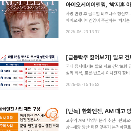
아이오케이이엔엠, ‘박지훈 아
사명 변경 후 글로벌 비즈니스 청신호…공연 기획ㆍ
아이오케이이엔엠이 주관하는 '박지훈 
가시적이 성과를 달성했다. 아이오케이이엔엠은 이번 투어가 서울 공연의 흥행에 이어 아시아 전역
2026-06-23 13:37
에서 뜨거운 호평을 받으며 글로벌 성
국내 증시에서는 탈모 치료 건강보험 급
심리 회복, 로봇·반도체·이차전지 장
는 3개, 코스닥 시장에서는 10개 종목이 상한가를 기록했다. 
2026-06-15 16:53
고수익 AM 사업부 분리 추진⋯한화오
상⋯해양 방산 퍼즐 맞추기 본격화글로벌