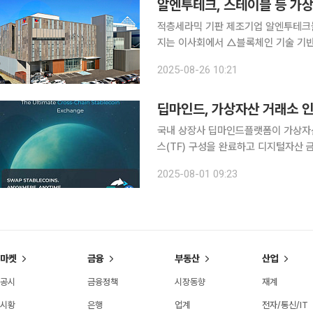
알엔투테크, 스테이블 등 가상
적층세라믹 기판 제조기업 알엔투테크놀로지가
지는 이사회에서 △블록체인 기술 기반
△컴퓨터 프로그래밍 서비스업 등을 신
2025-08-26 10:21
밝혔다. 이와 함께 블록체인 전문
딥마인드, 가상자산 거래소 인
국내 상장사 딥마인드플랫폼이 가상자산
스(TF) 구성을 완료하고 디지털자산 금융업 진출을 본격화
한 SPC인 ‘블록썸인수목적홀딩스’를 
2025-08-01 09:23
밝혔다. SPC 구조는 법적·재무적 절
마켓
금융
부동산
산업
공시
금융정책
시장동향
재계
시황
은행
업계
전자/통신/IT