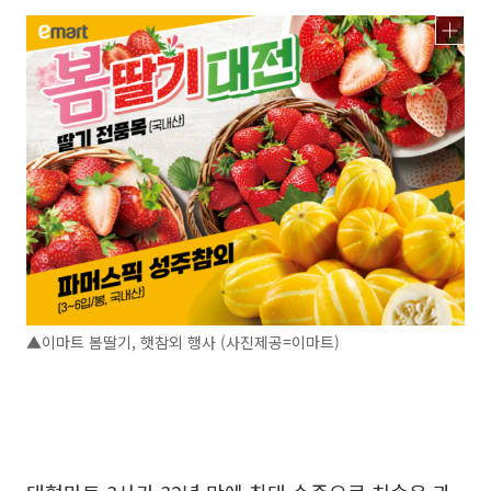
▲이마트 봄딸기, 햇참외 행사 (사진제공=이마트)