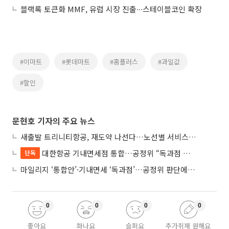
블랙록 토큰화 MMF, 유럽 시장 진출∙∙∙스테이블코인 확장
#이마트
#롯데마트
#홈플러스
#과일값
#할인
문현호 기자의 주요 뉴스
새출발 트리니티항공, 재도약 나선다…노선별 서비스 차별화
대한항공 기내면세점 통합…공정위 “독과점 여부 따진다”
단독
마일리지 ‘통합안’·기내면세 ‘독과점’…공정위 판단에 쏠린 눈
0
0
0
0
좋아요
화나요
슬퍼요
추가취재 원해요