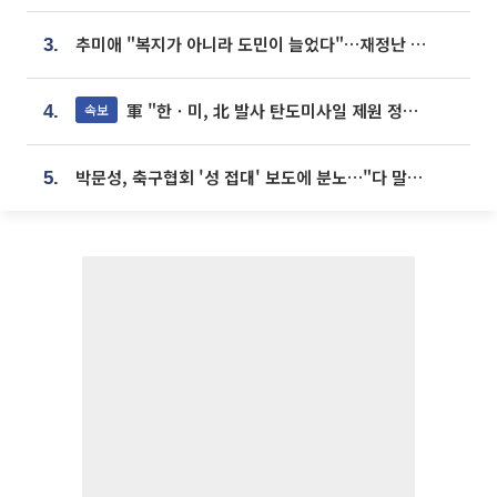
추미애 "복지가 아니라 도민이 늘었다"…재정난 책임론 정면돌파
3.
軍 "한ㆍ미, 北 발사 탄도미사일 제원 정밀분석 중"
속보
4.
박문성, 축구협회 '성 접대' 보도에 분노…"다 말아먹으려고 작정했나"
5.