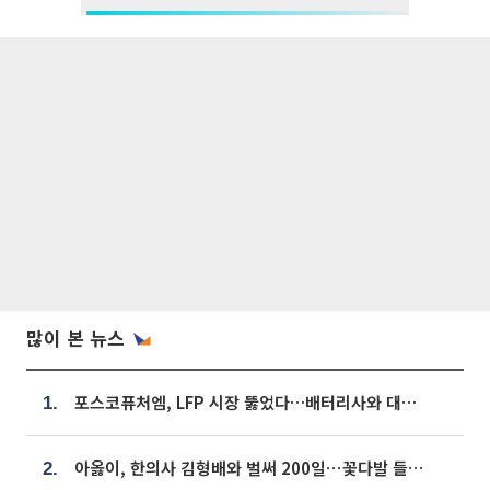
많이 본 뉴스
포스코퓨처엠, LFP 시장 뚫었다…배터리사와 대규모 장기 공급 합의
1.
아옳이, 한의사 김형배와 벌써 200일⋯꽃다발 들고 "프러포즈 아냐"
2.