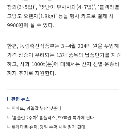
참외(3~5입)’, ‘맛난이 부사사과(4~7입)’, ‘블랙라벨
고당도 오렌지(1.8kg)’ 등을 행사 카드로 결제 시
9900원에 살 수 있다.
한편, 농림축산식품부는 3∼4월 204억 원을 투입해
가격 상승이 우려되는 13개 품목의 납품단가를 지원
하고, 사과 1000t(톤)에 대해서는 산지 선별·운송비
까지 추가로 지원한다.
관련 뉴스
이마트, 과일값 부담 낮춘다
‘홈플런 2주차’ 홈플러스, 9990원 특가에 판다
롯데마트·슈퍼, 당일 수확 새벽 딸기 판매