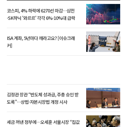
코스피, 4% 하락에 6270선 마감…삼전
·SK하닉 '와르르' 각각 6%·10%대 급락
ISA 계좌, 5년마다 깨라고요? [이슈크래
커]
김정관 장관 “반도체 성과급, 주총 승인 받
도록”…상법·자본시장법 개정 시사
세금 꺼낸 정부에…오세훈 서울시장 “집값