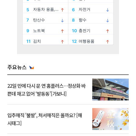
주요뉴스
22일 만에 다시 문 연 홈플러스…정상화 바
쁜데 재고 없어 ‘발동동’[가보니]
입추매직 '불발', 처서매직은 올까요? [해
시태그]