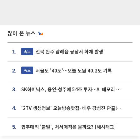
많이 본 뉴스
전북 완주 삼례읍 공장서 화재 발생
속보
1.
서울도 '40도'…오늘 노원 40.2도 기록
속보
2.
SK하이닉스, 용인·청주에 54조 투자…AI 메모리 생산기지 키운다
3.
'2TV 생생정보' 오늘방송맛집- 배우 강성진 단골! 쌀국수ㆍ푸팟퐁 커리 맛집 '블○○○'
4.
입추매직 '불발', 처서매직은 올까요? [해시태그]
5.