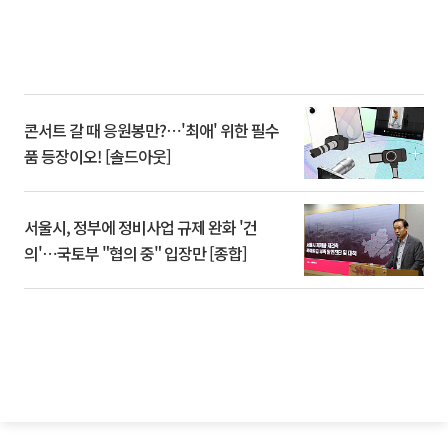
콘서트 갈 때 응원봉만?⋯'최애' 위한 필수
품 등장이오! [솔드아웃]
서울시, 정부에 정비사업 규제 완화 '건
의'⋯국토부 "협의 중" 입장만 [종합]