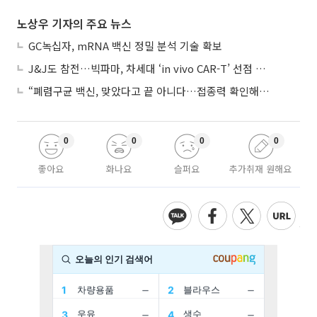
노상우 기자의 주요 뉴스
GC녹십자, mRNA 백신 정밀 분석 기술 확보
J&J도 참전…빅파마, 차세대 ‘in vivo CAR-T’ 선점 경쟁 본격화
“폐렴구균 백신, 맞았다고 끝 아니다…접종력 확인해야”
0
0
0
0
좋아요
화나요
슬퍼요
추가취재 원해요