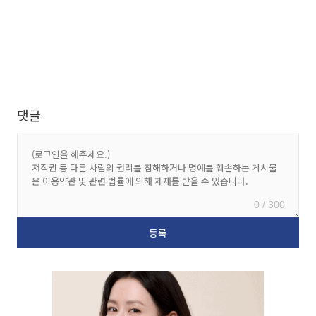
댓글
0 / 300