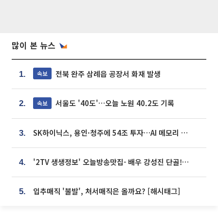
많이 본 뉴스
전북 완주 삼례읍 공장서 화재 발생
속보
1.
서울도 '40도'…오늘 노원 40.2도 기록
속보
2.
SK하이닉스, 용인·청주에 54조 투자…AI 메모리 생산기지 키운다
3.
'2TV 생생정보' 오늘방송맛집- 배우 강성진 단골! 쌀국수ㆍ푸팟퐁 커리 맛집 '블○○○'
4.
입추매직 '불발', 처서매직은 올까요? [해시태그]
5.