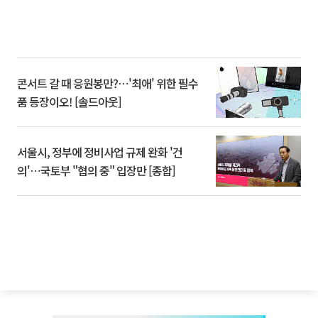
콘서트 갈 때 응원봉만?⋯'최애' 위한 필수
품 등장이오! [솔드아웃]
서울시, 정부에 정비사업 규제 완화 '건
의'⋯국토부 "협의 중" 입장만 [종합]