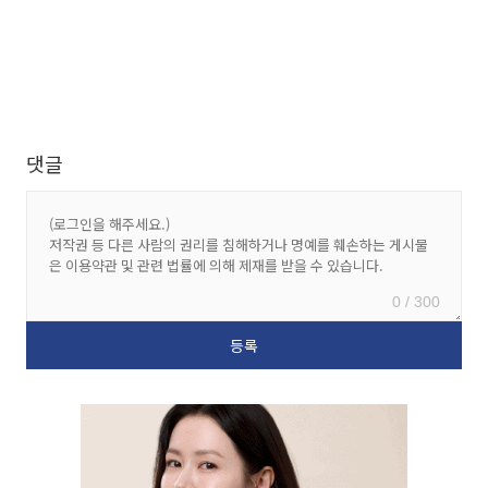
댓글
0 / 300