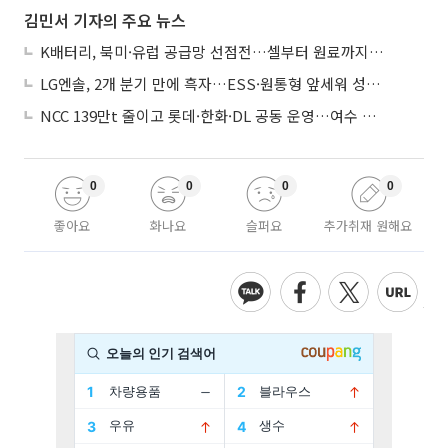
김민서 기자의 주요 뉴스
K배터리, 북미·유럽 공급망 선점전…셀부터 원료까지 현지화
LG엔솔, 2개 분기 만에 흑자…ESS·원통형 앞세워 성장 가속
NCC 139만t 줄이고 롯데·한화·DL 공동 운영…여수 1호 본궤도
0
0
0
0
좋아요
화나요
슬퍼요
추가취재 원해요