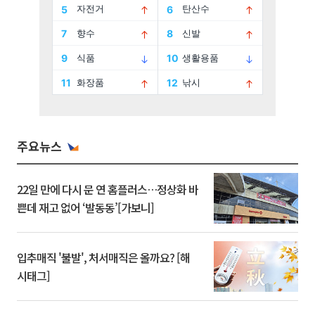
주요뉴스
22일 만에 다시 문 연 홈플러스…정상화 바
쁜데 재고 없어 ‘발동동’[가보니]
입추매직 '불발', 처서매직은 올까요? [해
시태그]