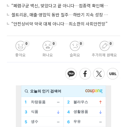
“폐렴구균 백신, 맞았다고 끝 아니다…접종력 확인해야”
셀트리온, 매출·영업익 동반 질주…하반기 지속 성장 전망에 주목
“안전상비약 약국 대체 아니다…최소한의 사회안전망”
0
0
0
0
좋아요
화나요
슬퍼요
추가취재 원해요