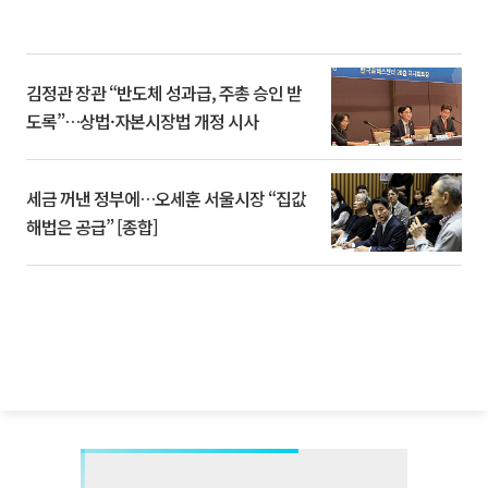
김정관 장관 “반도체 성과급, 주총 승인 받
도록”…상법·자본시장법 개정 시사
세금 꺼낸 정부에…오세훈 서울시장 “집값
해법은 공급” [종합]