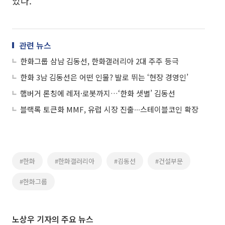
있다.
관련 뉴스
한화그룹 삼남 김동선, 한화갤러리아 2대 주주 등극
한화 3남 김동선은 어떤 인물? 발로 뛰는 ‘현장 경영인’
햄버거 론칭에 레저·로봇까지…‘한화 샛별’ 김동선
블랙록 토큰화 MMF, 유럽 시장 진출∙∙∙스테이블코인 확장
#한화
#한화갤러리아
#김동선
#건설부문
#한화그룹
노상우 기자의 주요 뉴스