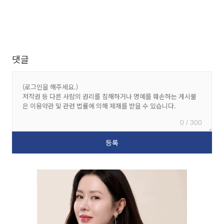
댓글
0 / 300