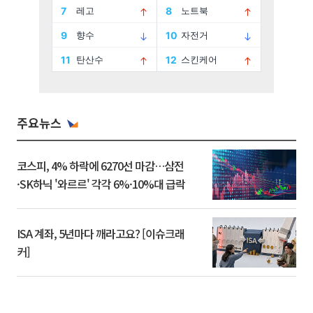
주요뉴스
코스피, 4% 하락에 6270선 마감…삼전
·SK하닉 '와르르' 각각 6%·10%대 급락
ISA 계좌, 5년마다 깨라고요? [이슈크래
커]