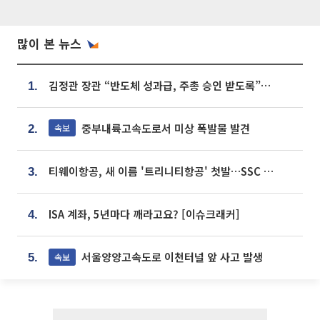
많이 본 뉴스
김정관 장관 “반도체 성과급, 주총 승인 받도록”…상법·자본시장법 개정 시사
1.
중부내륙고속도로서 미상 폭발물 발견
속보
2.
티웨이항공, 새 이름 '트리니티항공' 첫발…SSC 전략 본격화
3.
ISA 계좌, 5년마다 깨라고요? [이슈크래커]
4.
서울양양고속도로 이천터널 앞 사고 발생
속보
5.