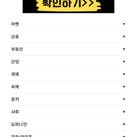
마켓
금융
부동산
산업
경제
국제
정치
사회
오피니언
문화·라이프