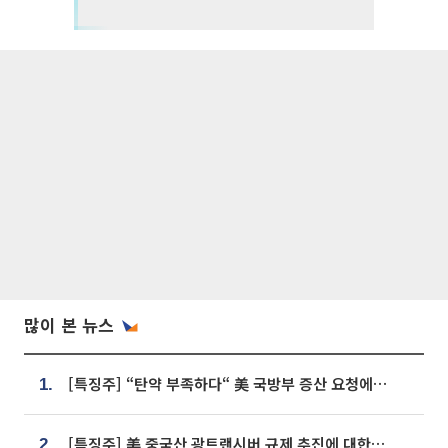
많이 본 뉴스
[특징주] “탄약 부족하다“ 美 국방부 증산 요청에⋯국내 방산주 급등세
1.
[특징주] 美 중국산 광트랜시버 규제 추진에 대한광통신 등 광통신株 강세
2.