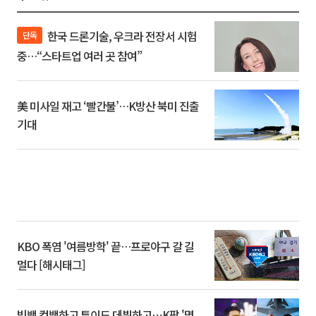
한국 드론기술, 우크라 전장서 시험
단독
중…“스타트업 여러 곳 참여”
美 미사일 재고 ‘빨간불’…K방산 북미 진출
기대
KBO 폭염 '여름방학' 끝…프로야구 갈 길
멀다 [해시태그]
빅뱅 컴백하고 튜이드 데뷔하고⋯K팝 '몇