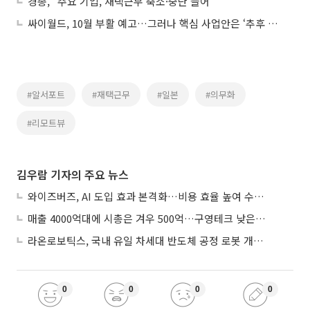
경총, “주요 기업, 재택근무 축소·중단 늘어”
싸이월드, 10월 부활 예고…그러나 핵심 사업안은 ‘추후 공개’
#알서포트
#재택근무
#일본
#의무화
#리모트뷰
김우람 기자의 주요 뉴스
와이즈버즈, AI 도입 효과 본격화…비용 효율 높여 수익성 개선
매출 4000억대에 시총은 겨우 500억…구영테크 낮은 몸값에 저가 승계 마무리
라온로보틱스, 국내 유일 차세대 반도체 공정 로봇 개발 ‘고객사 테스트 진행’
0
0
0
0