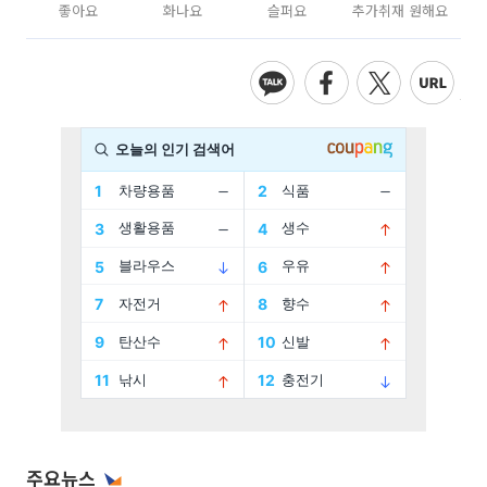
좋아요
화나요
슬퍼요
추가취재 원해요
주요뉴스