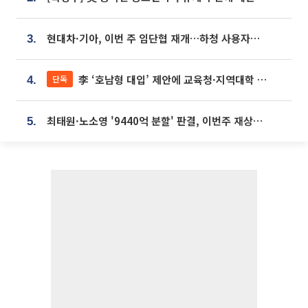
현대차·기아, 이번 주 임단협 재개…하청 사용자성 재심도 ‘변수’
3.
李 ‘호남형 대입’ 제안에 교육청·지역대학 서·논술형 입시 연계 '착수'
단독
4.
최태원·노소영 '9440억 분할' 판결, 이번주 재상고 여부 주목
5.