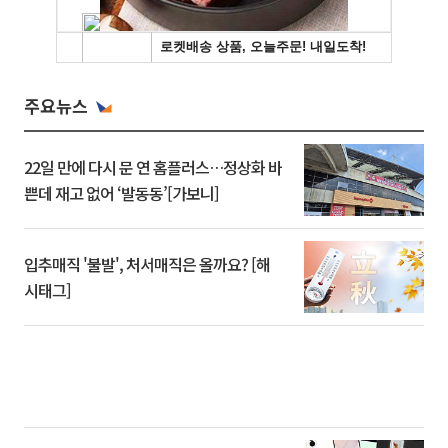
주요뉴스
22일 만에 다시 문 연 홈플러스…정상화 바
쁜데 재고 없어 ‘발동동’[가보니]
입추매직 '불발', 처서매직은 올까요? [해
시태그]