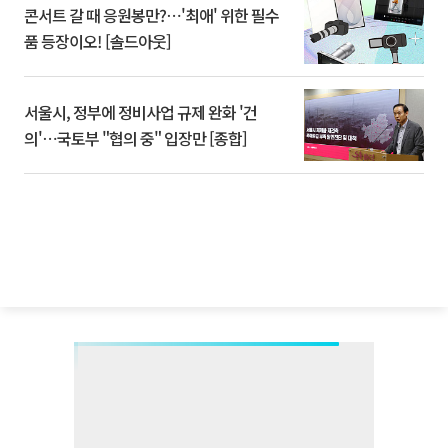
콘서트 갈 때 응원봉만?⋯'최애' 위한 필수
품 등장이오! [솔드아웃]
서울시, 정부에 정비사업 규제 완화 '건
의'⋯국토부 "협의 중" 입장만 [종합]