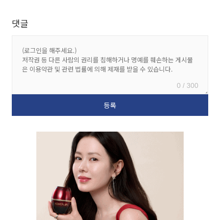
댓글
0 / 300