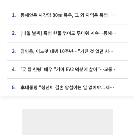
동해안은 시간당 80㎜ 폭우, 그 외 지역은 폭염…‘극과 극 날씨’
1.
[내일 날씨] 폭염 한풀 꺾여도 무더위 계속⋯동해안 이틀 연속 비
2.
임영웅, 어느덧 데뷔 10주년⋯"가진 것 없던 시절, 내 앞엔 20명의 팬뿐"
3.
'굿 윌 헌팅' 배우 "기아 EV2 덕분에 살아"…교통사고 후 안전성 극찬
4.
李대통령 “청년이 결혼 망설이는 일 없어야...제도상 불이익 조사”
5.