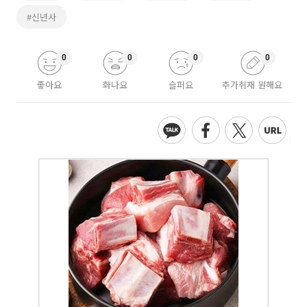
#신년사
0
0
0
0
좋아요
화나요
슬퍼요
추가취재 원해요