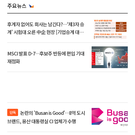
주요뉴스
후계자 없어도 회사는 남긴다?…‘제3자 승
계’ 시험대 오른 中企 현장 [기업승계 대전
환]
MSCI 발표 D-7…후보주 반등에 편입 기대
재점화
논란의 'Busan is Good'…8억 도시
단독
브랜드, 용산 대통령실 CI 업체가 수행