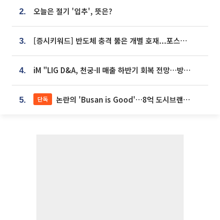
오늘은 절기 '입추', 뜻은?
2.
[증시키워드] 반도체 충격 뚫은 개별 호재...포스코퓨처엠·에코프로·한화솔루션 '눈길'
3.
iM "LIG D&A, 천궁-II 매출 하반기 회복 전망…방산 톱픽 유지"
4.
논란의 'Busan is Good'…8억 도시브랜드, 용산 대통령실 CI 업체가 수행
단독
5.