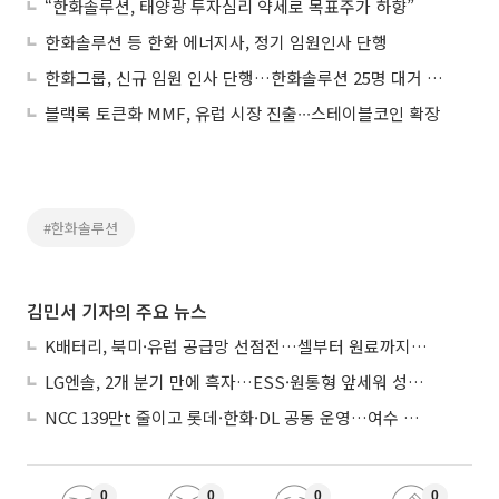
“한화솔루션, 태양광 투자심리 약세로 목표주가 하향”
한화솔루션 등 한화 에너지사, 정기 임원인사 단행
한화그룹, 신규 임원 인사 단행…한화솔루션 25명 대거 승진
블랙록 토큰화 MMF, 유럽 시장 진출∙∙∙스테이블코인 확장
#한화솔루션
김민서 기자의 주요 뉴스
K배터리, 북미·유럽 공급망 선점전…셀부터 원료까지 현지화
LG엔솔, 2개 분기 만에 흑자…ESS·원통형 앞세워 성장 가속
NCC 139만t 줄이고 롯데·한화·DL 공동 운영…여수 1호 본궤도
0
0
0
0