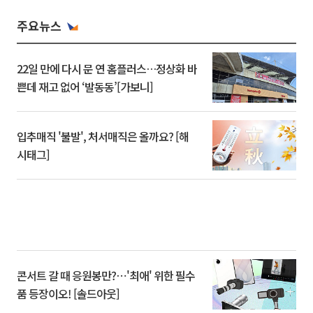
주요뉴스
22일 만에 다시 문 연 홈플러스…정상화 바
쁜데 재고 없어 ‘발동동’[가보니]
입추매직 '불발', 처서매직은 올까요? [해
시태그]
콘서트 갈 때 응원봉만?⋯'최애' 위한 필수
품 등장이오! [솔드아웃]