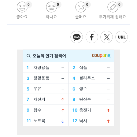
0
0
0
0
좋아요
화나요
슬퍼요
추가취재 원해요