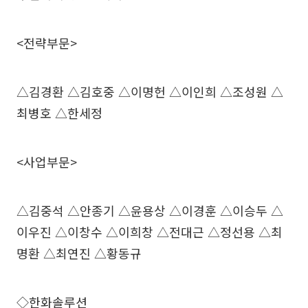
<전략부문>
△김경환 △김호중 △이명헌 △이인희 △조성원 △
최병호 △한세정
<사업부문>
△김중석 △안종기 △윤용상 △이경훈 △이승두 △
이우진 △이창수 △이희창 △전대근 △정선용 △최
명환 △최연진 △황동규
◇한화솔루션