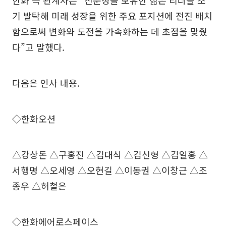
한화 측 관계자는 “전문성을 보유한 젊은 리더를 조
기 발탁해 미래 성장을 위한 주요 포지션에 전진 배치
함으로써 변화와 도전을 가속화하는 데 초점을 맞췄
다”고 말했다.
다음은 인사 내용.
◇한화오션
△강상돈 △구홍진 △김대식 △김신형 △김일홍 △
서행명 △오세영 △오현길 △이동권 △이창근 △조
종우 △허철은
◇한화에어로스페이스