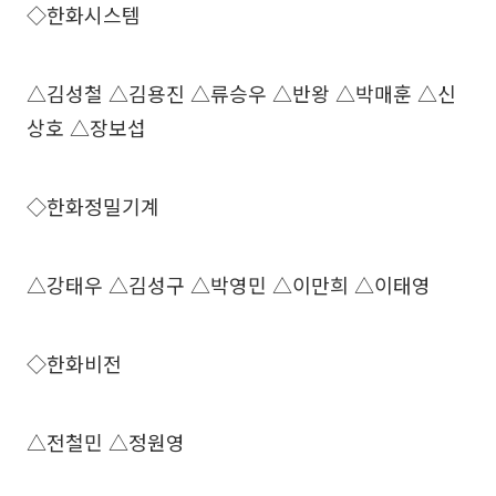
◇한화시스템
△김성철 △김용진 △류승우 △반왕 △박매훈 △신
상호 △장보섭
◇한화정밀기계
△강태우 △김성구 △박영민 △이만희 △이태영
◇한화비전
△전철민 △정원영