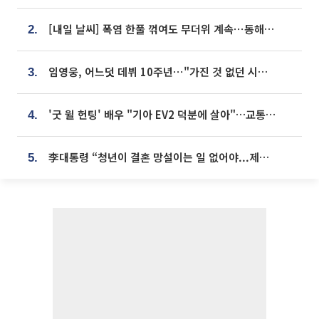
[내일 날씨] 폭염 한풀 꺾여도 무더위 계속⋯동해안 이틀 연속 비
2.
임영웅, 어느덧 데뷔 10주년⋯"가진 것 없던 시절, 내 앞엔 20명의 팬뿐"
3.
'굿 윌 헌팅' 배우 "기아 EV2 덕분에 살아"…교통사고 후 안전성 극찬
4.
李대통령 “청년이 결혼 망설이는 일 없어야...제도상 불이익 조사”
5.