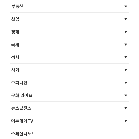
부동산
산업
경제
국제
정치
사회
오피니언
문화·라이프
뉴스발전소
이투데이TV
스페셜리포트