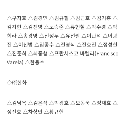
△구자호 △김경민 △김규철 △김근호 △김기홍 △
김지현 △김진명 △노승준 △류현철 △박수경 △박
희라 △송광영 △신정두 △유선필 △이관석 △이광
진 △이신범 △임종수 △전영식 △전효진 △정성현
△진준희 △최종형 △프란시스코 바렐라(Francisco
Varela) △한용수
◇㈜한화
△김남욱 △김윤석 △박광호 △오동욱 △정재효 △
정진호 △차상민 △황규헌