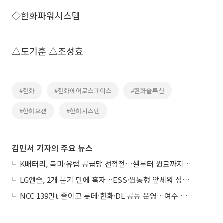
◇한화파워시스템
△도기훈 △조성효
#한화
#한화에어로스페이스
#한화솔루션
#한화오션
#한화시스템
김민서 기자의 주요 뉴스
K배터리, 북미·유럽 공급망 선점전…셀부터 원료까지 현지화
LG엔솔, 2개 분기 만에 흑자…ESS·원통형 앞세워 성장 가속
NCC 139만t 줄이고 롯데·한화·DL 공동 운영…여수 1호 본궤도