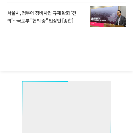
서울시, 정부에 정비사업 규제 완화 '건
의'⋯국토부 "협의 중" 입장만 [종합]