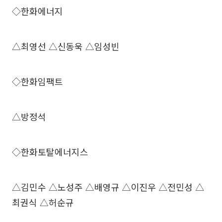
◇한화에너지
△최영선 △신동욱 △임성빈
◇한화임팩트
△방정석
◇한화토탈에너지스
△김민수 △노성주 △배영규 △이진우 △전민성 △
최권식 △허순규