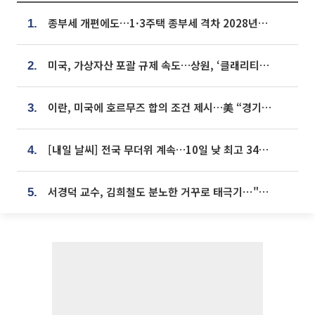
종부세 개편에도…1·3주택 종부세 격차 2028년부터 확대
1.
미국, 가상자산 포괄 규제 속도…상원, ‘클래리티법’ 9월 절차투표 추진
2.
이란, 미국에 호르무즈 합의 조건 제시…美 “경기 아직 안 끝나” [종합]
3.
[내일 날씨] 전국 무더위 계속…10일 낮 최고 34도 육박
4.
서경덕 교수, 김희철도 분노한 거꾸로 태극기⋯"엉터리는 아냐, 아쉬울 뿐"
5.