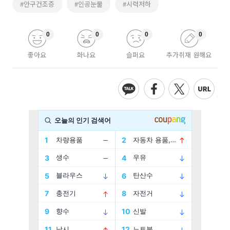
#안구건조증
#인공눈물
#시력저하
0
0
0
0
좋아요
화나요
슬퍼요
추가취재 원해요