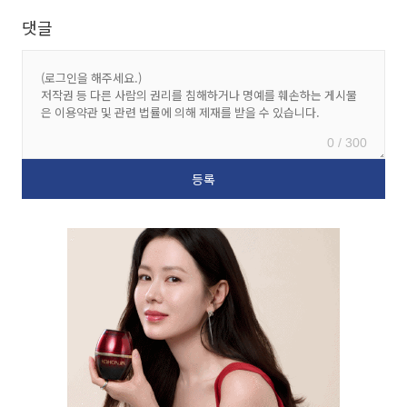
댓글
0 / 300